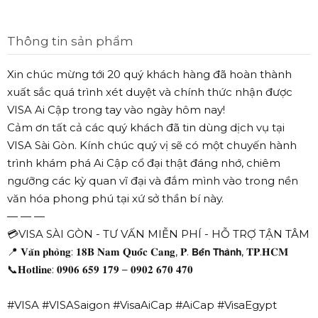
Thông tin sản phẩm
Xin chúc mừng tới 20 quý khách hàng đã hoàn thành
xuất sắc quá trình xét duyệt và chính thức nhận được
VISA Ai Cập trong tay vào ngày hôm nay!
Cảm ơn tất cả các quý khách đã tin dùng dịch vụ tại
VISA Sài Gòn. Kính chúc quý vị sẽ có một chuyến hành
trình khám phá Ai Cập cổ đại thật đáng nhớ, chiêm
ngưỡng các kỳ quan vĩ đại và đắm mình vào trong nền
văn hóa phong phú tại xứ sở thần bí này.
— — —
💳VISA SÀI GÒN - TƯ VẤN MIỄN PHÍ - HỖ TRỢ TẬN TÂM
📍 𝐕𝐚̆𝐧 𝐩𝐡𝐨̀𝐧𝐠: 𝟏𝟖𝐁 𝐍𝐚𝐦 𝐐𝐮𝐨̂́𝐜 𝐂𝐚𝐧𝐠, 𝐏. 𝗕𝗲̂́𝗻 𝗧𝗵𝗮̀𝗻𝗵, 𝐓𝐏.𝐇𝐂𝐌
📞𝐇𝐨𝐭𝐥𝐢𝐧𝐞: 𝟎𝟗𝟎𝟔 𝟔𝟓𝟗 𝟏𝟕𝟗 – 𝟎𝟗𝟎𝟐 𝟔𝟕𝟎 𝟒𝟕𝟎
#VISA #VISASaigon #VisaAiCap #AiCap #VisaEgypt