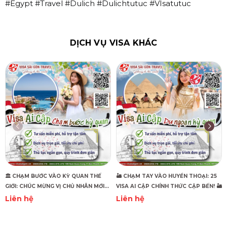
#Egypt #Travel #Dulich #Dulichtutuc #VIsatutuc
DỊCH VỤ VISA KHÁC
🏛️ CHẠM BƯỚC VÀO KỲ QUAN THẾ
🏜️ CHẠM TAY VÀO HUYỀN THOẠI: 25
GIỚI: CHÚC MỪNG VỊ CHỦ NHÂN MỚI
VISA AI CẬP CHÍNH THỨC CẬP BẾN! 🏜️
CỦA VISA AI CẬP! 🏛️
Liên hệ
Liên hệ