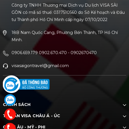
Công ty TNHH Thương mại Dịch vụ Du lịch VISA SÀI
GÒN có mã số thuế: 0317510560 do Sở Kế hoạch và Đầu
tư Thành phố Hồ Chí Minh cấp ngày 07/10/2022
18B Nam Quốc Cang, Phường Bến Thành, TP Hồ Chí
Minh.
0906.659.179 0902.670.470
-
0902670470
visasaigontravel@gmail.com
CHÍNH SÁCH
TƯ VẤN VISA CHÂU Á - ÚC
CHÂU ÂU - MỸ - PHI