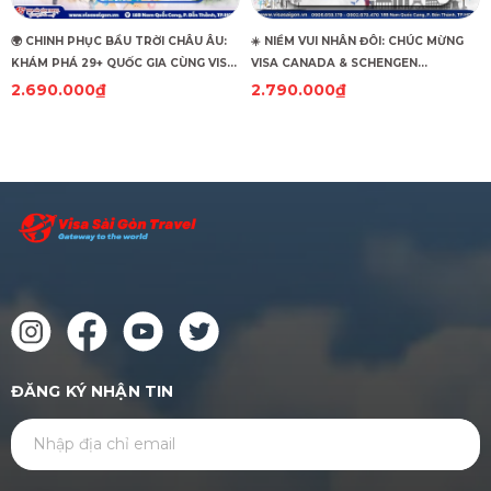
🌍 CHINH PHỤC BẦU TRỜI CHÂU ÂU:
☀️ NIỀM VUI NHÂN ĐÔI: CHÚC MỪNG
KHÁM PHÁ 29+ QUỐC GIA CÙNG VISA
VISA CANADA & SCHENGEN
SÀI GÒN TRAVEL!
HUNGARY CÙNG "CẬP BẾN"! ☀️
2.690.000₫
2.790.000₫
ĐĂNG KÝ NHẬN TIN
GỬI