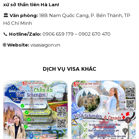
xứ sở thần tiên Hà Lan!
🏛️
Văn phòng:
18B Nam Quốc Cang, P. Bến Thành, TP
Hồ Chí Minh
📞
Hotline/Zalo:
0906 659 179 – 0902 670 470
🌐
Website:
visasaigon.vn
DỊCH VỤ VISA KHÁC