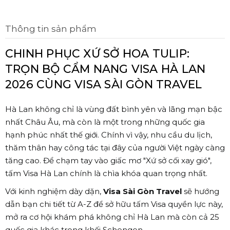
Thông tin sản phẩm
CHINH PHỤC XỨ SỞ HOA TULIP:
TRỌN BỘ CẨM NANG VISA HÀ LAN
2026 CÙNG VISA SÀI GÒN TRAVEL
Hà Lan không chỉ là vùng đất bình yên và lãng mạn bậc
nhất Châu Âu, mà còn là một trong những quốc gia
hạnh phúc nhất thế giới. Chính vì vậy, nhu cầu du lịch,
thăm thân hay công tác tại đây của người Việt ngày càng
tăng cao. Để chạm tay vào giấc mơ "Xứ sở cối xay gió",
tấm Visa Hà Lan chính là chìa khóa quan trọng nhất.
Với kinh nghiệm dày dặn,
Visa Sài Gòn Travel
sẽ hướng
dẫn bạn chi tiết từ A-Z để sở hữu tấm Visa quyền lực này,
mở ra cơ hội khám phá không chỉ Hà Lan mà còn cả 25
quốc gia khác trong khối Schengen.