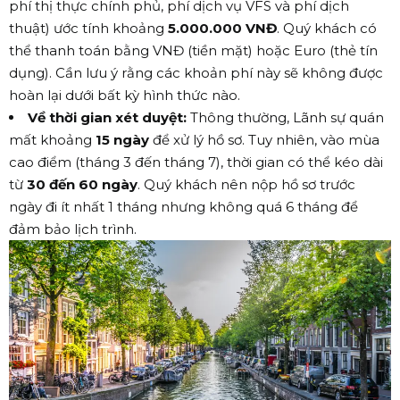
phí thị thực chính phủ, phí dịch vụ VFS và phí dịch
thuật) ước tính khoảng
5.000.000 VNĐ
. Quý khách có
thể thanh toán bằng VNĐ (tiền mặt) hoặc Euro (thẻ tín
dụng). Cần lưu ý rằng các khoản phí này sẽ không được
hoàn lại dưới bất kỳ hình thức nào.
Về thời gian xét duyệt:
Thông thường, Lãnh sự quán
mất khoảng
15 ngày
để xử lý hồ sơ. Tuy nhiên, vào mùa
cao điểm (tháng 3 đến tháng 7), thời gian có thể kéo dài
từ
30 đến 60 ngày
. Quý khách nên nộp hồ sơ trước
ngày đi ít nhất 1 tháng nhưng không quá 6 tháng để
đảm bảo lịch trình.