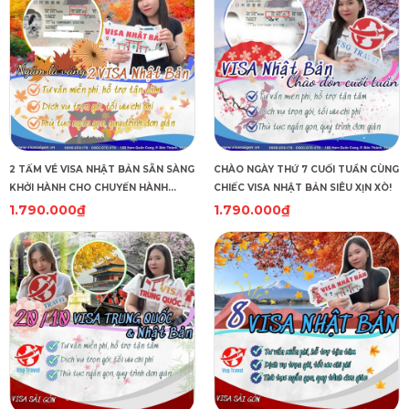
2 TẤM VÉ VISA NHẬT BẢN SẴN SÀNG
CHÀO NGÀY THỨ 7 CUỐI TUẦN CÙNG
KHỞI HÀNH CHO CHUYẾN HÀNH
CHIẾC VISA NHẬT BẢN SIÊU XỊN XÒ!
TRÌNH SĂN LÁ VÀNG!
1.790.000₫
1.790.000₫