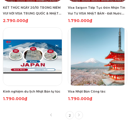
KẾT THÚC NGÀY 20/10 TRONG NIỀM
Visa Saigon Tiếp Tục Đón Nhận Tin
VUI VỚI VISA TRUNG QUỐC & NHẬT
Vui Từ VISA NHẬT BẢN - Đất Nước
BẢN
Mặt Trời Mọc
2.790.000₫
1.790.000₫
Kinh nghiệm du lịch Nhật Bản tự túc
Visa Nhật Bản Công tác
1.790.000₫
1.790.000₫
1
2