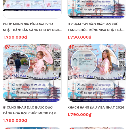
CHÚC MỪNG GIA ĐÌNH ĐẬU VISA
⛩️ CHẠM TAY VÀO GIẤC MƠ PHÙ
NHẬT BẢN: SẴN SÀNG CHO KỲ NGHỈ
TANG: CHÚC MỪNG VISA NHẬT BẢN
HÈ TỰ TÚC TẠI OSAKA!
ĐÃ CẬP BẾN THÀNH CÔNG! ⛩️
1.790.000₫
1.790.000₫
🌸 CÙNG NHAU DẠO BƯỚC DƯỚI
KHÁCH HÀNG ĐẬU VISA NHẬT 2026
CÁNH HOA RƠI: CHÚC MỪNG CẶP
1.790.000₫
ĐÔI SỞ HỮU VISA NHẬT BẢN!🌸
1.790.000₫