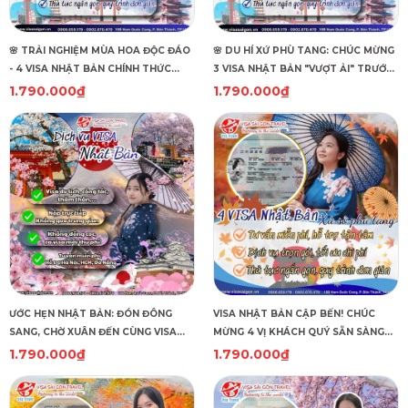
🌸 TRẢI NGHIỆM MÙA HOA ĐỘC ĐÁO
🌸 DU HÍ XỨ PHÙ TANG: CHÚC MỪNG
- 4 VISA NHẬT BẢN CHÍNH THỨC
3 VISA NHẬT BẢN "VƯỢT ẢI" TRƯỚC
APPROVE! 🌸
THỀM NGUYÊN ĐÁN! 🌸
1.790.000₫
1.790.000₫
ƯỚC HẸN NHẬT BẢN: ĐÓN ĐÔNG
VISA NHẬT BẢN CẬP BẾN! CHÚC
SANG, CHỜ XUÂN ĐẾN CÙNG VISA
MỪNG 4 VỊ KHÁCH QUÝ SẴN SÀNG
SÀI GÒN!
KHỞI HÀNH! 🍁
1.790.000₫
1.790.000₫