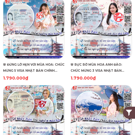
🌸 ĐỪNG LỠ HẸN VỚI MÙA HOA: CHÚC
🌸 RỰC RỠ MÙA HOA ANH ĐÀO:
MỪNG 5 VISA NHẬT BẢN CHÍNH
CHÚC MỪNG 3 VISA NHẬT BẢN
THỨC APPROVE!
CHÍNH THỨC APPROVE! 🌸
1.790.000₫
1.790.000₫