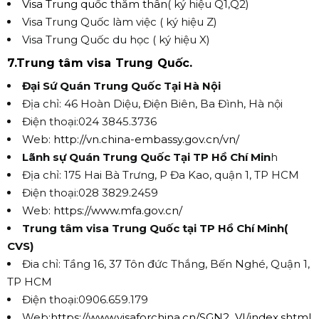
Visa Trung quốc thăm thân
( ký hiệu Q1,Q2)
Visa Trung Quốc làm việc ( ký hiệu Z)
Visa Trung Quốc du học ( ký hiệu X)
7.Trung tâm visa Trung Quốc.
Đại Sứ Quán Trung Quốc Tại Hà Nội
Địa chỉ: 46 Hoàn Diệu, Điện Biên, Ba Đình, Hà nội
Điện thoại:024 3845.3736
Web:
http://vn.china-embassy.gov.cn/vn/
Lãnh sự Quán Trung Quốc Tại TP Hồ Chí Min
h
Địa chỉ: 175 Hai Bà Trưng, P Đa Kao, quận 1, TP HCM
Điện thoại:028 3829.2459
Web:
https://www.mfa.gov.cn/
Trung tâm visa Trung Quốc tại TP Hồ Chí Minh(
CVS)
Đia chỉ: Tầng 16, 37 Tôn đức Thắng, Bến Nghé, Quận 1,
TP HCM
Điện thoại:0906.659.179
Web:
https://www.visaforchina.cn/SGN2_VI/index.shtml