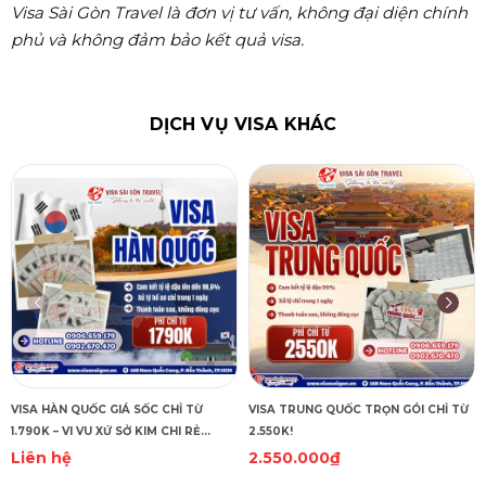
Visa Sài Gòn Travel là đơn vị tư vấn, không đại diện chính
phủ và không đảm bảo kết quả visa.
DỊCH VỤ VISA KHÁC
VISA HÀN QUỐC GIÁ SỐC CHỈ TỪ
VISA TRUNG QUỐC TRỌN GÓI CHỈ TỪ
1.790K – VI VU XỨ SỞ KIM CHI RẺ
2.550K!
CHƯA TỪNG THẤY!
Liên hệ
2.550.000₫