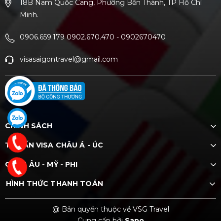
18B Nam Quốc Cang, Phường Bến Thành, TP Hồ Chí
Minh.
0906.659.179 0902.670.470
-
0902670470
visasaigontravel@gmail.com
CHÍNH SÁCH
TƯ VẤN VISA CHÂU Á - ÚC
CHÂU ÂU - MỸ - PHI
HÌNH THỨC THANH TOÁN
@ Bản quyền thuộc về VSG Travel
Cung cấp bởi
Sapo