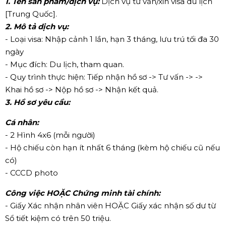
1. Tên sản phẩm/dịch vụ:
Dịch vụ tư vấn/xin visa du lịch
[Trung Quốc].
2. Mô tả dịch vụ:
- Loại visa: Nhập cảnh 1 lần, hạn 3 tháng, lưu trú tối đa 30
ngày
- Mục đích: Du lịch, tham quan.
- Quy trình thực hiện: Tiếp nhận hồ sơ -> Tư vấn -> ->
Khai hồ sơ -> Nộp hồ sơ -> Nhận kết quả.
3. Hồ sơ yêu cầu:
Cá nhân:
- 2 Hình 4x6 (mỗi người)
- Hộ chiếu còn hạn ít nhất 6 tháng (kèm hộ chiếu cũ nếu
có)
- CCCD photo
Công việc HOẶC Chứng minh tài chính:
- Giấy Xác nhận nhân viên HOẶC Giấy xác nhận số dư từ
Sổ tiết kiệm có trên 50 triệu.