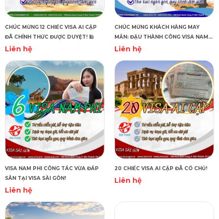
CHÚC MỪNG 12 CHIẾC VISA AI CẬP
CHÚC MỪNG KHÁCH HÀNG MAY
ĐÃ CHÍNH THỨC ĐƯỢC DUYỆT! 🕌
MẮN: ĐẬU THÀNH CÔNG VISA NAM
PHI!
Liên hệ
Liên hệ
VISA NAM PHI CÔNG TÁC VỪA ĐÁP
20 CHIẾC VISA AI CẬP ĐÃ CÓ CHỦ!
SÂN TẠI VISA SÀI GÒN!
Liên hệ
Liên hệ