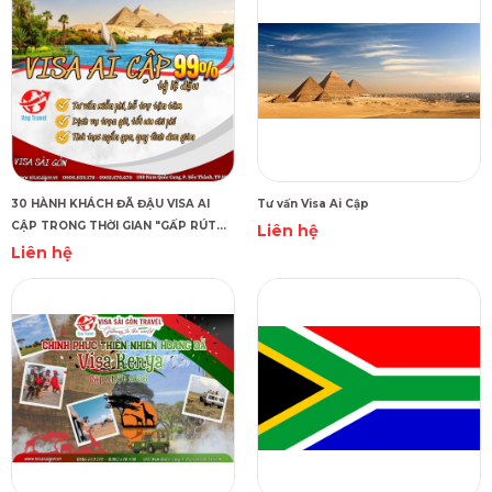
30 HÀNH KHÁCH ĐÃ ĐẬU VISA AI
Tư vấn Visa Ai Cập
CẬP TRONG THỜI GIAN "GẤP RÚT
Liên hệ
KỶ LỤC"!
Liên hệ