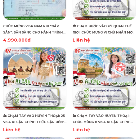
CHÚC MỪNG VISA NAM PHI "ĐÁP
🏛️ CHẠM BƯỚC VÀO KỲ QUAN THẾ
SÂN": SẴN SÀNG CHO HÀNH TRÌNH
GIỚI: CHÚC MỪNG VỊ CHỦ NHÂN MỚI
KHÁM PHÁ HOANG DÃ!
CỦA VISA AI CẬP! 🏛️
4.990.000₫
Liên hệ
🏜️ CHẠM TAY VÀO HUYỀN THOẠI: 25
🏜️ CHẠM TAY VÀO HUYỀN THOẠI:
VISA AI CẬP CHÍNH THỨC CẬP BẾN!
CHÚC MỪNG 8 VISA AI CẬP CHÍNH
🏜️
THỨC "CẬP BẾN"! 🏜️
Liên hệ
Liên hệ