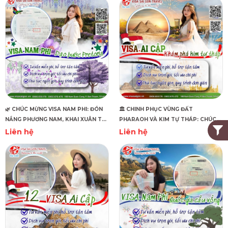
🌿 CHÚC MỪNG VISA NAM PHI: ĐÓN
🏛️ CHINH PHỤC VÙNG ĐẤT
NẮNG PHƯƠNG NAM, KHAI XUÂN TẠI
PHARAOH VÀ KIM TỰ THÁP: CHÚC
PRETORIA! 🌍
MỪNG TẤM VISA AI CẬP CÔNG TÁC
Liên hệ
Liên hệ
ĐÃ VỀ TAY!