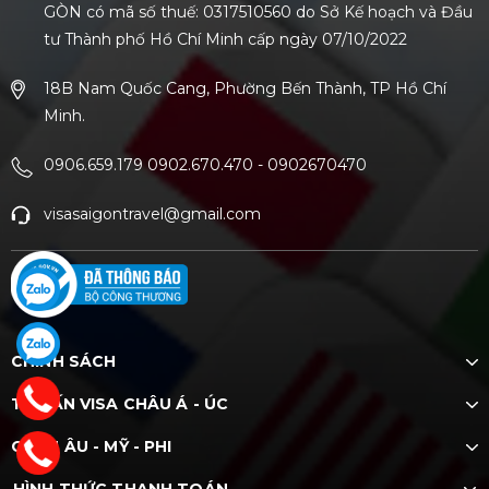
GÒN có mã số thuế: 0317510560 do Sở Kế hoạch và Đầu
tư Thành phố Hồ Chí Minh cấp ngày 07/10/2022
18B Nam Quốc Cang, Phường Bến Thành, TP Hồ Chí
Minh.
0906.659.179 0902.670.470
-
0902670470
visasaigontravel@gmail.com
CHÍNH SÁCH
TƯ VẤN VISA CHÂU Á - ÚC
CHÂU ÂU - MỸ - PHI
HÌNH THỨC THANH TOÁN