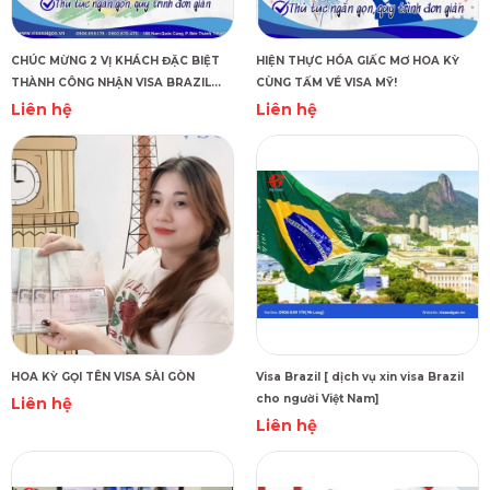
CHÚC MỪNG 2 VỊ KHÁCH ĐẶC BIỆT
HIỆN THỰC HÓA GIẤC MƠ HOA KỲ
THÀNH CÔNG NHẬN VISA BRAZIL
CÙNG TẤM VÉ VISA MỸ!
MULTI 1 NĂM!
Liên hệ
Liên hệ
HOA KỲ GỌI TÊN VISA SÀI GÒN
Visa Brazil [ dịch vụ xin visa Brazil
cho người Việt Nam]
Liên hệ
Liên hệ