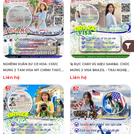
NGHÊNH XUÂN XỨ CỜ HOA: CHÚC
🚀 RỰC CHÁY VŨ ĐIỆU SAMBA: CHÚC
MỪNG 2 TẤM VISA MỸ CHÍNH THỨC
MỪNG 2 VISA BRAZIL - TRẢI NGHIỆM
"CẬP BẾN"!
CARNIVAL ĐẦU NĂM! ✨
Liên hệ
Liên hệ