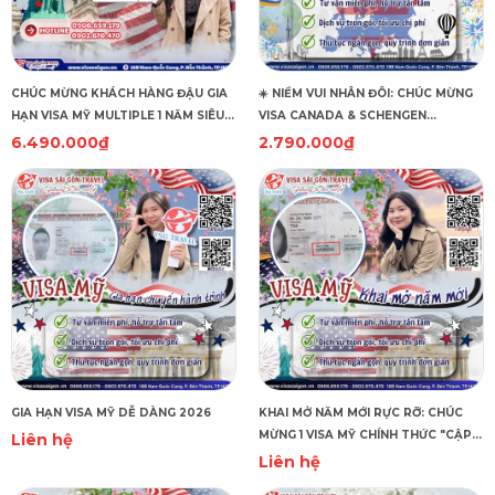
CHÚC MỪNG KHÁCH HÀNG ĐẬU GIA
☀️ NIỀM VUI NHÂN ĐÔI: CHÚC MỪNG
HẠN VISA MỸ MULTIPLE 1 NĂM SIÊU
VISA CANADA & SCHENGEN
TỐC!
HUNGARY CÙNG "CẬP BẾN"! ☀️
6.490.000₫
2.790.000₫
GIA HẠN VISA MỸ DỄ DÀNG 2026
KHAI MỞ NĂM MỚI RỰC RỠ: CHÚC
MỪNG 1 VISA MỸ CHÍNH THỨC "CẬP
Liên hệ
BẾN"!
Liên hệ