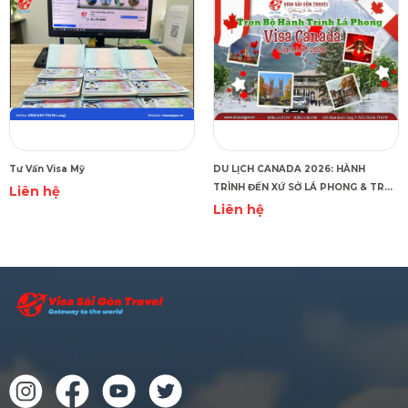
Tư Vấn Visa Mỹ
DU LỊCH CANADA 2026: HÀNH
TRÌNH ĐẾN XỨ SỞ LÁ PHONG & TRỌN
Liên hệ
BỘ CẨM NANG XIN VISA CÙNG VISA
Liên hệ
SÀI GÒN TRAVEL