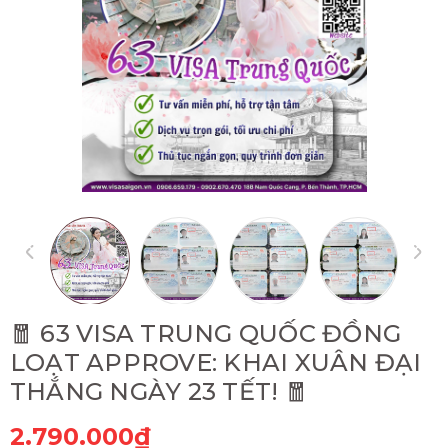
🧧 63 VISA TRUNG QUỐC ĐỒNG
LOẠT APPROVE: KHAI XUÂN ĐẠI
THẮNG NGÀY 23 TẾT! 🧧
2.790.000₫