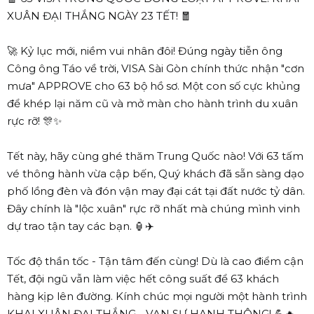
XUÂN ĐẠI THẮNG NGÀY 23 TẾT! 🧧
🚀 Kỷ lục mới, niềm vui nhân đôi! Đúng ngày tiễn ông
Công ông Táo về trời, VISA Sài Gòn chính thức nhận "cơn
mưa" APPROVE cho 63 bộ hồ sơ. Một con số cực khủng
để khép lại năm cũ và mở màn cho hành trình du xuân
rực rỡ! 🎊✨
Tết này, hãy cùng ghé thăm Trung Quốc nào! Với 63 tấm
vé thông hành vừa cập bến, Quý khách đã sẵn sàng dạo
phố lồng đèn và đón vận may đại cát tại đất nước tỷ dân.
Đây chính là "lộc xuân" rực rỡ nhất mà chúng mình vinh
dự trao tận tay các bạn. 🏮✈️
Tốc độ thần tốc - Tận tâm đến cùng! Dù là cao điểm cận
Tết, đội ngũ vẫn làm việc hết công suất để 63 khách
hàng kịp lên đường. Kính chúc mọi người một hành trình
KHAI XUÂN ĐẠI THẮNG - VẠN SỰ HANH THÔNG! 💪🔥