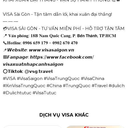
VISA Sài Gòn - Tận tâm dẫn lối, khai xuân đại thắng!
— — —
💳VISA SÀI GÒN - TƯ VẤN MIỄN PHÍ - HỖ TRỢ TẬN TÂM
📍 𝐕𝐚̆𝐧 𝐩𝐡𝐨̀𝐧𝐠: 𝟏𝟖𝐁 𝐍𝐚𝐦 𝐐𝐮𝐨̂́𝐜 𝐂𝐚𝐧𝐠, 𝐏. 𝗕𝗲̂́𝗻 𝗧𝗵𝗮̀𝗻𝗵, 𝐓𝐏.𝐇𝐂𝐌
📞𝐇𝐨𝐭𝐥𝐢𝐧𝐞: 𝟎𝟗𝟎𝟔 𝟔𝟓𝟗 𝟏𝟕𝟗 – 𝟎𝟗𝟎𝟐 𝟔𝟕𝟎 𝟒𝟕𝟎
📌𝙒𝙚𝙗𝙨𝙞𝙩𝙚: 𝙬𝙬𝙬.𝙫𝙞𝙨𝙖𝙨𝙖𝙞𝙜𝙤𝙣.𝙫𝙣
🟦𝙁𝙖𝙣𝙥𝙖𝙜𝙚: 𝙝𝙩𝙩𝙥𝙨://𝙬𝙬𝙬.𝙛𝙖𝙘𝙚𝙗𝙤𝙤𝙠.𝙘𝙤𝙢/
𝙫𝙞𝙨𝙖𝙭𝙪𝙖𝙩𝙣𝙝𝙖𝙥𝙘𝙖𝙣𝙝𝙨𝙖𝙞𝙜𝙤𝙣
⭕𝗧𝗶𝗸𝘁𝗼𝗸: @𝘃𝘀𝗴.𝘁𝗿𝗮𝘃𝗲𝗹
#VISA #VisaSaigon #VisaTrungQuoc #VisaChina
#XinVisaTrungQuoc #China #TrungQuoc #Travel #dulich
#Dulichtutuc #VisaTutuc
DỊCH VỤ VISA KHÁC