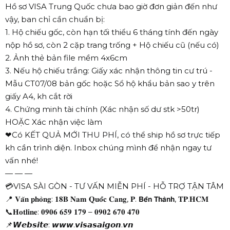
Hồ sơ VISA Trung Quốc chưa bao giờ đơn giản đến như
vậy, ban chỉ cần chuẩn bị:
1. Hộ chiếu gốc, còn hạn tối thiểu 6 tháng tính đến ngày
nộp hồ sơ, còn 2 cặp trang trống + Hộ chiếu cũ (nếu có)
2. Ảnh thẻ bản file mềm 4x6cm
3. Nếu hộ chiếu trắng: Giấy xác nhận thông tin cư trú -
Mẫu CT07/08 bản gốc hoặc Sổ hộ khẩu bản sao y trên
giấy A4, kh cắt rời
4. Chứng minh tài chính (Xác nhận số dư stk >50tr)
HOẶC Xác nhận việc làm
❤
Có KẾT QUẢ MỚI THU PHÍ, có thể ship hồ sơ trực tiếp
kh cần trình diện. Inbox chúng mình để nhận ngay tư
vấn nhé!
— — —
💳
VISA SÀI GÒN - TƯ VẤN MIỄN PHÍ - HỖ TRỢ TẬN TÂM
📍
𝐕𝐚̆𝐧 𝐩𝐡𝐨̀𝐧𝐠: 𝟏𝟖𝐁 𝐍𝐚𝐦 𝐐𝐮𝐨̂́𝐜 𝐂𝐚𝐧𝐠, 𝐏. 𝗕𝗲̂́𝗻 𝗧𝗵𝗮̀𝗻𝗵, 𝐓𝐏.𝐇𝐂𝐌
📞
𝐇𝐨𝐭𝐥𝐢𝐧𝐞: 𝟎𝟗𝟎𝟔 𝟔𝟓𝟗 𝟏𝟕𝟗 – 𝟎𝟗𝟎𝟐 𝟔𝟕𝟎 𝟒𝟕𝟎
📌
𝙒𝙚𝙗𝙨𝙞𝙩𝙚: 𝙬𝙬𝙬.𝙫𝙞𝙨𝙖𝙨𝙖𝙞𝙜𝙤𝙣.𝙫𝙣