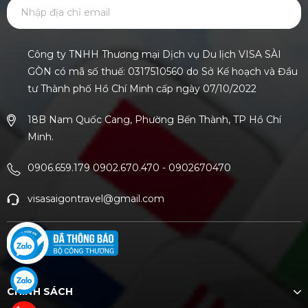
GỬI
Công ty TNHH Thương mại Dịch vụ Du lịch VISA SÀI
GÒN có mã số thuế: 0317510560 do Sở Kế hoạch và Đầu
tư Thành phố Hồ Chí Minh cấp ngày 07/10/2022
18B Nam Quốc Cang, Phường Bến Thành, TP Hồ Chí
Minh.
0906.659.179 0902.670.470
-
0902670470
visasaigontravel@gmail.com
CHÍNH SÁCH