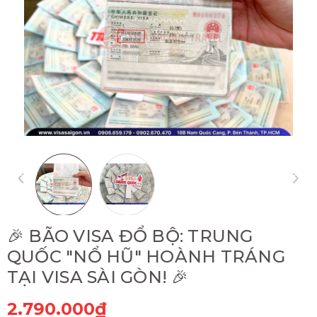
🎉 BÃO VISA ĐỔ BỘ: TRUNG
QUỐC "NỔ HŨ" HOÀNH TRÁNG
TẠI VISA SÀI GÒN! 🎉
2.790.000₫