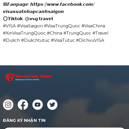
🟦
𝙁𝙖𝙣𝙥𝙖𝙜𝙚: 𝙝𝙩𝙩𝙥𝙨://𝙬𝙬𝙬.𝙛𝙖𝙘𝙚𝙗𝙤𝙤𝙠.𝙘𝙤𝙢/
𝙫𝙞𝙨𝙖𝙭𝙪𝙖𝙩𝙣𝙝𝙖𝙥𝙘𝙖𝙣𝙝𝙨𝙖𝙞𝙜𝙤𝙣
⭕
𝗧𝗶𝗸𝘁𝗼𝗸: @𝘃𝘀𝗴.𝘁𝗿𝗮𝘃𝗲𝗹
#VISA
#VisaSaigon
#VisaTrungQuoc
#VisaChina
#XinVisaTrungQuoc
#China
#TrungQuoc
#Travel
#Dulich
#Dulichtutuc
#VisaTutuc
#DichvuVISA
ĐĂNG KÝ NHẬN TIN