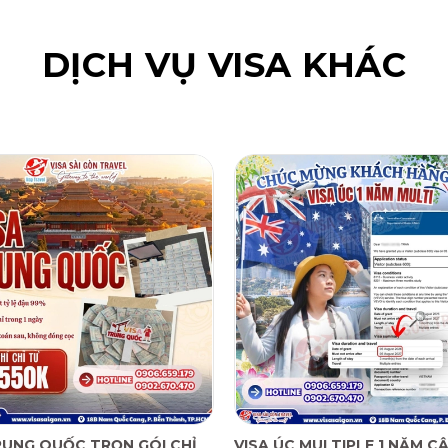
DỊCH VỤ VISA KHÁC
RUNG QUỐC TRỌN GÓI CHỈ
VISA ÚC MULTIPLE 1 NĂM CẬ