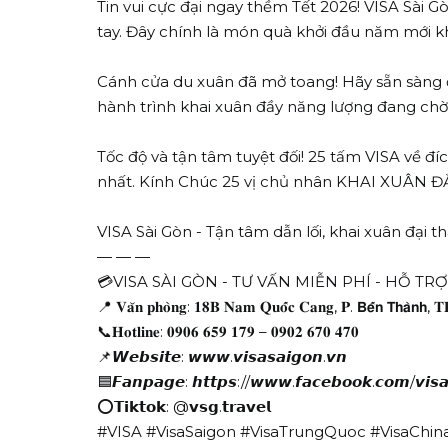
Tin vui cực đại ngay thềm Tết 2026! VISA Sài
tay. Đây chính là món quà khởi đầu năm mới k
Cánh cửa du xuân đã mở toang! Hãy sẵn sàng đ
hành trình khai xuân đầy năng lượng đang chờ
Tốc độ và tận tâm tuyệt đối! 25 tấm VISA về 
nhất. Kính Chúc 25 vị chủ nhân KHAI XUÂN
VISA Sài Gòn - Tận tâm dẫn lối, khai xuân đại t
— — —
💳VISA SÀI GÒN - TƯ VẤN MIỄN PHÍ - HỖ TR
📍 𝐕𝐚̆𝐧 𝐩𝐡𝐨̀𝐧𝐠: 𝟏𝟖𝐁 𝐍𝐚𝐦 𝐐𝐮𝐨̂́𝐜 𝐂𝐚𝐧𝐠, 𝐏. 𝗕𝗲̂́𝗻 𝗧𝗵𝗮̀𝗻𝗵, 
📞𝐇𝐨𝐭𝐥𝐢𝐧𝐞: 𝟎𝟗𝟎𝟔 𝟔𝟓𝟗 𝟏𝟕𝟗 – 𝟎𝟗𝟎𝟐 𝟔𝟕𝟎 𝟒𝟕𝟎
📌𝙒𝙚𝙗𝙨𝙞𝙩𝙚: 𝙬𝙬𝙬.𝙫𝙞𝙨𝙖𝙨𝙖𝙞𝙜𝙤𝙣.𝙫𝙣
🟦𝙁𝙖𝙣𝙥𝙖𝙜𝙚: 𝙝𝙩𝙩𝙥𝙨://𝙬𝙬𝙬.𝙛𝙖𝙘𝙚𝙗𝙤𝙤𝙠.𝙘𝙤𝙢/𝙫𝙞𝙨𝙖
⭕𝗧𝗶𝗸𝘁𝗼𝗸: @𝘃𝘀𝗴.𝘁𝗿𝗮𝘃𝗲𝗹
#VISA #VisaSaigon #VisaTrungQuoc #VisaChin