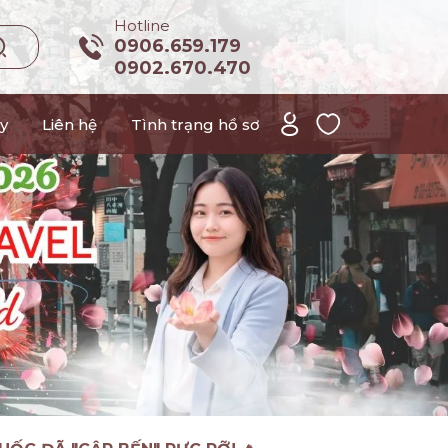
Hotline
0906.659.179
0902.670.470
y
Liên hệ
Tình trạng hồ sơ