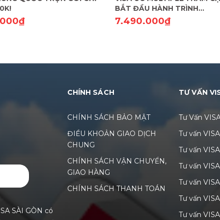
0K!
BẮT ĐẦU HÀNH TRÌNH
"FREESTYLE"!
.000₫
7.490.000₫
CHÍNH SÁCH
TƯ VẤN VI
CHÍNH SÁCH BẢO MẬT
Tư Vấn VIS
ĐIỀU KHOẢN GIAO DỊCH
Tư vấn VIS
CHUNG
Tư vấn VIS
CHÍNH SÁCH VẬN CHUYỂN,
Tư vấn VIS
GIAO HÀNG
GỬI
Tư vấn VISA
CHÍNH SÁCH THANH TOÁN
Tư vấn VIS
ISA SÀI GÒN có
Tư vấn VIS