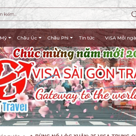
 Mỹ
Châu Úc
Châu Phi
Tin tức
VISA Mỗi ngà