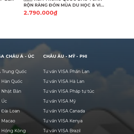
RỘN RÀNG ĐÓN MÙA DU HỌC & VI
VISA HO
VU DU LỊCH! 🇨🇳
VISA SÀI 
2.790.000₫
2.490.
SA CHÂU Á - ÚC
CHÂU ÂU - MỸ - PHI
A Trung Quốc
Tư vấn VISA Phần Lan
A Hàn Quốc
Tư vấn VISA Hà Lan
A Nhật Bản
Tư vấn VISA Pháp tự túc
A Úc
Tư vấn VISA Mỹ
 Đài Loan
Tư vấn VISA Canada
A Macao
Tư vấn VISA Kenya
A Hồng Kông
Tư vấn VISA Brazil