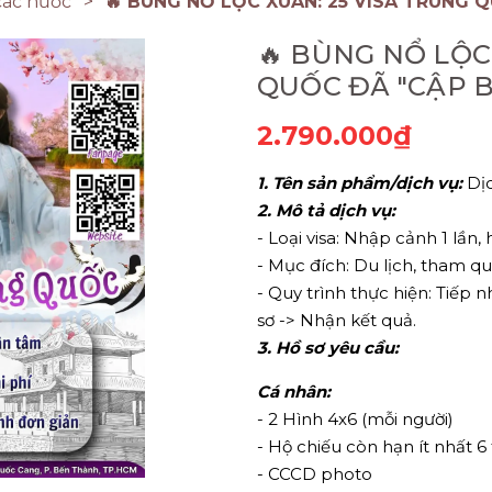
các nước
🔥 BÙNG NỔ LỘC XUÂN: 25 VISA TRUNG Q
🔥 BÙNG NỔ LỘC
QUỐC ĐÃ "CẬP B
2.790.000₫
1. Tên sản phẩm/dịch vụ:
Dịc
2. Mô tả dịch vụ:
- Loại visa: Nhập cảnh 1 lần,
- Mục đích: Du lịch, tham qu
- Quy trình thực hiện: Tiếp n
sơ -> Nhận kết quả.
3. Hồ sơ yêu cầu:
Cá nhân:
- 2 Hình 4x6 (mỗi người)
- Hộ chiếu còn hạn ít nhất 
- CCCD photo