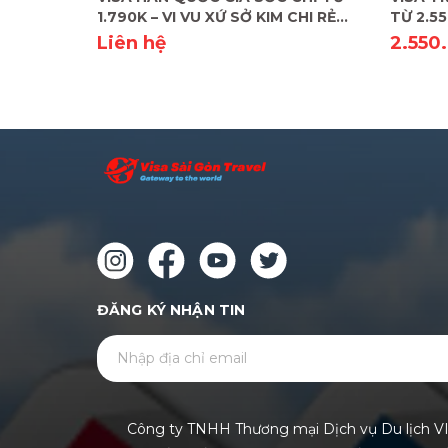
1.790K – VI VU XỨ SỞ KIM CHI RẺ
TỪ 2.55
CHƯA TỪNG THẤY!
Liên hệ
2.550
ĐĂNG KÝ NHẬN TIN
Công ty TNHH Thương mại Dịch vụ Du lịch V