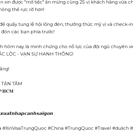
 Gòn xin được "mở tiệc" ăn mừng cùng 25 vị khách hàng vừa
hông thể rực rỡ hơn!
ể quẩy tung lễ hội lồng đèn, thưởng thức mỹ vị và check-i
 đón các bạn phía trước!
đích hôm nay là minh chứng cho nỗ lực của đội ngũ chuyên 
 ĐẮC LỘC - VẠN SỰ HANH THÔNG!
hắng!
Ợ TẬN TÂM
𝐓𝐏.𝐇𝐂𝐌
𝙭𝙪𝙖𝙩𝙣𝙝𝙖𝙥𝙘𝙖𝙣𝙝𝙨𝙖𝙞𝙜𝙤𝙣
a #XinVisaTrungQuoc #China #TrungQuoc #Travel #dulich #