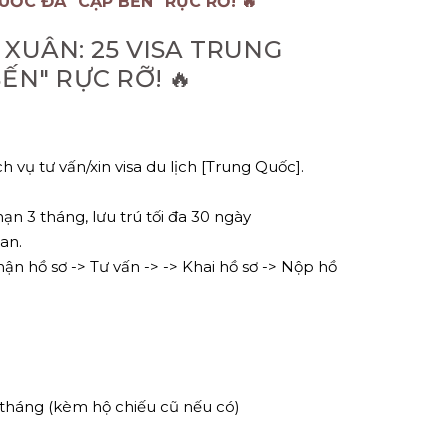
UỐC ĐÃ "CẬP BẾN" RỰC RỠ! 🔥
 XUÂN: 25 VISA TRUNG
ẾN" RỰC RỠ! 🔥
h vụ tư vấn/xin visa du lịch [Trung Quốc].
 hạn 3 tháng, lưu trú tối đa 30 ngày
an.
hận hồ sơ -> Tư vấn -> -> Khai hồ sơ -> Nộp hồ
6 tháng (kèm hộ chiếu cũ nếu có)