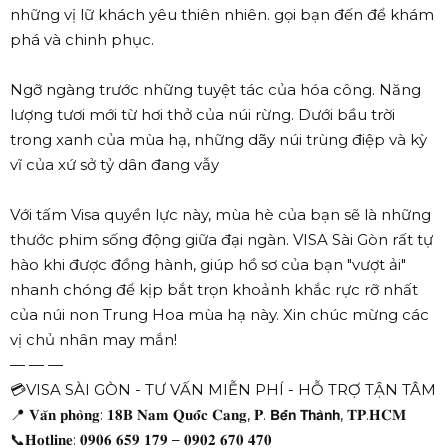
những vị lữ khách yêu thiên nhiên. gọi bạn đến để khám
phá và chinh phục.
Ngỡ ngàng trước những tuyệt tác của hóa công. Năng
lượng tươi mới từ hơi thở của núi rừng. Dưới bầu trời
trong xanh của mùa hạ, những dãy núi trùng điệp và kỳ
vĩ của xứ sở tỷ dân đang vẫy
Với tấm Visa quyền lực này, mùa hè của bạn sẽ là những
thước phim sống động giữa đại ngàn. VISA Sài Gòn rất tự
hào khi được đồng hành, giúp hồ sơ của bạn "vượt ải"
nhanh chóng để kịp bắt trọn khoảnh khắc rực rỡ nhất
của núi non Trung Hoa mùa hạ này. Xin chúc mừng các
vị chủ nhân may mắn!
— — —
💳VISA SÀI GÒN - TƯ VẤN MIỄN PHÍ - HỖ TRỢ TẬN TÂM
📍 𝐕𝐚̆𝐧 𝐩𝐡𝐨̀𝐧𝐠: 𝟏𝟖𝐁 𝐍𝐚𝐦 𝐐𝐮𝐨̂́𝐜 𝐂𝐚𝐧𝐠, 𝐏. 𝗕𝗲̂́𝗻 𝗧𝗵𝗮̀𝗻𝗵, 𝐓𝐏.𝐇𝐂𝐌
📞𝐇𝐨𝐭𝐥𝐢𝐧𝐞: 𝟎𝟗𝟎𝟔 𝟔𝟓𝟗 𝟏𝟕𝟗 – 𝟎𝟗𝟎𝟐 𝟔𝟕𝟎 𝟒𝟕𝟎