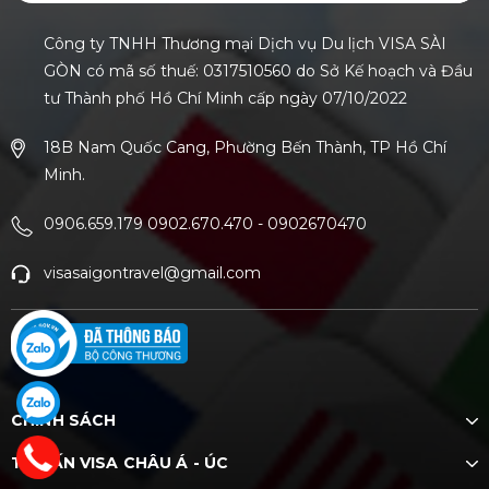
Công ty TNHH Thương mại Dịch vụ Du lịch VISA SÀI
GÒN có mã số thuế: 0317510560 do Sở Kế hoạch và Đầu
tư Thành phố Hồ Chí Minh cấp ngày 07/10/2022
18B Nam Quốc Cang, Phường Bến Thành, TP Hồ Chí
Minh.
0906.659.179 0902.670.470
-
0902670470
visasaigontravel@gmail.com
CHÍNH SÁCH
TƯ VẤN VISA CHÂU Á - ÚC