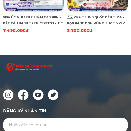
VISA ÚC MULTIPLE 1 NĂM CẬP BẾN -
🇨🇳 VISA TRUNG QUỐC ĐẦU TUẦN -
BẮT ĐẦU HÀNH TRÌNH "FREESTYLE"!
RỘN RÀNG ĐÓN MÙA DU HỌC & VI VU
DU LỊCH! 🇨🇳
7.490.000₫
2.790.000₫
ĐĂNG KÝ NHẬN TIN
GỬI