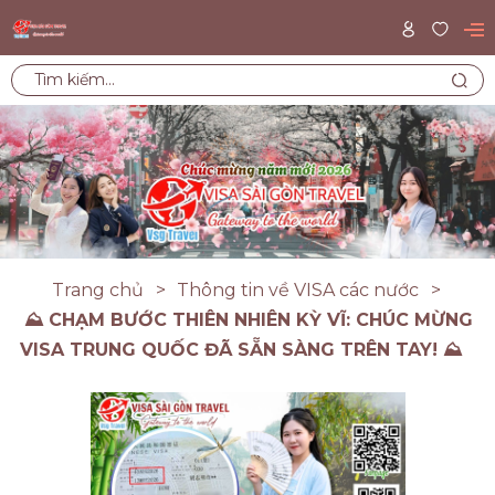
Trang chủ
Thông tin về VISA các nước
⛰️ CHẠM BƯỚC THIÊN NHIÊN KỲ VĨ: CHÚC MỪNG
VISA TRUNG QUỐC ĐÃ SẴN SÀNG TRÊN TAY! ⛰️