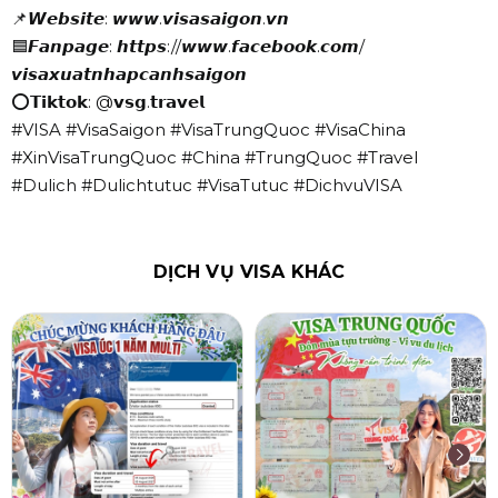
📌𝙒𝙚𝙗𝙨𝙞𝙩𝙚: 𝙬𝙬𝙬.𝙫𝙞𝙨𝙖𝙨𝙖𝙞𝙜𝙤𝙣.𝙫𝙣
🟦𝙁𝙖𝙣𝙥𝙖𝙜𝙚: 𝙝𝙩𝙩𝙥𝙨://𝙬𝙬𝙬.𝙛𝙖𝙘𝙚𝙗𝙤𝙤𝙠.𝙘𝙤𝙢/
𝙫𝙞𝙨𝙖𝙭𝙪𝙖𝙩𝙣𝙝𝙖𝙥𝙘𝙖𝙣𝙝𝙨𝙖𝙞𝙜𝙤𝙣
⭕𝗧𝗶𝗸𝘁𝗼𝗸: @𝘃𝘀𝗴.𝘁𝗿𝗮𝘃𝗲𝗹
#VISA #VisaSaigon #VisaTrungQuoc #VisaChina
#XinVisaTrungQuoc #China #TrungQuoc #Travel
#Dulich #Dulichtutuc #VisaTutuc #DichvuVISA
DỊCH VỤ VISA KHÁC