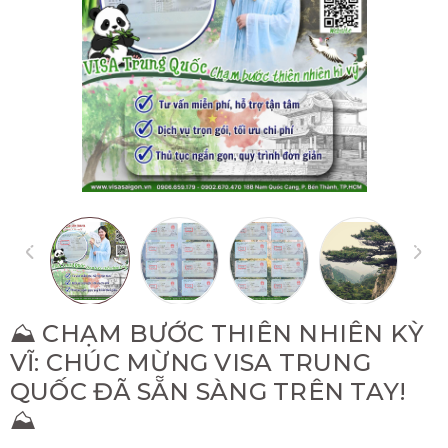
⛰️ CHẠM BƯỚC THIÊN NHIÊN KỲ
VĨ: CHÚC MỪNG VISA TRUNG
QUỐC ĐÃ SẴN SÀNG TRÊN TAY!
⛰️