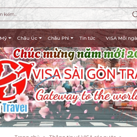
 Mỹ
Châu Úc
Châu Phi
Tin tức
VISA Mỗi ngà