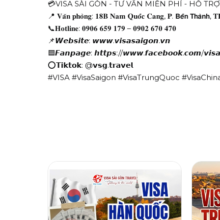
💳VISA SÀI GÒN - TƯ VẤN MIỄN PHÍ - HỖ TR
📍 𝐕𝐚̆𝐧 𝐩𝐡𝐨̀𝐧𝐠: 𝟏𝟖𝐁 𝐍𝐚𝐦 𝐐𝐮𝐨̂́𝐜 𝐂𝐚𝐧𝐠, 𝐏. 𝗕𝗲̂́𝗻 𝗧𝗵𝗮̀𝗻𝗵, 
📞𝐇𝐨𝐭𝐥𝐢𝐧𝐞: 𝟎𝟗𝟎𝟔 𝟔𝟓𝟗 𝟏𝟕𝟗 – 𝟎𝟗𝟎𝟐 𝟔𝟕𝟎 𝟒𝟕𝟎
📌𝙒𝙚𝙗𝙨𝙞𝙩𝙚: 𝙬𝙬𝙬.𝙫𝙞𝙨𝙖𝙨𝙖𝙞𝙜𝙤𝙣.𝙫𝙣
🟦𝙁𝙖𝙣𝙥𝙖𝙜𝙚: 𝙝𝙩𝙩𝙥𝙨://𝙬𝙬𝙬.𝙛𝙖𝙘𝙚𝙗𝙤𝙤𝙠.𝙘𝙤𝙢/𝙫𝙞𝙨𝙖
⭕𝗧𝗶𝗸𝘁𝗼𝗸: @𝘃𝘀𝗴.𝘁𝗿𝗮𝘃𝗲𝗹
#VISA #VisaSaigon #VisaTrungQuoc #VisaChin