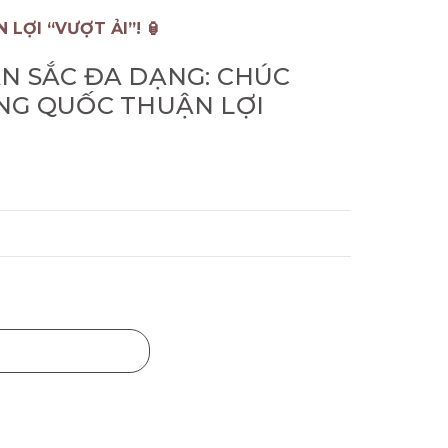
LỢI “VƯỢT ẢI”! 🏮
ẢN SẮC ĐA DẠNG: CHÚC
NG QUỐC THUẬN LỢI
Mua ngay