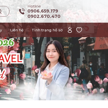
Hotline
0906.659.179
0902.670.470
y
Liên hệ
Tình trạng hồ sơ