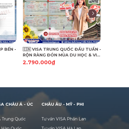
P BẾN -
🇨🇳 VISA TRUNG QUỐC ĐẦU TUẦN -
🇭🇰 LỰA
RỘN RÀNG ĐÓN MÙA DU HỌC & VI
VISA HO
VU DU LỊCH! 🇨🇳
VISA SÀI 
2.790.000₫
2.490.
SA CHÂU Á - ÚC
CHÂU ÂU - MỸ - PHI
A Trung Quốc
Tư vấn VISA Phần Lan
A Hàn Quốc
Tư vấn VISA Hà Lan