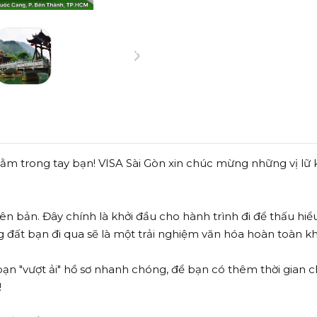
nằm trong tay bạn! VISA Sài Gòn xin chúc mừng những vị lữ k
ên bản. Đây chính là khởi đầu cho hành trình đi để thấu hi
g đất bạn đi qua sẽ là một trải nghiệm văn hóa hoàn toàn k
n "vượt ải" hồ sơ nhanh chóng, để bạn có thêm thời gian ch
!