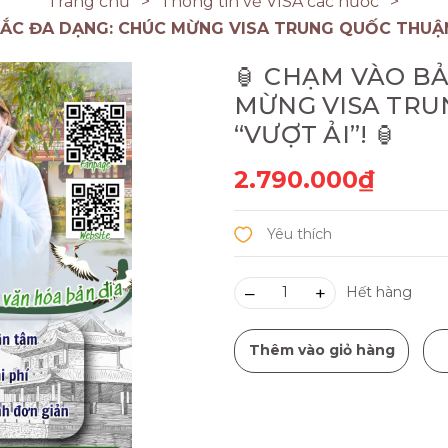
Trang chủ
Thông tin về VISA các nước
ẮC ĐA DẠNG: CHÚC MỪNG VISA TRUNG QUỐC THUẬN 
🏮 CHẠM VÀO B
MỪNG VISA TRU
“VƯỢT ẢI”! 🏮
2.790.000₫
–
+
Hết hàng
Thêm vào giỏ hàng