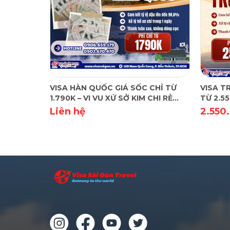
VISA HÀN QUỐC GIÁ SỐC CHỈ TỪ
VISA T
1.790K – VI VU XỨ SỞ KIM CHI RẺ
TỪ 2.55
CHƯA TỪNG THẤY!
Liên hệ
2.550