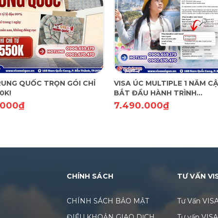
RUNG QUỐC TRỌN GÓI CHỈ
VISA ÚC MULTIPLE 1 NĂM CẬ
0K!
BẮT ĐẦU HÀNH TRÌNH
"FREESTYLE"!
.000₫
7.490.000₫
CHÍNH SÁCH
TƯ VẤN VI
CHÍNH SÁCH BẢO MẬT
Tư Vấn VIS
ĐIỀU KHOẢN GIAO DỊCH
Tư vấn VIS