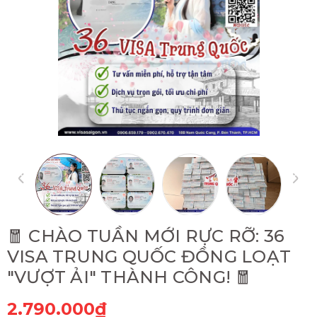
🧧 CHÀO TUẦN MỚI RỰC RỠ: 36
VISA TRUNG QUỐC ĐỒNG LOẠT
"VƯỢT ẢI" THÀNH CÔNG! 🧧
2.790.000₫