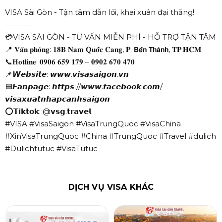
VISA Sài Gòn - Tận tâm dẫn lối, khai xuân đại thắng!
— — —
💳VISA SÀI GÒN - TƯ VẤN MIỄN PHÍ - HỖ TRỢ TẬN TÂM
📍 𝐕𝐚̆𝐧 𝐩𝐡𝐨̀𝐧𝐠: 𝟏𝟖𝐁 𝐍𝐚𝐦 𝐐𝐮𝐨̂́𝐜 𝐂𝐚𝐧𝐠, 𝐏. 𝗕𝗲̂́𝗻 𝗧𝗵𝗮̀𝗻𝗵, 𝐓𝐏.𝐇𝐂𝐌
📞𝐇𝐨𝐭𝐥𝐢𝐧𝐞: 𝟎𝟗𝟎𝟔 𝟔𝟓𝟗 𝟏𝟕𝟗 – 𝟎𝟗𝟎𝟐 𝟔𝟕𝟎 𝟒𝟕𝟎
📌𝙒𝙚𝙗𝙨𝙞𝙩𝙚: 𝙬𝙬𝙬.𝙫𝙞𝙨𝙖𝙨𝙖𝙞𝙜𝙤𝙣.𝙫𝙣
🟦𝙁𝙖𝙣𝙥𝙖𝙜𝙚: 𝙝𝙩𝙩𝙥𝙨://𝙬𝙬𝙬.𝙛𝙖𝙘𝙚𝙗𝙤𝙤𝙠.𝙘𝙤𝙢/
𝙫𝙞𝙨𝙖𝙭𝙪𝙖𝙩𝙣𝙝𝙖𝙥𝙘𝙖𝙣𝙝𝙨𝙖𝙞𝙜𝙤𝙣
⭕𝗧𝗶𝗸𝘁𝗼𝗸: @𝘃𝘀𝗴.𝘁𝗿𝗮𝘃𝗲𝗹
#VISA #VisaSaigon #VisaTrungQuoc #VisaChina
#XinVisaTrungQuoc #China #TrungQuoc #Travel #dulich
#Dulichtutuc #VisaTutuc
DỊCH VỤ VISA KHÁC