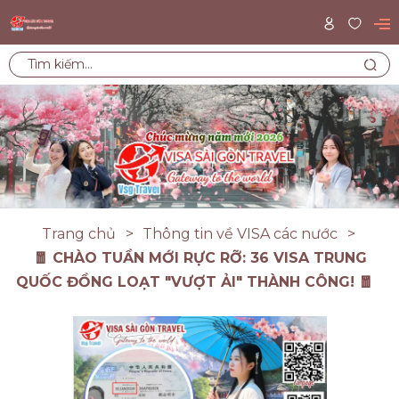
Trang chủ
Thông tin về VISA các nước
🧧 CHÀO TUẦN MỚI RỰC RỠ: 36 VISA TRUNG
QUỐC ĐỒNG LOẠT "VƯỢT ẢI" THÀNH CÔNG! 🧧