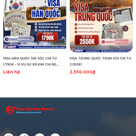
VISA HÀN QUỐC GIÁ SỐC CHỈ TỪ
VISA TRUNG QUỐC TRỌN GÓI CHỈ TỪ
1.790K – VI VU XỨ SỞ KIM CHI RẺ
2.550K!
CHƯA TỪNG THẤY!
Liên hệ
2.550.000₫