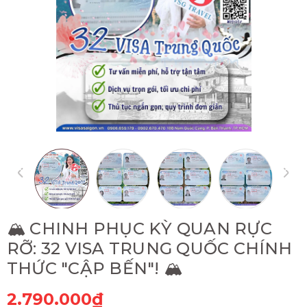
🏔️ CHINH PHỤC KỲ QUAN RỰC
RỠ: 32 VISA TRUNG QUỐC CHÍNH
THỨC "CẬP BẾN"! 🏔️
2.790.000₫