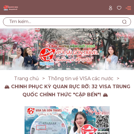
Trang chủ
Thông tin về VISA các nước
🏔️ CHINH PHỤC KỲ QUAN RỰC RỠ: 32 VISA TRUNG
QUỐC CHÍNH THỨC "CẬP BẾN"! 🏔️