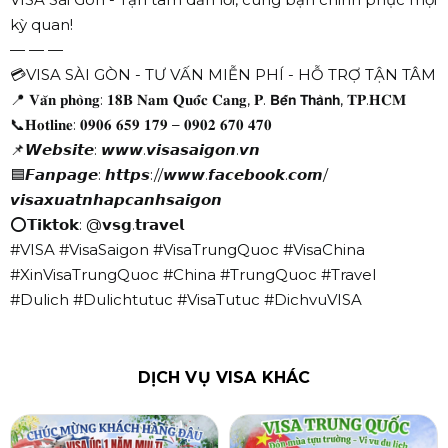
kỳ quan!
— — —
💳VISA SÀI GÒN - TƯ VẤN MIỄN PHÍ - HỖ TRỢ TẬN TÂM
📍 𝐕𝐚̆𝐧 𝐩𝐡𝐨̀𝐧𝐠: 𝟏𝟖𝐁 𝐍𝐚𝐦 𝐐𝐮𝐨̂́𝐜 𝐂𝐚𝐧𝐠, 𝐏. 𝗕𝗲̂́𝗻 𝗧𝗵𝗮̀𝗻𝗵, 𝐓𝐏.𝐇𝐂𝐌
📞𝐇𝐨𝐭𝐥𝐢𝐧𝐞: 𝟎𝟗𝟎𝟔 𝟔𝟓𝟗 𝟏𝟕𝟗 – 𝟎𝟗𝟎𝟐 𝟔𝟕𝟎 𝟒𝟕𝟎
📌𝙒𝙚𝙗𝙨𝙞𝙩𝙚: 𝙬𝙬𝙬.𝙫𝙞𝙨𝙖𝙨𝙖𝙞𝙜𝙤𝙣.𝙫𝙣
🟦𝙁𝙖𝙣𝙥𝙖𝙜𝙚: 𝙝𝙩𝙩𝙥𝙨://𝙬𝙬𝙬.𝙛𝙖𝙘𝙚𝙗𝙤𝙤𝙠.𝙘𝙤𝙢/
𝙫𝙞𝙨𝙖𝙭𝙪𝙖𝙩𝙣𝙝𝙖𝙥𝙘𝙖𝙣𝙝𝙨𝙖𝙞𝙜𝙤𝙣
⭕𝗧𝗶𝗸𝘁𝗼𝗸: @𝘃𝘀𝗴.𝘁𝗿𝗮𝘃𝗲𝗹
#VISA #VisaSaigon #VisaTrungQuoc #VisaChina
#XinVisaTrungQuoc #China #TrungQuoc #Travel
#Dulich #Dulichtutuc #VisaTutuc #DichvuVISA
DỊCH VỤ VISA KHÁC