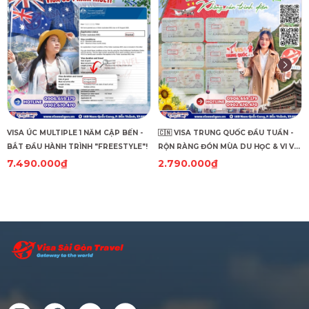
VISA ÚC MULTIPLE 1 NĂM CẬP BẾN -
🇨🇳 VISA TRUNG QUỐC ĐẦU TUẦN -
BẮT ĐẦU HÀNH TRÌNH "FREESTYLE"!
RỘN RÀNG ĐÓN MÙA DU HỌC & VI VU
DU LỊCH! 🇨🇳
7.490.000₫
2.790.000₫