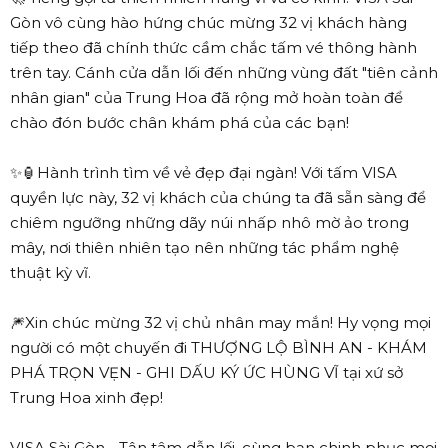
Gòn vô cùng hào hứng chúc mừng 32 vị khách hàng
tiếp theo đã chính thức cầm chắc tấm vé thông hành
trên tay. Cánh cửa dẫn lối đến những vùng đất "tiên cảnh
nhân gian" của Trung Hoa đã rộng mở hoàn toàn để
chào đón bước chân khám phá của các bạn!
✨🏮Hành trình tìm về vẻ đẹp đại ngàn! Với tấm VISA
quyền lực này, 32 vị khách của chúng ta đã sẵn sàng để
chiêm ngưỡng những dãy núi nhấp nhô mờ ảo trong
mây, nơi thiên nhiên tạo nên những tác phẩm nghệ
thuật kỳ vĩ.
🎆Xin chúc mừng 32 vị chủ nhân may mắn! Hy vọng mọi
người có một chuyến đi THƯỢNG LỘ BÌNH AN - KHÁM
PHÁ TRỌN VẸN - GHI DẤU KÝ ỨC HÙNG VĨ tại xứ sở
Trung Hoa xinh đẹp!
VISA Sài Gòn - Tận tâm dẫn lối, cùng bạn chinh phục mọi