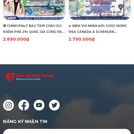
🌍 CHINH PHỤC BẦU TRỜI CHÂU ÂU:
☀️ NIỀM VUI NHÂN ĐÔI: CHÚC MỪNG
KHÁM PHÁ 29+ QUỐC GIA CÙNG VISA
VISA CANADA & SCHENGEN
SÀI GÒN TRAVEL!
HUNGARY CÙNG "CẬP BẾN"! ☀️
2.690.000₫
2.790.000₫
ĐĂNG KÝ NHẬN TIN