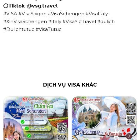
⭕𝗧𝗶𝗸𝘁𝗼𝗸: @𝘃𝘀𝗴.𝘁𝗿𝗮𝘃𝗲𝗹
#VISA #VisaSaigon #VisaSchengen #VisaItaly
#XinVisaSchengen #Italy #VisaY #Travel #dulich
#Dulichtutuc #VisaTutuc
DỊCH VỤ VISA KHÁC