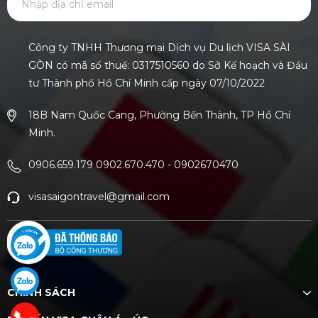
GỬI
Công ty TNHH Thương mại Dịch vụ Du lịch VISA SÀI
GÒN có mã số thuế: 0317510560 do Sở Kế hoạch và Đầu
tư Thành phố Hồ Chí Minh cấp ngày 07/10/2022
18B Nam Quốc Cang, Phường Bến Thành, TP Hồ Chí
Minh.
0906.659.179 0902.670.470
-
0902670470
visasaigontravel@gmail.com
CHÍNH SÁCH