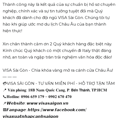
Thành công này là kết quả của sự chuẩn bị hồ sơ chuyên
nghiệp, chính xác và sự tin tưởng tuyệt đối mà Quý
khách đã dành cho đội ngũ VISA Sài Gòn. Chúng tôi tự
hào khi giúp ước mơ du lịch Châu Âu của bạn thành
hiện thực!
Xin chân thành cảm ơn 2 Quý khách hàng đặc biệt này.
Kính chúc Quý khách có một chuyến đi Italy thật đáng
nhớ, an toàn và ngập tràn trải nghiệm văn hóa độc đáo!
VISA Sài Gòn - Chìa khóa vàng mở ra cánh cửa Châu Âu!
— — —
💳VISA SÀI GÒN - TƯ VẤN MIỄN PHÍ - HỖ TRỢ TẬN TÂM
📍 𝐕𝐚̆𝐧 𝐩𝐡𝐨̀𝐧𝐠: 𝟏𝟖𝐁 𝐍𝐚𝐦 𝐐𝐮𝐨̂́𝐜 𝐂𝐚𝐧𝐠, 𝐏. 𝗕𝗲̂́𝗻 𝗧𝗵𝗮̀𝗻𝗵, 𝐓𝐏.𝐇𝐂𝐌
📞𝐇𝐨𝐭𝐥𝐢𝐧𝐞: 𝟎𝟗𝟎𝟔 𝟔𝟓𝟗 𝟏𝟕𝟗 – 𝟎𝟗𝟎𝟐 𝟔𝟕𝟎 𝟒𝟕𝟎
📌𝙒𝙚𝙗𝙨𝙞𝙩𝙚: 𝙬𝙬𝙬.𝙫𝙞𝙨𝙖𝙨𝙖𝙞𝙜𝙤𝙣.𝙫𝙣
🟦𝙁𝙖𝙣𝙥𝙖𝙜𝙚: 𝙝𝙩𝙩𝙥𝙨://𝙬𝙬𝙬.𝙛𝙖𝙘𝙚𝙗𝙤𝙤𝙠.𝙘𝙤𝙢/
𝙫𝙞𝙨𝙖𝙭𝙪𝙖𝙩𝙣𝙝𝙖𝙥𝙘𝙖𝙣𝙝𝙨𝙖𝙞𝙜𝙤𝙣