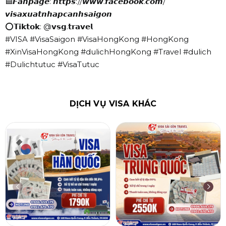
🟦𝙁𝙖𝙣𝙥𝙖𝙜𝙚: 𝙝𝙩𝙩𝙥𝙨://𝙬𝙬𝙬.𝙛𝙖𝙘𝙚𝙗𝙤𝙤𝙠.𝙘𝙤𝙢/
𝙫𝙞𝙨𝙖𝙭𝙪𝙖𝙩𝙣𝙝𝙖𝙥𝙘𝙖𝙣𝙝𝙨𝙖𝙞𝙜𝙤𝙣
⭕𝗧𝗶𝗸𝘁𝗼𝗸: @𝘃𝘀𝗴.𝘁𝗿𝗮𝘃𝗲𝗹
#VISA #VisaSaigon #VisaHongKong #HongKong
#XinVisaHongKong #dulichHongKong #Travel #dulich
#Dulichtutuc #VisaTutuc
DỊCH VỤ VISA KHÁC