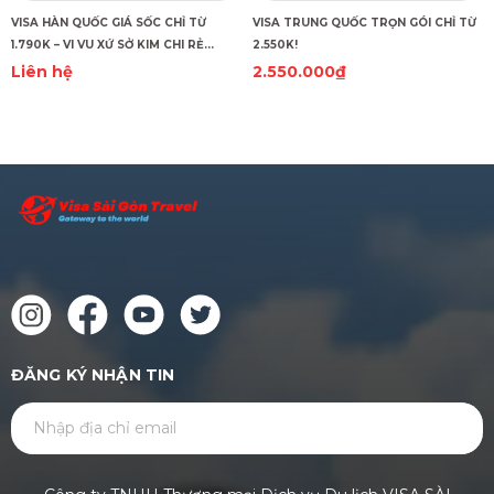
VISA HÀN QUỐC GIÁ SỐC CHỈ TỪ
VISA TRUNG QUỐC TRỌN GÓI CHỈ TỪ
1.790K – VI VU XỨ SỞ KIM CHI RẺ
2.550K!
CHƯA TỪNG THẤY!
Liên hệ
2.550.000₫
ĐĂNG KÝ NHẬN TIN
GỬI