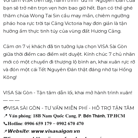
Với tấm VISA trên tay, hành trình "du hí" Nguyên Đán của
bạn sẽ trở nên trọn vẹn hơn bao giờ hết. Bạn có thể ghé
thăm chùa Wong Tai Sin cầu may mắn, chiêm ngưỡng
pháo hoa rực trời tại Cảng Victoria hay đơn giản là tận
hưởng ẩm thực tinh túy của vùng đất Hương Cảng.
Cảm ơn 7 vị khách đã tin tưởng lựa chọn VISA Sài Gòn
giữa thời điểm cao điểm xét duyệt. Kính chúc 7 chủ nhân
mới có một chuyến đi thượng lộ bình an, khai xuân rực rỡ
và đón một cái Tết Nguyên Đán thật đáng nhớ tại Hồng
Kông!
VISA Sài Gòn - Tận tâm dẫn lối, khai mở hành trình xuân!
— — —
💳VISA SÀI GÒN - TƯ VẤN MIỄN PHÍ - HỖ TRỢ TẬN TÂM
📍 𝐕𝐚̆𝐧 𝐩𝐡𝐨̀𝐧𝐠: 𝟏𝟖𝐁 𝐍𝐚𝐦 𝐐𝐮𝐨̂́𝐜 𝐂𝐚𝐧𝐠, 𝐏. 𝗕𝗲̂́𝗻 𝗧𝗵𝗮̀𝗻𝗵, 𝐓𝐏.𝐇𝐂𝐌
📞𝐇𝐨𝐭𝐥𝐢𝐧𝐞: 𝟎𝟗𝟎𝟔 𝟔𝟓𝟗 𝟏𝟕𝟗 – 𝟎𝟗𝟎𝟐 𝟔𝟕𝟎 𝟒𝟕𝟎
📌𝙒𝙚𝙗𝙨𝙞𝙩𝙚: 𝙬𝙬𝙬.𝙫𝙞𝙨𝙖𝙨𝙖𝙞𝙜𝙤𝙣.𝙫𝙣