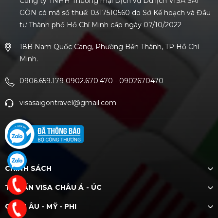
Công ty TNHH Thương mại Dịch vụ Du lịch VISA SÀI
GÒN có mã số thuế: 0317510560 do Sở Kế hoạch và Đầu
tư Thành phố Hồ Chí Minh cấp ngày 07/10/2022
18B Nam Quốc Cang, Phường Bến Thành, TP Hồ Chí
Minh.
0906.659.179 0902.670.470
-
0902670470
visasaigontravel@gmail.com
CHÍNH SÁCH
TƯ VẤN VISA CHÂU Á - ÚC
CHÂU ÂU - MỸ - PHI