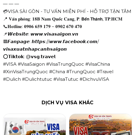
— — —
💳VISA SÀI GÒN - TƯ VẤN MIỄN PHÍ - HỖ TRỢ TẬN TÂM
📍 𝐕𝐚̆𝐧 𝐩𝐡𝐨̀𝐧𝐠: 𝟏𝟖𝐁 𝐍𝐚𝐦 𝐐𝐮𝐨̂́𝐜 𝐂𝐚𝐧𝐠, 𝐏. 𝗕𝗲̂́𝗻 𝗧𝗵𝗮̀𝗻𝗵, 𝐓𝐏.𝐇𝐂𝐌
📞𝐇𝐨𝐭𝐥𝐢𝐧𝐞: 𝟎𝟗𝟎𝟔 𝟔𝟓𝟗 𝟏𝟕𝟗 – 𝟎𝟗𝟎𝟐 𝟔𝟕𝟎 𝟒𝟕𝟎
📌𝙒𝙚𝙗𝙨𝙞𝙩𝙚: 𝙬𝙬𝙬.𝙫𝙞𝙨𝙖𝙨𝙖𝙞𝙜𝙤𝙣.𝙫𝙣
🟦𝙁𝙖𝙣𝙥𝙖𝙜𝙚: 𝙝𝙩𝙩𝙥𝙨://𝙬𝙬𝙬.𝙛𝙖𝙘𝙚𝙗𝙤𝙤𝙠.𝙘𝙤𝙢/
𝙫𝙞𝙨𝙖𝙭𝙪𝙖𝙩𝙣𝙝𝙖𝙥𝙘𝙖𝙣𝙝𝙨𝙖𝙞𝙜𝙤𝙣
⭕𝗧𝗶𝗸𝘁𝗼𝗸: @𝘃𝘀𝗴.𝘁𝗿𝗮𝘃𝗲𝗹
#VISA #VisaSaigon #VisaTrungQuoc #VisaChina
#XinVisaTrungQuoc #China #TrungQuoc #Travel
#Dulich #Dulichtutuc #VisaTutuc #DichvuVISA
DỊCH VỤ VISA KHÁC