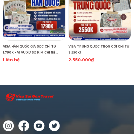
VISA HÀN QUỐC GIÁ SỐC CHỈ TỪ
VISA TRUNG QUỐC TRỌN GÓI CHỈ TỪ
1.790K – VI VU XỨ SỞ KIM CHI RẺ
2.550K!
CHƯA TỪNG THẤY!
Liên hệ
2.550.000₫