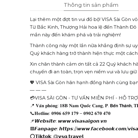
Thông tin sản phẩm
Lại thêm một đợt tin vui đổ bộ! VISA Sài Gòn 
Từ Bắc Kinh, Thượng Hải hoa lệ đến Thành Đô c
mắn này đến khám phá và trải nghiệm!
Thành công này một lần nữa khẳng định sự uy t
Quý khách hàng trở thành hiện thực một cách 
Xin chân thành cảm ơn tất cả 22 Quý khách hà
chuyến đi an toàn, trọn vẹn niềm vui và lưu gi
💖 VISA Sài Gòn hân hạnh đồng hành cùng bạn
— — —
💳VISA SÀI GÒN - TƯ VẤN MIỄN PHÍ - HỖ TR
📍 𝐕𝐚̆𝐧 𝐩𝐡𝐨̀𝐧𝐠: 𝟏𝟖𝐁 𝐍𝐚𝐦 𝐐𝐮𝐨̂́𝐜 𝐂𝐚𝐧𝐠, 𝐏. 𝗕𝗲̂́𝗻 𝗧𝗵𝗮̀𝗻𝗵, 
📞𝐇𝐨𝐭𝐥𝐢𝐧𝐞: 𝟎𝟗𝟎𝟔 𝟔𝟓𝟗 𝟏𝟕𝟗 – 𝟎𝟗𝟎𝟐 𝟔𝟕𝟎 𝟒𝟕𝟎
📌𝙒𝙚𝙗𝙨𝙞𝙩𝙚: 𝙬𝙬𝙬.𝙫𝙞𝙨𝙖𝙨𝙖𝙞𝙜𝙤𝙣.𝙫𝙣
🟦𝙁𝙖𝙣𝙥𝙖𝙜𝙚: 𝙝𝙩𝙩𝙥𝙨://𝙬𝙬𝙬.𝙛𝙖𝙘𝙚𝙗𝙤𝙤𝙠.𝙘𝙤𝙢/𝙫𝙞𝙨𝙖
⭕𝗧𝗶𝗸𝘁𝗼𝗸: @𝘃𝘀𝗴.𝘁𝗿𝗮𝘃𝗲𝗹