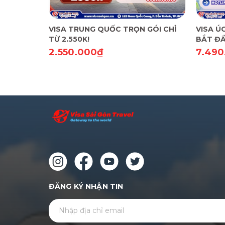
VISA TRUNG QUỐC TRỌN GÓI CHỈ
VISA Ú
TỪ 2.550K!
BẮT ĐẦ
"FREES
2.550.000₫
7.490
ĐĂNG KÝ NHẬN TIN