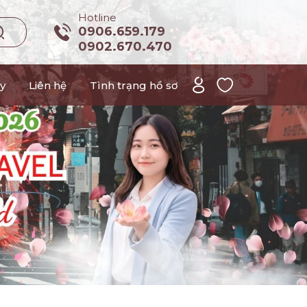
Hotline
0906.659.179
0902.670.470
y
Liên hệ
Tình trạng hồ sơ