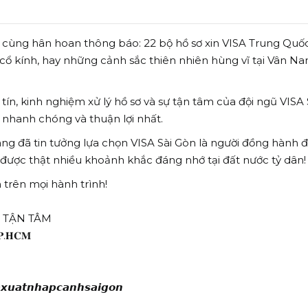
vô cùng hân hoan thông báo: 22 bộ hồ sơ xin VISA Trung Qu
ổ kính, hay những cảnh sắc thiên nhiên hùng vĩ tại Vân Na
ín, kinh nghiệm xử lý hồ sơ và sự tận tâm của đội ngũ VISA
nhanh chóng và thuận lợi nhất.
ng đã tin tưởng lựa chọn VISA Sài Gòn là người đồng hành đ
ữ được thật nhiều khoảnh khắc đáng nhớ tại đất nước tỷ dân!
 trên mọi hành trình!
Ợ TẬN TÂM
𝐓𝐏.𝐇𝐂𝐌
𝙭𝙪𝙖𝙩𝙣𝙝𝙖𝙥𝙘𝙖𝙣𝙝𝙨𝙖𝙞𝙜𝙤𝙣