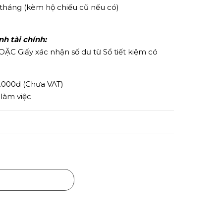
6 tháng (kèm hộ chiếu cũ nếu có)
 tài chính:
OẶC Giấy xác nhận số dư từ Sổ tiết kiệm có
0.000đ (Chưa VAT)
 làm việc
Mua ngay