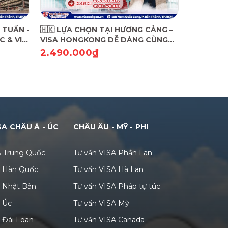
 TUẦN -
🇭🇰 LỰA CHỌN TẠI HƯƠNG CẢNG –
🇹🇼 KHÁ
 & VI
VISA HONGKONG DỄ DÀNG CÙNG
– VI VU 
VISA SÀI GÒN!
VISA SÀI 
2.490.000₫
2.490.
SA CHÂU Á - ÚC
CHÂU ÂU - MỸ - PHI
A Trung Quốc
Tư vấn VISA Phần Lan
A Hàn Quốc
Tư vấn VISA Hà Lan
A Nhật Bản
Tư vấn VISA Pháp tự túc
A Úc
Tư vấn VISA Mỹ
 Đài Loan
Tư vấn VISA Canada