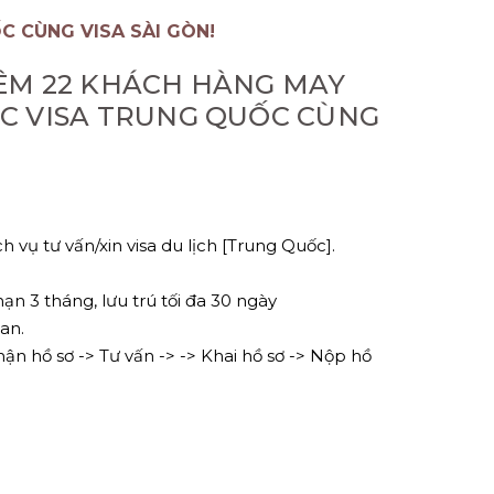
 CÙNG VISA SÀI GÒN!
ÊM 22 KHÁCH HÀNG MAY
 VISA TRUNG QUỐC CÙNG
h vụ tư vấn/xin visa du lịch [Trung Quốc].
 hạn 3 tháng, lưu trú tối đa 30 ngày
an.
hận hồ sơ -> Tư vấn -> -> Khai hồ sơ -> Nộp hồ