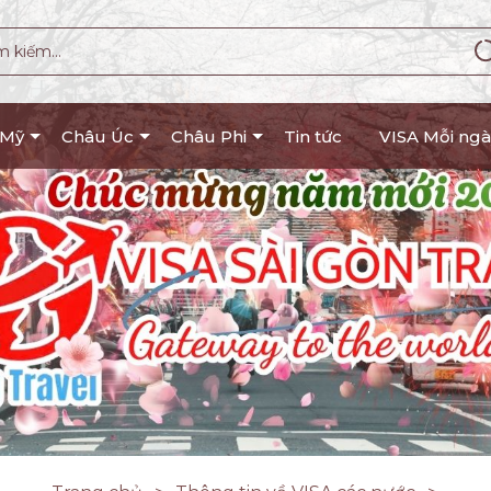
 Mỹ
Châu Úc
Châu Phi
Tin tức
VISA Mỗi ngà