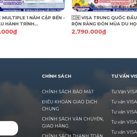
C MULTIPLE 1 NĂM CẬP BẾN -
🇨🇳 VISA TRUNG QUỐC ĐẦU
U HÀNH TRÌNH
RỘN RÀNG ĐÓN MÙA DU HỌC
TYLE"!
VU DU LỊCH! 🇨🇳
.000₫
2.790.000₫
CHÍNH SÁCH
TƯ VẤN VI
CHÍNH SÁCH BẢO MẬT
Tư Vấn VIS
ĐIỀU KHOẢN GIAO DỊCH
Tư vấn VIS
CHUNG
Tư vấn VIS
CHÍNH SÁCH VẬN CHUYỂN,
Tư vấn VIS
GIAO HÀNG
GỬI
Tư vấn VISA
CHÍNH SÁCH THANH TOÁN