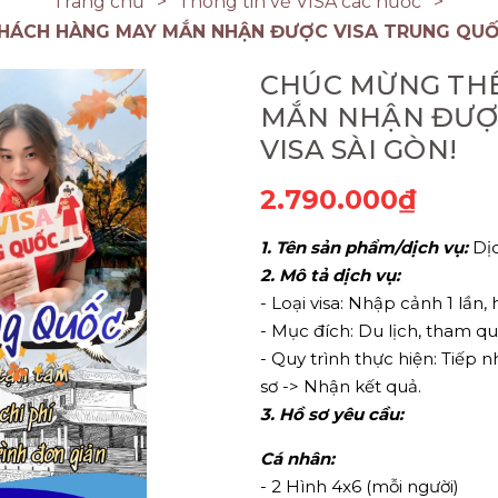
Trang chủ
Thông tin về VISA các nước
HÁCH HÀNG MAY MẮN NHẬN ĐƯỢC VISA TRUNG QUỐC
CHÚC MỪNG TH
MẮN NHẬN ĐƯỢC
VISA SÀI GÒN!
2.790.000₫
1. Tên sản phẩm/dịch vụ:
Dịc
2. Mô tả dịch vụ:
- Loại visa: Nhập cảnh 1 lần,
- Mục đích: Du lịch, tham qu
- Quy trình thực hiện: Tiếp n
sơ -> Nhận kết quả.
3. Hồ sơ yêu cầu:
Cá nhân:
- 2 Hình 4x6 (mỗi người)