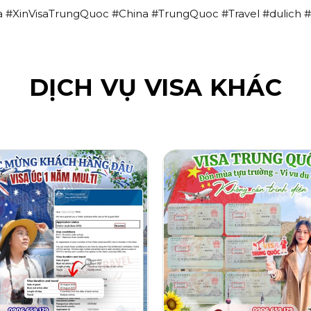
a #XinVisaTrungQuoc #China #TrungQuoc #Travel #dulich #
DỊCH VỤ VISA KHÁC