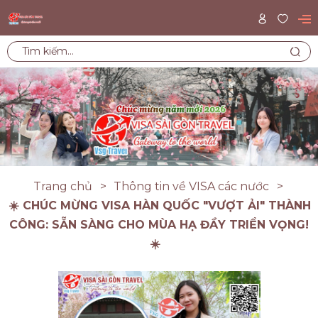
Trang chủ
Thông tin về VISA các nước
☀️ CHÚC MỪNG VISA HÀN QUỐC "VƯỢT ẢI" THÀNH
CÔNG: SẴN SÀNG CHO MÙA HẠ ĐẦY TRIỂN VỌNG!
☀️