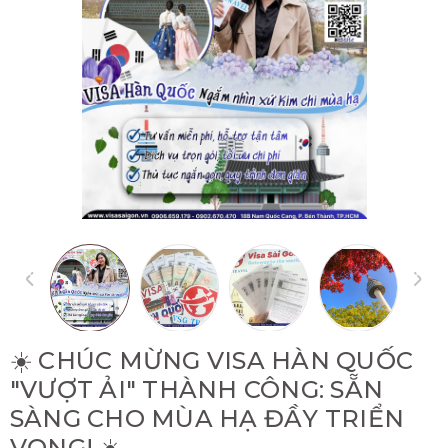
☀️ CHÚC MỪNG VISA HÀN QUỐC
"VƯỢT ẢI" THÀNH CÔNG: SẴN
SÀNG CHO MÙA HẠ ĐẦY TRIỂN
VỌNG! ☀️