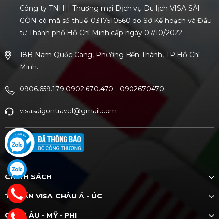
Công ty TNHH Thương mại Dịch vụ Du lịch VISA SÀI
GÒN có mã số thuế: 0317510560 do Sở Kế hoạch và Đầu
tư Thành phố Hồ Chí Minh cấp ngày 07/10/2022
18B Nam Quốc Cang, Phường Bến Thành, TP Hồ Chí
Minh.
0906.659.179 0902.670.470
-
0902670470
visasaigontravel@gmail.com
CHÍNH SÁCH
TƯ VẤN VISA CHÂU Á - ÚC
CHÂU ÂU - MỸ - PHI