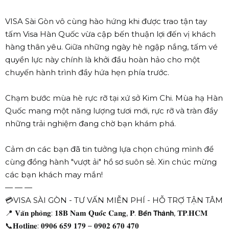
VISA Sài Gòn vô cùng hào hứng khi được trao tận tay
tấm Visa Hàn Quốc vừa cập bến thuận lợi đến vị khách
hàng thân yêu. Giữa những ngày hè ngập nắng, tấm vé
quyền lực này chính là khởi đầu hoàn hảo cho một
chuyến hành trình đầy hứa hẹn phía trước.
Chạm bước mùa hè rực rỡ tại xứ sở Kim Chi. Mùa hạ Hàn
Quốc mang một năng lượng tươi mới, rực rỡ và tràn đầy
những trải nghiệm đang chờ bạn khám phá.
Cảm ơn các bạn đã tin tưởng lựa chọn chúng mình để
cùng đồng hành "vượt ải" hồ sơ suôn sẻ. Xin chúc mừng
các bạn khách may mắn!
— — —
💳VISA SÀI GÒN - TƯ VẤN MIỄN PHÍ - HỖ TRỢ TẬN TÂM
📍 𝐕𝐚̆𝐧 𝐩𝐡𝐨̀𝐧𝐠: 𝟏𝟖𝐁 𝐍𝐚𝐦 𝐐𝐮𝐨̂́𝐜 𝐂𝐚𝐧𝐠, 𝐏. 𝗕𝗲̂́𝗻 𝗧𝗵𝗮̀𝗻𝗵, 𝐓𝐏.𝐇𝐂𝐌
📞𝐇𝐨𝐭𝐥𝐢𝐧𝐞: 𝟎𝟗𝟎𝟔 𝟔𝟓𝟗 𝟏𝟕𝟗 – 𝟎𝟗𝟎𝟐 𝟔𝟕𝟎 𝟒𝟕𝟎