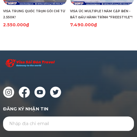
VISA TRUNG QUỐC TRỌN GÓI CHỈ TỪ
VISA ÚC MULTIPLE 1 NĂM CẬP BẾN -
2.550K!
BẮT ĐẦU HÀNH TRÌNH "FREESTYLE"!
2.550.000₫
7.490.000₫
ĐĂNG KÝ NHẬN TIN
GỬI