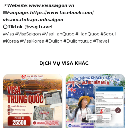
📌𝙒𝙚𝙗𝙨𝙞𝙩𝙚: 𝙬𝙬𝙬.𝙫𝙞𝙨𝙖𝙨𝙖𝙞𝙜𝙤𝙣.𝙫𝙣
🟦𝙁𝙖𝙣𝙥𝙖𝙜𝙚: 𝙝𝙩𝙩𝙥𝙨://𝙬𝙬𝙬.𝙛𝙖𝙘𝙚𝙗𝙤𝙤𝙠.𝙘𝙤𝙢/
𝙫𝙞𝙨𝙖𝙭𝙪𝙖𝙩𝙣𝙝𝙖𝙥𝙘𝙖𝙣𝙝𝙨𝙖𝙞𝙜𝙤𝙣
⭕𝗧𝗶𝗸𝘁𝗼𝗸: @𝘃𝘀𝗴.𝘁𝗿𝗮𝘃𝗲𝗹
#Visa #VisaSaigon #VisaHanQuoc #HanQuoc #Seoul
#Korea #VisaKorea #Dulich #Dulichtutuc #Travel
DỊCH VỤ VISA KHÁC