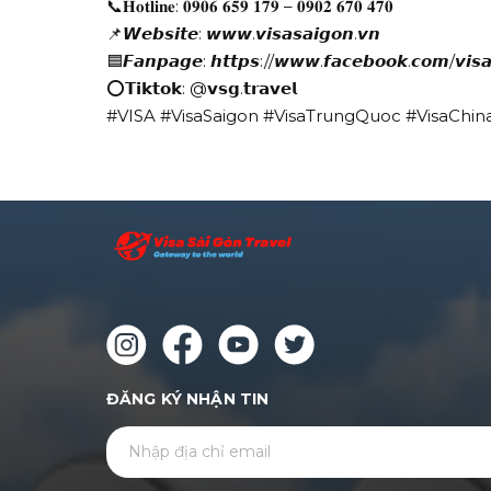
📞𝐇𝐨𝐭𝐥𝐢𝐧𝐞: 𝟎𝟗𝟎𝟔 𝟔𝟓𝟗 𝟏𝟕𝟗 – 𝟎𝟗𝟎𝟐 𝟔𝟕𝟎 𝟒𝟕𝟎
📌𝙒𝙚𝙗𝙨𝙞𝙩𝙚: 𝙬𝙬𝙬.𝙫𝙞𝙨𝙖𝙨𝙖𝙞𝙜𝙤𝙣.𝙫𝙣
🟦𝙁𝙖𝙣𝙥𝙖𝙜𝙚: 𝙝𝙩𝙩𝙥𝙨://𝙬𝙬𝙬.𝙛𝙖𝙘𝙚𝙗𝙤𝙤𝙠.𝙘𝙤𝙢/𝙫𝙞𝙨𝙖
⭕𝗧𝗶𝗸𝘁𝗼𝗸: @𝘃𝘀𝗴.𝘁𝗿𝗮𝘃𝗲𝗹
#VISA #VisaSaigon #VisaTrungQuoc #VisaChin
ĐĂNG KÝ NHẬN TIN