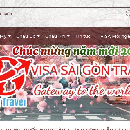
 Mỹ
Châu Úc
Châu Phi
Tin tức
VISA Mỗi ngà