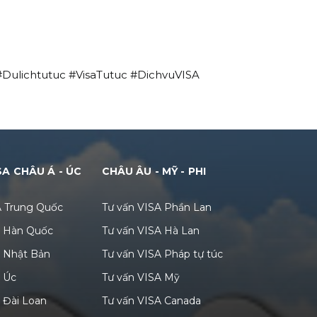
#Dulichtutuc #VisaTutuc #DichvuVISA
SA CHÂU Á - ÚC
CHÂU ÂU - MỸ - PHI
A Trung Quốc
Tư vấn VISA Phần Lan
A Hàn Quốc
Tư vấn VISA Hà Lan
A Nhật Bản
Tư vấn VISA Pháp tự túc
A Úc
Tư vấn VISA Mỹ
 Đài Loan
Tư vấn VISA Canada