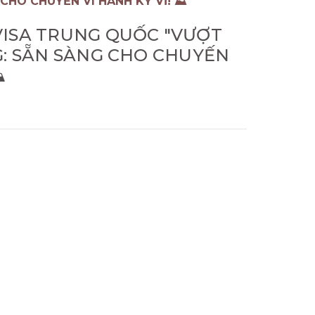
HO CHUYẾN VI HÀNH KỲ VĨ! ⛰️
VISA TRUNG QUỐC "VƯỢT
G: SẴN SÀNG CHO CHUYẾN
️