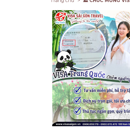
Trang chủ
⛰️ CHÚC MỪNG VIS