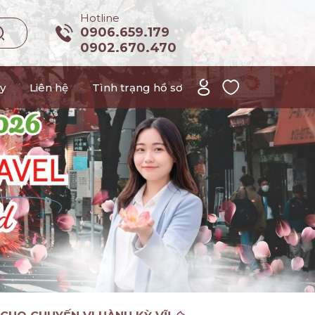
Hotline
0906.659.179
0902.670.470
y
Liên hệ
Tình trạng hồ sơ