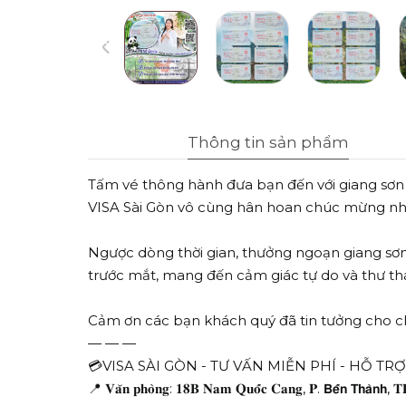
Thông tin sản phẩm
Tấm vé thông hành đưa bạn đến với giang sơn 
VISA Sài Gòn vô cùng hân hoan chúc mừng nhữ
Ngược dòng thời gian, thưởng ngoạn giang sơn
trước mắt, mang đến cảm giác tự do và thư thá
Cảm ơn các bạn khách quý đã tin tưởng cho 
— — —
💳VISA SÀI GÒN - TƯ VẤN MIỄN PHÍ - HỖ TR
📍 𝐕𝐚̆𝐧 𝐩𝐡𝐨̀𝐧𝐠: 𝟏𝟖𝐁 𝐍𝐚𝐦 𝐐𝐮𝐨̂́𝐜 𝐂𝐚𝐧𝐠, 𝐏. 𝗕𝗲̂́𝗻 𝗧𝗵𝗮̀𝗻𝗵, 