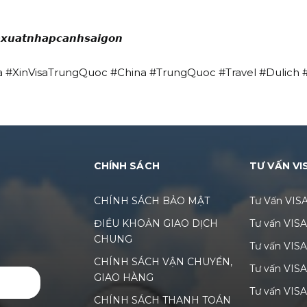
𝙭𝙪𝙖𝙩𝙣𝙝𝙖𝙥𝙘𝙖𝙣𝙝𝙨𝙖𝙞𝙜𝙤𝙣
a #XinVisaTrungQuoc #China #TrungQuoc #Travel #Dulich 
CHÍNH SÁCH
TƯ VẤN VI
CHÍNH SÁCH BẢO MẬT
Tư Vấn VIS
ĐIỀU KHOẢN GIAO DỊCH
Tư vấn VIS
CHUNG
Tư vấn VIS
CHÍNH SÁCH VẬN CHUYỂN,
Tư vấn VIS
GIAO HÀNG
GỬI
Tư vấn VISA
CHÍNH SÁCH THANH TOÁN