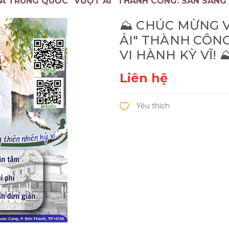
A TRUNG QUỐC "VƯỢT ẢI" THÀNH CÔNG: SẴN SÀNG C
⛰️ CHÚC MỪNG 
ẢI" THÀNH CÔN
VI HÀNH KỲ VĨ! ⛰
Liên hệ