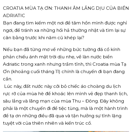
CROATIA MÙA TẠ ƠN: THANH ÂM LẮNG DỊU CỦA BIỂN
ADRIATIC
Bạn đang tìm kiếm một nơi để tâm hồn mình được nghỉ
ngơi, để tránh xa những hối hả thường nhật và tìm lại sự
cân bằng trước khi năm cũ khép lại?
Nếu bạn đã từng mơ về những bức tường đá cổ kính
phản chiếu ánh mặt trời dịu nhẹ, về làn nước biển
Adriatic trong xanh nhưng trầm tĩnh, thì Croatia mùa Tạ
Ơn (khoảng cuối tháng 11) chính là chuyến đi bạn đang
cần.
Lúc này, đất nước này cởi bỏ chiếc áo choàng du lịch
rực rỡ của mùa hè để khoác lên mình vẻ đẹp thanh lịch,
sâu lắng và lãng mạn của mùa Thu – Đông. Đây không
phải là một chuyến đi để tiệc tùng, mà là một hành trình
để tạ ơn những điều đã qua và tận hưởng sự tĩnh lặng
tuyệt vời của thiên nhiên và kiến trúc cổ.