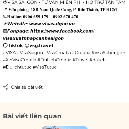
💳VISA SÀI GÒN - TƯ VẤN MIỄN PHÍ - HỖ TRỢ TẬN TÂM
📍 𝐕𝐚̆𝐧 𝐩𝐡𝐨̀𝐧𝐠: 𝟏𝟖𝐁 𝐍𝐚𝐦 𝐐𝐮𝐨̂́𝐜 𝐂𝐚𝐧𝐠, 𝐏. 𝗕𝗲̂́𝗻 𝗧𝗵𝗮̀𝗻𝗵, 𝐓𝐏.𝐇𝐂𝐌
📞𝐇𝐨𝐭𝐥𝐢𝐧𝐞: 𝟎𝟗𝟎𝟔 𝟔𝟓𝟗 𝟏𝟕𝟗 – 𝟎𝟗𝟎𝟐 𝟔𝟕𝟎 𝟒𝟕𝟎
📌𝙒𝙚𝙗𝙨𝙞𝙩𝙚: 𝙬𝙬𝙬.𝙫𝙞𝙨𝙖𝙨𝙖𝙞𝙜𝙤𝙣.𝙫𝙣
🟦𝙁𝙖𝙣𝙥𝙖𝙜𝙚: 𝙝𝙩𝙩𝙥𝙨://𝙬𝙬𝙬.𝙛𝙖𝙘𝙚𝙗𝙤𝙤𝙠.𝙘𝙤𝙢/
𝙫𝙞𝙨𝙖𝙭𝙪𝙖𝙩𝙣𝙝𝙖𝙥𝙘𝙖𝙣𝙝𝙨𝙖𝙞𝙜𝙤𝙣
⭕𝗧𝗶𝗸𝘁𝗼𝗸: @𝘃𝘀𝗴.𝘁𝗿𝗮𝘃𝗲𝗹
#VISA #VisaSaigon #VisaCroatia #Croatia #VisaSchengen
#XinVisaCroatia #DuLichCroatia #Travel #dulich
#Dulichtutuc #VisaTutuc
Chia sẻ bài viết:
Bài viết liên quan