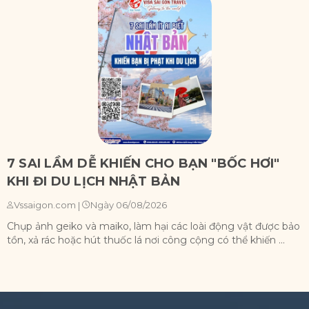
7 SAI LẦM DỄ KHIẾN CHO BẠN "BỐC HƠI"
KHI ĐI DU LỊCH NHẬT BẢN
Ngày 06/08/2026
Vssaigon.com
|
Chụp ảnh geiko và maiko, làm hại các loài động vật được bảo
X
tồn, xả rác hoặc hút thuốc lá nơi công cộng có thể khiến ...
n