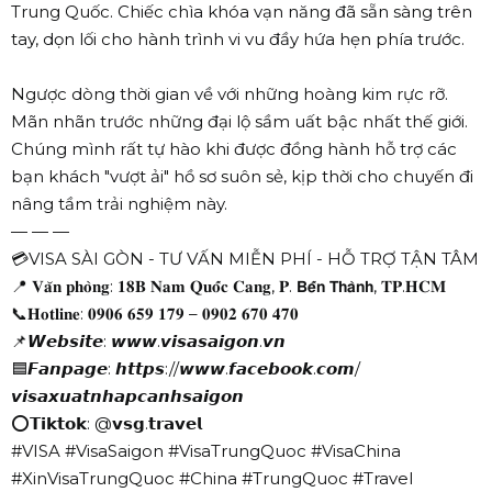
Trung Quốc. Chiếc chìa khóa vạn năng đã sẵn sàng trên
tay, dọn lối cho hành trình vi vu đầy hứa hẹn phía trước.
Ngược dòng thời gian về với những hoàng kim rực rỡ.
Mãn nhãn trước những đại lộ sầm uất bậc nhất thế giới.
Chúng mình rất tự hào khi được đồng hành hỗ trợ các
bạn khách "vượt ải" hồ sơ suôn sẻ, kịp thời cho chuyến đi
nâng tầm trải nghiệm này.
— — —
💳VISA SÀI GÒN - TƯ VẤN MIỄN PHÍ - HỖ TRỢ TẬN TÂM
📍 𝐕𝐚̆𝐧 𝐩𝐡𝐨̀𝐧𝐠: 𝟏𝟖𝐁 𝐍𝐚𝐦 𝐐𝐮𝐨̂́𝐜 𝐂𝐚𝐧𝐠, 𝐏. 𝗕𝗲̂́𝗻 𝗧𝗵𝗮̀𝗻𝗵, 𝐓𝐏.𝐇𝐂𝐌
📞𝐇𝐨𝐭𝐥𝐢𝐧𝐞: 𝟎𝟗𝟎𝟔 𝟔𝟓𝟗 𝟏𝟕𝟗 – 𝟎𝟗𝟎𝟐 𝟔𝟕𝟎 𝟒𝟕𝟎
📌𝙒𝙚𝙗𝙨𝙞𝙩𝙚: 𝙬𝙬𝙬.𝙫𝙞𝙨𝙖𝙨𝙖𝙞𝙜𝙤𝙣.𝙫𝙣
🟦𝙁𝙖𝙣𝙥𝙖𝙜𝙚: 𝙝𝙩𝙩𝙥𝙨://𝙬𝙬𝙬.𝙛𝙖𝙘𝙚𝙗𝙤𝙤𝙠.𝙘𝙤𝙢/
𝙫𝙞𝙨𝙖𝙭𝙪𝙖𝙩𝙣𝙝𝙖𝙥𝙘𝙖𝙣𝙝𝙨𝙖𝙞𝙜𝙤𝙣
⭕𝗧𝗶𝗸𝘁𝗼𝗸: @𝘃𝘀𝗴.𝘁𝗿𝗮𝘃𝗲𝗹
#VISA #VisaSaigon #VisaTrungQuoc #VisaChina
#XinVisaTrungQuoc #China #TrungQuoc #Travel