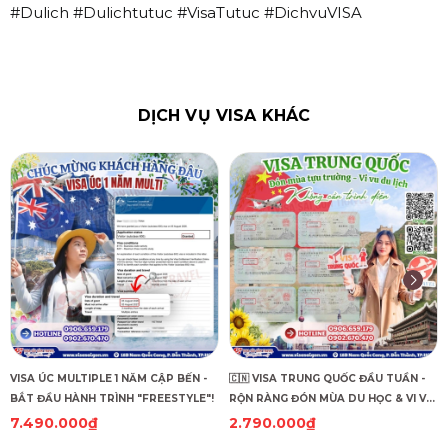
#Dulich #Dulichtutuc #VisaTutuc #DichvuVISA
DỊCH VỤ VISA KHÁC
VISA ÚC MULTIPLE 1 NĂM CẬP BẾN -
🇨🇳 VISA TRUNG QUỐC ĐẦU TUẦN -
BẮT ĐẦU HÀNH TRÌNH "FREESTYLE"!
RỘN RÀNG ĐÓN MÙA DU HỌC & VI VU
DU LỊCH! 🇨🇳
7.490.000₫
2.790.000₫