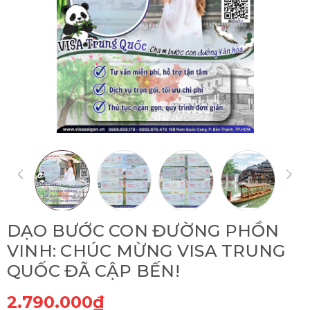
DẠO BƯỚC CON ĐƯỜNG PHỒN
VINH: CHÚC MỪNG VISA TRUNG
QUỐC ĐÃ CẬP BẾN!
2.790.000₫