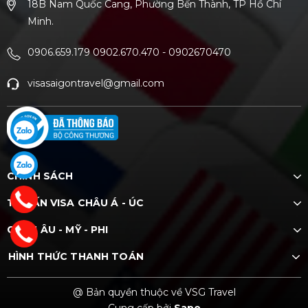
18B Nam Quốc Cang, Phường Bến Thành, TP Hồ Chí
Minh.
0906.659.179 0902.670.470
-
0902670470
visasaigontravel@gmail.com
CHÍNH SÁCH
TƯ VẤN VISA CHÂU Á - ÚC
CHÂU ÂU - MỸ - PHI
HÌNH THỨC THANH TOÁN
@ Bản quyền thuộc về VSG Travel