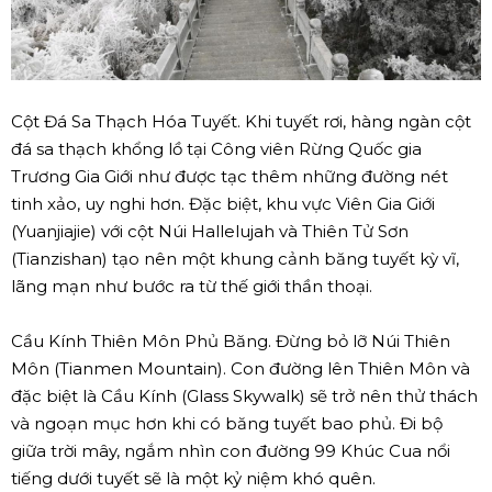
Cột Đá Sa Thạch Hóa Tuyết. Khi tuyết rơi, hàng ngàn cột
đá sa thạch khổng lồ tại Công viên Rừng Quốc gia
Trương Gia Giới như được tạc thêm những đường nét
tinh xảo, uy nghi hơn. Đặc biệt, khu vực Viên Gia Giới
(Yuanjiajie) với cột Núi Hallelujah và Thiên Tử Sơn
(Tianzishan) tạo nên một khung cảnh băng tuyết kỳ vĩ,
lãng mạn như bước ra từ thế giới thần thoại.
Cầu Kính Thiên Môn Phủ Băng. Đừng bỏ lỡ Núi Thiên
Môn (Tianmen Mountain). Con đường lên Thiên Môn và
đặc biệt là Cầu Kính (Glass Skywalk) sẽ trở nên thử thách
và ngoạn mục hơn khi có băng tuyết bao phủ. Đi bộ
giữa trời mây, ngắm nhìn con đường 99 Khúc Cua nổi
tiếng dưới tuyết sẽ là một kỷ niệm khó quên.