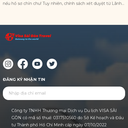
nếu hồ sơ chỉn chu! Tuy nhiên, chính sách xét duyệt từ Lãnh...
h
ĐĂNG KÝ NHẬN TIN
GỬI
Công ty TNHH Thương mại Dịch vụ Du lịch VISA SÀI
GÒN có mã số thuế: 0317510560 do Sở Kế hoạch và Đầu
tư Thành phố Hồ Chí Minh cấp ngày 07/10/2022