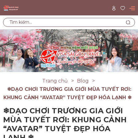
Trang chủ
Blog
❄DẠO CHƠI TRƯƠNG GIA GIỚI MÙA TUYẾT RƠI:
KHUNG CẢNH “AVATAR” TUYỆT ĐẸP HÓA LẠNH ❄
❄DẠO CHƠI TRƯƠNG GIA GIỚI
MÙA TUYẾT RƠI: KHUNG CẢNH
“AVATAR” TUYỆT ĐẸP HÓA
LẠNH ❄