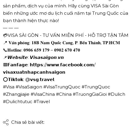
sản phẩm, dịch vụ của mình. Hãy cùng VISA Sài Gòn
biến những ước mơ du lịch cuối năm tại Trung Quốc của
bạn thành hiện thực nào!
— — —
💳VISA SÀI GÒN - TƯ VẤN MIỄN PHÍ - HỖ TRỢ TẬN TÂM
📍 𝐕𝐚̆𝐧 𝐩𝐡𝐨̀𝐧𝐠: 𝟏𝟖𝐁 𝐍𝐚𝐦 𝐐𝐮𝐨̂́𝐜 𝐂𝐚𝐧𝐠, 𝐏. 𝐁𝐞̂́𝐧 𝐓𝐡𝐚̀𝐧𝐡, 𝐓𝐏.𝐇𝐂𝐌
📞𝐇𝐨𝐭𝐥𝐢𝐧𝐞: 𝟎𝟗𝟎𝟔 𝟔𝟓𝟗 𝟏𝟕𝟗 – 𝟎𝟗𝟎𝟐 𝟔𝟕𝟎 𝟒𝟕𝟎
📌𝙒𝙚𝙗𝙨𝙞𝙩𝙚: 𝙑𝙞𝙨𝙖𝙨𝙖𝙞𝙜𝙤𝙣.𝙫𝙣
🟦𝗙𝗮𝗻𝗳𝗮𝗴𝗲: 𝗵𝘁𝘁𝗽𝘀://𝘄𝘄𝘄.𝗳𝗮𝗰𝗲𝗯𝗼𝗼𝗸.𝗰𝗼𝗺/
𝘃𝗶𝘀𝗮𝘅𝘂𝗮𝘁𝗻𝗵𝗮𝗽𝗰𝗮𝗻𝗵𝘀𝗮𝗶𝗴𝗼𝗻
⭕𝗧𝗶𝗸𝘁𝗼𝗸: @𝘃𝘀𝗴.𝘁𝗿𝗮𝘃𝗲𝗹
#Visa #VisaSaigon #VisaTrungQuoc #TrungQuoc
#Zhangjiajie #VisaChina #China #TruongGiaGioi #Dulich
#Dulichtutuc #Travel
Chia sẻ bài viết: