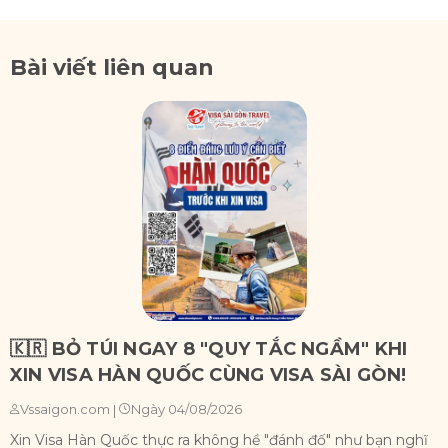
Bài viết liên quan
🇰🇷 BỎ TÚI NGAY 8 "QUY TẮC NGẦM" KHI
XIN VISA HÀN QUỐC CÙNG VISA SÀI GÒN!
Ngày 04/08/2026
Vssaigon.com
|
Xin Visa Hàn Quốc thực ra không hề "đánh đố" như bạn nghĩ
X