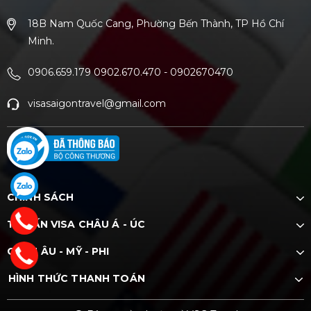
18B Nam Quốc Cang, Phường Bến Thành, TP Hồ Chí
Minh.
0906.659.179 0902.670.470
-
0902670470
visasaigontravel@gmail.com
CHÍNH SÁCH
TƯ VẤN VISA CHÂU Á - ÚC
CHÂU ÂU - MỸ - PHI
HÌNH THỨC THANH TOÁN