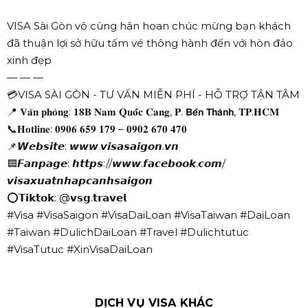
VISA Sài Gòn vô cùng hân hoan chúc mừng bạn khách
đã thuận lợi sở hữu tấm vé thông hành đến với hòn đảo
xinh đẹp
— — —
💳
VISA SÀI GÒN - TƯ VẤN MIỄN PHÍ - HỖ TRỢ TẬN TÂM
📍
𝐕𝐚̆𝐧 𝐩𝐡𝐨̀𝐧𝐠: 𝟏𝟖𝐁 𝐍𝐚𝐦 𝐐𝐮𝐨̂́𝐜 𝐂𝐚𝐧𝐠, 𝐏. 𝗕𝗲̂́𝗻 𝗧𝗵𝗮̀𝗻𝗵, 𝐓𝐏.𝐇𝐂𝐌
📞
𝐇𝐨𝐭𝐥𝐢𝐧𝐞: 𝟎𝟗𝟎𝟔 𝟔𝟓𝟗 𝟏𝟕𝟗 – 𝟎𝟗𝟎𝟐 𝟔𝟕𝟎 𝟒𝟕𝟎
📌
𝙒𝙚𝙗𝙨𝙞𝙩𝙚: 𝙬𝙬𝙬.𝙫𝙞𝙨𝙖𝙨𝙖𝙞𝙜𝙤𝙣.𝙫𝙣
🟦
𝙁𝙖𝙣𝙥𝙖𝙜𝙚: 𝙝𝙩𝙩𝙥𝙨://𝙬𝙬𝙬.𝙛𝙖𝙘𝙚𝙗𝙤𝙤𝙠.𝙘𝙤𝙢/
𝙫𝙞𝙨𝙖𝙭𝙪𝙖𝙩𝙣𝙝𝙖𝙥𝙘𝙖𝙣𝙝𝙨𝙖𝙞𝙜𝙤𝙣
⭕
𝗧𝗶𝗸𝘁𝗼𝗸: @𝘃𝘀𝗴.𝘁𝗿𝗮𝘃𝗲𝗹
#Visa
#VisaSaigon
#VisaDaiLoan
#VisaTaiwan
#DaiLoan
#Taiwan
#DulichDaiLoan
#Travel
#Dulichtutuc
#VisaTutuc
#XinVisaDaiLoan
DỊCH VỤ VISA KHÁC