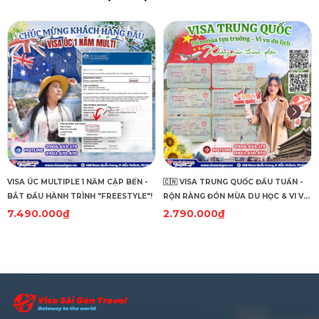
VISA ÚC MULTIPLE 1 NĂM CẬP BẾN -
🇨🇳 VISA TRUNG QUỐC ĐẦU TUẦN -
BẮT ĐẦU HÀNH TRÌNH "FREESTYLE"!
RỘN RÀNG ĐÓN MÙA DU HỌC & VI VU
DU LỊCH! 🇨🇳
7.490.000₫
2.790.000₫