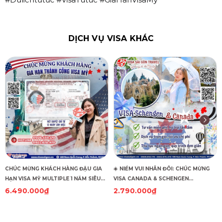
DỊCH VỤ VISA KHÁC
CHÚC MỪNG KHÁCH HÀNG ĐẬU GIA
☀️ NIỀM VUI NHÂN ĐÔI: CHÚC MỪNG
HẠN VISA MỸ MULTIPLE 1 NĂM SIÊU
VISA CANADA & SCHENGEN
TỐC!
HUNGARY CÙNG "CẬP BẾN"! ☀️
6.490.000₫
2.790.000₫