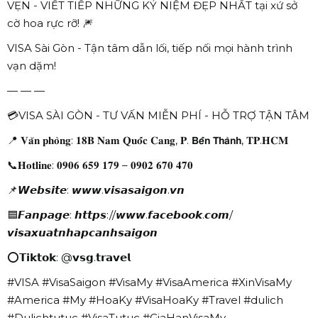
VẸN - VIẾT TIẾP NHỮNG KỶ NIỆM ĐẸP NHẤT tại xứ sở
cờ hoa rực rỡ! 🎆
VISA Sài Gòn - Tận tâm dẫn lối, tiếp nối mọi hành trình
vạn dặm!
— — —
💳VISA SÀI GÒN - TƯ VẤN MIỄN PHÍ - HỖ TRỢ TẬN TÂM
📍 𝐕𝐚̆𝐧 𝐩𝐡𝐨̀𝐧𝐠: 𝟏𝟖𝐁 𝐍𝐚𝐦 𝐐𝐮𝐨̂́𝐜 𝐂𝐚𝐧𝐠, 𝐏. 𝗕𝗲̂́𝗻 𝗧𝗵𝗮̀𝗻𝗵, 𝐓𝐏.𝐇𝐂𝐌
📞𝐇𝐨𝐭𝐥𝐢𝐧𝐞: 𝟎𝟗𝟎𝟔 𝟔𝟓𝟗 𝟏𝟕𝟗 – 𝟎𝟗𝟎𝟐 𝟔𝟕𝟎 𝟒𝟕𝟎
📌𝙒𝙚𝙗𝙨𝙞𝙩𝙚: 𝙬𝙬𝙬.𝙫𝙞𝙨𝙖𝙨𝙖𝙞𝙜𝙤𝙣.𝙫𝙣
🟦𝙁𝙖𝙣𝙥𝙖𝙜𝙚: 𝙝𝙩𝙩𝙥𝙨://𝙬𝙬𝙬.𝙛𝙖𝙘𝙚𝙗𝙤𝙤𝙠.𝙘𝙤𝙢/
𝙫𝙞𝙨𝙖𝙭𝙪𝙖𝙩𝙣𝙝𝙖𝙥𝙘𝙖𝙣𝙝𝙨𝙖𝙞𝙜𝙤𝙣
⭕𝗧𝗶𝗸𝘁𝗼𝗸: @𝘃𝘀𝗴.𝘁𝗿𝗮𝘃𝗲𝗹
#VISA #VisaSaigon #VisaMy #VisaAmerica #XinVisaMy
#America #My #HoaKy #VisaHoaKy #Travel #dulich
#Dulichtutuc #VisaTutuc #GiaHanVisaMy