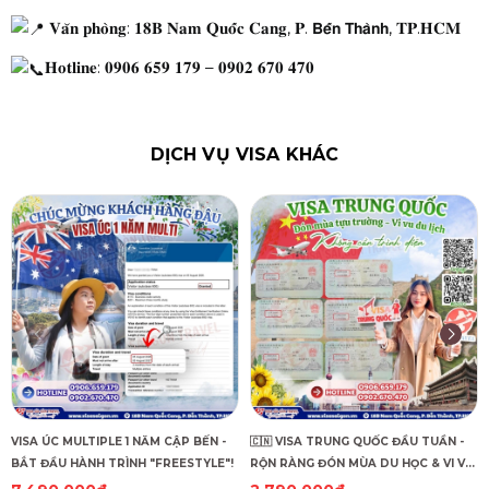
𝐕𝐚̆𝐧 𝐩𝐡𝐨̀𝐧𝐠: 𝟏𝟖𝐁 𝐍𝐚𝐦 𝐐𝐮𝐨̂́𝐜 𝐂𝐚𝐧𝐠, 𝐏. 𝗕𝗲̂́𝗻 𝗧𝗵𝗮̀𝗻𝗵, 𝐓𝐏.𝐇𝐂𝐌
𝐇𝐨𝐭𝐥𝐢𝐧𝐞: 𝟎𝟗𝟎𝟔 𝟔𝟓𝟗 𝟏𝟕𝟗 – 𝟎𝟗𝟎𝟐 𝟔𝟕𝟎 𝟒𝟕𝟎
DỊCH VỤ VISA KHÁC
VISA ÚC MULTIPLE 1 NĂM CẬP BẾN -
🇨🇳 VISA TRUNG QUỐC ĐẦU TUẦN -
BẮT ĐẦU HÀNH TRÌNH "FREESTYLE"!
RỘN RÀNG ĐÓN MÙA DU HỌC & VI VU
DU LỊCH! 🇨🇳