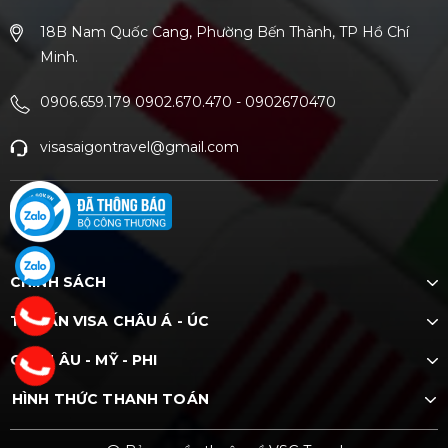
18B Nam Quốc Cang, Phường Bến Thành, TP Hồ Chí
Minh.
0906.659.179 0902.670.470
-
0902670470
visasaigontravel@gmail.com
CHÍNH SÁCH
TƯ VẤN VISA CHÂU Á - ÚC
CHÂU ÂU - MỸ - PHI
HÌNH THỨC THANH TOÁN