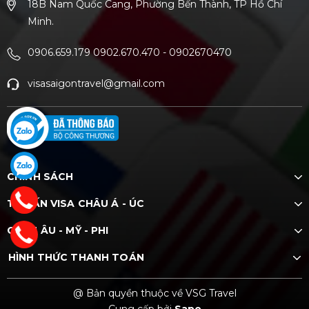
18B Nam Quốc Cang, Phường Bến Thành, TP Hồ Chí
Minh.
0906.659.179 0902.670.470
-
0902670470
visasaigontravel@gmail.com
CHÍNH SÁCH
TƯ VẤN VISA CHÂU Á - ÚC
CHÂU ÂU - MỸ - PHI
HÌNH THỨC THANH TOÁN
@ Bản quyền thuộc về VSG Travel