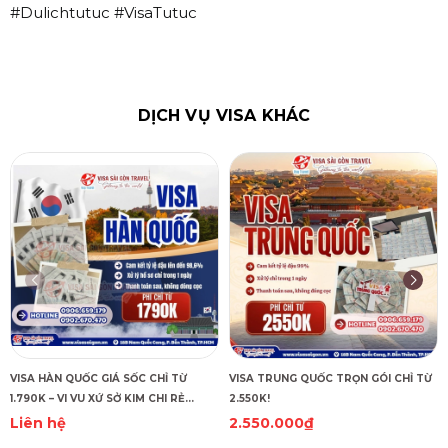
#Dulichtutuc #VisaTutuc
DỊCH VỤ VISA KHÁC
VISA HÀN QUỐC GIÁ SỐC CHỈ TỪ
VISA TRUNG QUỐC TRỌN GÓI CHỈ TỪ
1.790K – VI VU XỨ SỞ KIM CHI RẺ
2.550K!
CHƯA TỪNG THẤY!
Liên hệ
2.550.000₫