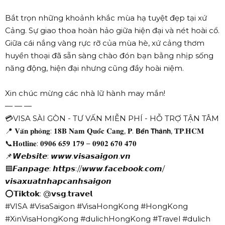
Bắt trọn những khoảnh khắc mùa hạ tuyệt đẹp tại xứ
Cảng. Sự giao thoa hoàn hảo giữa hiện đại và nét hoài cổ.
Giữa cái nắng vàng rực rỡ của mùa hè, xứ cảng thơm
huyền thoại đã sẵn sàng chào đón bạn bằng nhịp sống
năng động, hiện đại nhưng cũng đầy hoài niệm.
Xin chúc mừng các nhà lữ hành may mắn!
— — —
💳VISA SÀI GÒN - TƯ VẤN MIỄN PHÍ - HỖ TRỢ TẬN TÂM
📍 𝐕𝐚̆𝐧 𝐩𝐡𝐨̀𝐧𝐠: 𝟏𝟖𝐁 𝐍𝐚𝐦 𝐐𝐮𝐨̂́𝐜 𝐂𝐚𝐧𝐠, 𝐏. 𝗕𝗲̂́𝗻 𝗧𝗵𝗮̀𝗻𝗵, 𝐓𝐏.𝐇𝐂𝐌
📞𝐇𝐨𝐭𝐥𝐢𝐧𝐞: 𝟎𝟗𝟎𝟔 𝟔𝟓𝟗 𝟏𝟕𝟗 – 𝟎𝟗𝟎𝟐 𝟔𝟕𝟎 𝟒𝟕𝟎
📌𝙒𝙚𝙗𝙨𝙞𝙩𝙚: 𝙬𝙬𝙬.𝙫𝙞𝙨𝙖𝙨𝙖𝙞𝙜𝙤𝙣.𝙫𝙣
🟦𝙁𝙖𝙣𝙥𝙖𝙜𝙚: 𝙝𝙩𝙩𝙥𝙨://𝙬𝙬𝙬.𝙛𝙖𝙘𝙚𝙗𝙤𝙤𝙠.𝙘𝙤𝙢/
𝙫𝙞𝙨𝙖𝙭𝙪𝙖𝙩𝙣𝙝𝙖𝙥𝙘𝙖𝙣𝙝𝙨𝙖𝙞𝙜𝙤𝙣
⭕𝗧𝗶𝗸𝘁𝗼𝗸: @𝘃𝘀𝗴.𝘁𝗿𝗮𝘃𝗲𝗹
#VISA #VisaSaigon #VisaHongKong #HongKong
#XinVisaHongKong #dulichHongKong #Travel #dulich