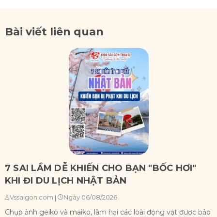
Bài viết liên quan
7 SAI LẦM DỄ KHIẾN CHO BẠN "BỐC HƠI"
KHI ĐI DU LỊCH NHẬT BẢN
Ngày 06/08/2026
Vssaigon.com
|
Chụp ảnh geiko và maiko, làm hại các loài động vật được bảo
X