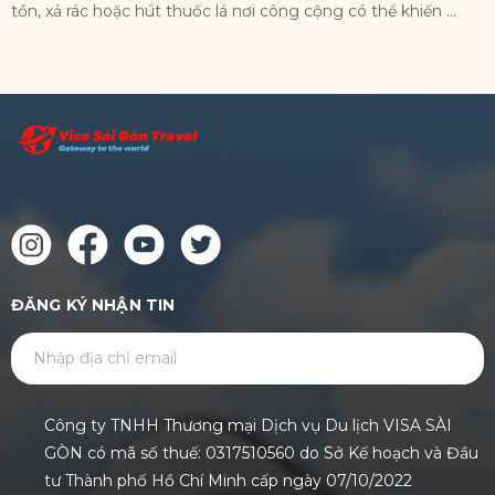
tồn, xả rác hoặc hút thuốc lá nơi công cộng có thể khiến ...
n
ĐĂNG KÝ NHẬN TIN
GỬI
Công ty TNHH Thương mại Dịch vụ Du lịch VISA SÀI
GÒN có mã số thuế: 0317510560 do Sở Kế hoạch và Đầu
tư Thành phố Hồ Chí Minh cấp ngày 07/10/2022