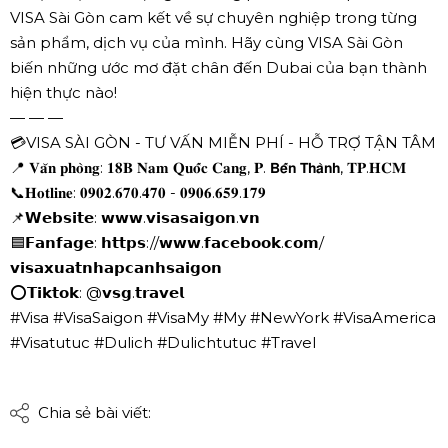
VISA Sài Gòn cam kết về sự chuyên nghiệp trong từng
sản phẩm, dịch vụ của mình. Hãy cùng VISA Sài Gòn
biến những ước mơ đặt chân đến Dubai của bạn thành
hiện thực nào!
— — —
💳VISA SÀI GÒN - TƯ VẤN MIỄN PHÍ - HỖ TRỢ TẬN TÂM
📍 𝐕𝐚̆𝐧 𝐩𝐡𝐨̀𝐧𝐠: 𝟏𝟖𝐁 𝐍𝐚𝐦 𝐐𝐮𝐨̂́𝐜 𝐂𝐚𝐧𝐠, 𝐏. 𝗕𝗲̂́𝗻 𝗧𝗵𝗮̀𝗻𝗵, 𝐓𝐏.𝐇𝐂𝐌
📞𝐇𝐨𝐭𝐥𝐢𝐧𝐞: 𝟎𝟗𝟎𝟐.𝟔𝟕𝟎.𝟒𝟕𝟎 - 𝟎𝟗𝟎𝟔.𝟔𝟓𝟗.𝟏𝟕𝟗
📌𝗪𝗲𝗯𝘀𝗶𝘁𝗲: 𝘄𝘄𝘄.𝘃𝗶𝘀𝗮𝘀𝗮𝗶𝗴𝗼𝗻.𝘃𝗻
🟦𝗙𝗮𝗻𝗳𝗮𝗴𝗲: 𝗵𝘁𝘁𝗽𝘀://𝘄𝘄𝘄.𝗳𝗮𝗰𝗲𝗯𝗼𝗼𝗸.𝗰𝗼𝗺/
𝘃𝗶𝘀𝗮𝘅𝘂𝗮𝘁𝗻𝗵𝗮𝗽𝗰𝗮𝗻𝗵𝘀𝗮𝗶𝗴𝗼𝗻
⭕𝗧𝗶𝗸𝘁𝗼𝗸: @𝘃𝘀𝗴.𝘁𝗿𝗮𝘃𝗲𝗹
#Visa #VisaSaigon #VisaMy #My #NewYork #VisaAmerica
#Visatutuc #Dulich #Dulichtutuc #Travel
Chia sẻ bài viết: