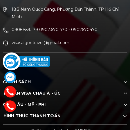
18B Nam Quốc Cang, Phường Bến Thành, TP Hồ Chí
Minh.
0906.659.179 0902.670.470
-
0902670470
visasaigontravel@gmail.com
CHÍNH SÁCH
TƯ VẤN VISA CHÂU Á - ÚC
CHÂU ÂU - MỸ - PHI
HÌNH THỨC THANH TOÁN