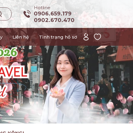
Hotline
0906.659.179
0902.670.470
y
Liên hệ
Tình trạng hồ sơ