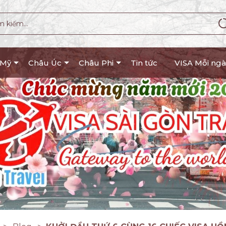
 Mỹ
Châu Úc
Châu Phi
Tin tức
VISA Mỗi ngà