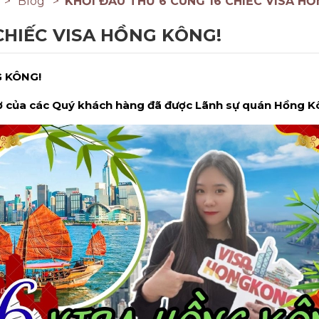
Blog
KHỞI ĐẦU THỨ 6 CÙNG 16 CHIẾC VISA H
CHIẾC VISA HỒNG KÔNG!
G KÔNG!
sơ của các Quý khách hàng đã được Lãnh sự quán Hồng Kô