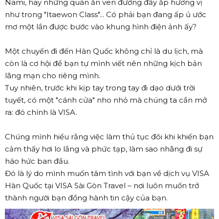
Nami, hay những quán ăn ven đường đầy ắp hương vị
như trong "Itaewon Class"... Có phải bạn đang ấp ủ ước
mơ một lần được bước vào khung hình điện ảnh ấy?
Một chuyến đi đến Hàn Quốc không chỉ là du lịch, mà
còn là cơ hội để bạn tự mình viết nên những kịch bản
lãng mạn cho riêng mình.
Tuy nhiên, trước khi kịp tay trong tay đi dạo dưới trời
tuyết, có một "cánh cửa" nho nhỏ mà chúng ta cần mở
ra: đó chính là VISA.
Chúng mình hiểu rằng việc làm thủ tục đôi khi khiến bạn
cảm thấy hơi lo lắng và phức tạp, làm sao nhãng đi sự
háo hức ban đầu.
Đó là lý do mình muốn tâm tình với bạn về dịch vụ VISA
Hàn Quốc tại VISA Sài Gòn Travel – nơi luôn muốn trở
thành người bạn đồng hành tin cậy của bạn.