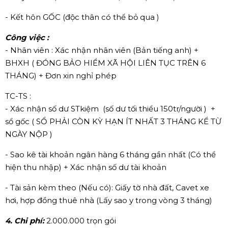
- Kết hôn GỐC (độc thân có thể bỏ qua )
Công việc :
- Nhân viên : Xác nhận nhân viên (Bản tiếng anh) +
BHXH ( ĐÓNG BẢO HIỂM XÃ HỘI LIÊN TỤC TRÊN 6
THÁNG) + Đơn xin nghỉ phép
TC-TS :
- Xác nhận số dư STkiệm (số dư tối thiểu 150tr/người ) +
sổ gốc ( SỔ PHẢI CÒN KỲ HẠN ÍT NHẤT 3 THÁNG KỂ TỪ
NGÀY NỘP )
- Sao kê tài khoản ngân hàng 6 tháng gần nhất (Có thể
hiện thu nhập) + Xác nhận số dư tài khoản
- Tài sản kèm theo (Nếu có): Giấy tờ nhà đất, Cavet xe
hơi, hợp đồng thuê nhà (Lấy sao y trong vòng 3 tháng)
4. Chi phí:
2.000.000 trọn gói