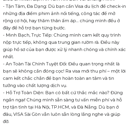
- Tận Tâm, Đa Dạng: Dù bạn cần Visa du lịch để check-in
những địa điểm phim ảnh nổi tiếng, công tác để mở
rộng cơ hội, hay thăm thân ấm áp... chúng mình đều ở
đây để hỗ trợ bạn từng bước.
- Minh Bạch, Trực Tiếp: Chúng mình cam kết quy trình
nộp trực tiếp, không qua trung gian rườm rà. Điều này
giúp hồ sơ của bạn được xử lý nhanh chóng và chính xác
nhất.
- An Toàn Tài Chính Tuyệt Đối: Điều quan trọng nhất là
bạn sẽ không cần đóng cọc! Ra visa mới thu phí – một lời
cam kết chắc chắn để bạn hoàn toàn an tâm và tin
tưởng vào chất lượng dịch vụ.
- Hỗ Trợ Toàn Diện: Bạn có bất cứ thắc mắc nào? Đừng
ngần ngại! Chúng mình sẵn sàng tư vấn miễn phí và hỗ
trợ tận tình tại Hà Nội, TP.HCM, và Đà Nẵng. Dù bạn ở
đâu, VISA Sài Gòn vẫn luôn sẵn lòng lắng nghe và giúp
đỡ.