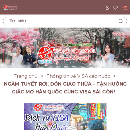
Trang chủ
Thông tin về VISA các nước
NGẮM TUYẾT RƠI, ĐÓN GIAO THỪA - TẬN HƯỞNG
GIẤC MƠ HÀN QUỐC CÙNG VISA SÀI GÒN!