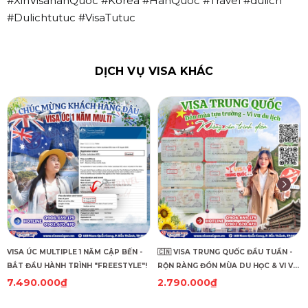
#XinVisahanQuoc #Korea #HanQuoc #Travel #dulich
#Dulichtutuc #VisaTutuc
DỊCH VỤ VISA KHÁC
VISA ÚC MULTIPLE 1 NĂM CẬP BẾN -
🇨🇳 VISA TRUNG QUỐC ĐẦU TUẦN -
BẮT ĐẦU HÀNH TRÌNH "FREESTYLE"!
RỘN RÀNG ĐÓN MÙA DU HỌC & VI VU
DU LỊCH! 🇨🇳
7.490.000₫
2.790.000₫