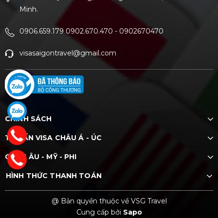
Minh.
0906.659.179 0902.670.470
-
0902670470
visasaigontravel@gmail.com
CHÍNH SÁCH
TƯ VẤN VISA CHÂU Á - ÚC
CHÂU ÂU - MỸ - PHI
HÌNH THỨC THANH TOÁN
@ Bản quyền thuộc về VSG Travel
Cung cấp bởi
Sapo