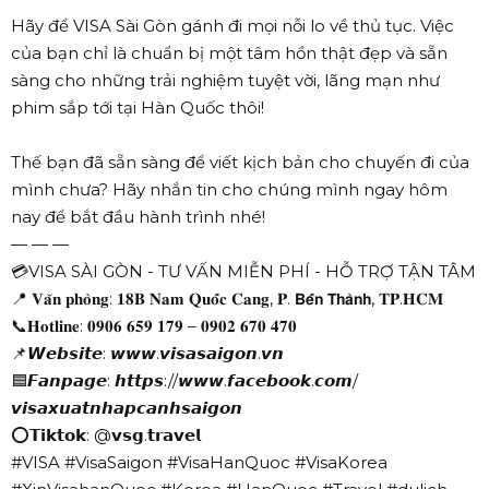
Hãy để VISA Sài Gòn gánh đi mọi nỗi lo về thủ tục. Việc
của bạn chỉ là chuẩn bị một tâm hồn thật đẹp và sẵn
sàng cho những trải nghiệm tuyệt vời, lãng mạn như
phim sắp tới tại Hàn Quốc thôi!
Thế bạn đã sẵn sàng để viết kịch bản cho chuyến đi của
mình chưa? Hãy nhắn tin cho chúng mình ngay hôm
nay để bắt đầu hành trình nhé!
— — —
💳VISA SÀI GÒN - TƯ VẤN MIỄN PHÍ - HỖ TRỢ TẬN TÂM
📍 𝐕𝐚̆𝐧 𝐩𝐡𝐨̀𝐧𝐠: 𝟏𝟖𝐁 𝐍𝐚𝐦 𝐐𝐮𝐨̂́𝐜 𝐂𝐚𝐧𝐠, 𝐏. 𝗕𝗲̂́𝗻 𝗧𝗵𝗮̀𝗻𝗵, 𝐓𝐏.𝐇𝐂𝐌
📞𝐇𝐨𝐭𝐥𝐢𝐧𝐞: 𝟎𝟗𝟎𝟔 𝟔𝟓𝟗 𝟏𝟕𝟗 – 𝟎𝟗𝟎𝟐 𝟔𝟕𝟎 𝟒𝟕𝟎
📌𝙒𝙚𝙗𝙨𝙞𝙩𝙚: 𝙬𝙬𝙬.𝙫𝙞𝙨𝙖𝙨𝙖𝙞𝙜𝙤𝙣.𝙫𝙣
🟦𝙁𝙖𝙣𝙥𝙖𝙜𝙚: 𝙝𝙩𝙩𝙥𝙨://𝙬𝙬𝙬.𝙛𝙖𝙘𝙚𝙗𝙤𝙤𝙠.𝙘𝙤𝙢/
𝙫𝙞𝙨𝙖𝙭𝙪𝙖𝙩𝙣𝙝𝙖𝙥𝙘𝙖𝙣𝙝𝙨𝙖𝙞𝙜𝙤𝙣
⭕𝗧𝗶𝗸𝘁𝗼𝗸: @𝘃𝘀𝗴.𝘁𝗿𝗮𝘃𝗲𝗹
#VISA #VisaSaigon #VisaHanQuoc #VisaKorea