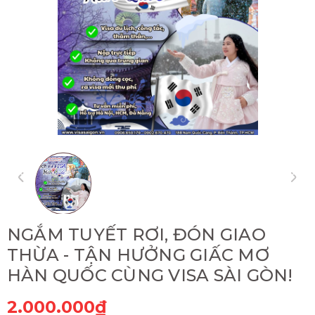
NGẮM TUYẾT RƠI, ĐÓN GIAO
THỪA - TẬN HƯỞNG GIẤC MƠ
HÀN QUỐC CÙNG VISA SÀI GÒN!
2.000.000₫