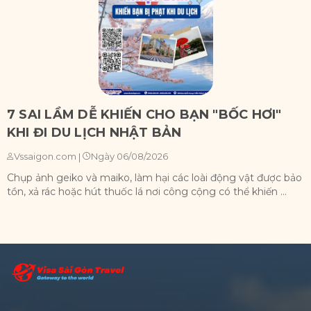
7 SAI LẦM DỄ KHIẾN CHO BẠN "BỐC HƠI"
KHI ĐI DU LỊCH NHẬT BẢN
Ngày 06/08/2026
Vssaigon.com
|
Chụp ảnh geiko và maiko, làm hại các loài động vật được bảo
X
tồn, xả rác hoặc hút thuốc lá nơi công cộng có thể khiến ...
n