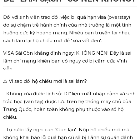
Đối với sinh viên trao đổi, việc bị quá hạn visa (overstay)
do sự chậm trễ hành chính của nhà trường là một tình
huống cực kỳ hoang mang. Nhiều bạn truyền tai nhau
cách làm lại hộ chiếu mới để "xóa vết đen".
VISA Sài Gòn khẳng định ngay: KHÔNG NÊN! Đây là sai
lầm chí mạng khiến bạn có nguy cơ bị cấm cửa vĩnh
viễn.
⚠️ Vì sao đổi hộ chiếu mới là sai lầm?
- Không xóa được lịch sử: Dữ liệu xuất nhập cảnh và sinh
trắc học (vân tay) được lưu trên hệ thống máy chủ của
Trung Quốc, hoàn toàn không phụ thuộc vào số hộ
chiếu.
- Tự rước lấy nghi can "Gian lận": Nộp hộ chiếu mới mà
không khai báo lỗi quá hạn cũ sẽ bị Lãnh sự quán đánh