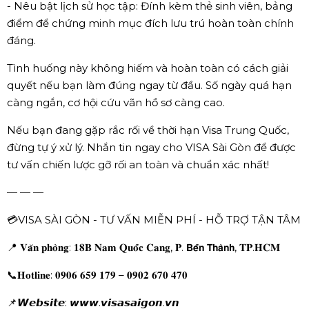
- Nêu bật lịch sử học tập: Đính kèm thẻ sinh viên, bảng
điểm để chứng minh mục đích lưu trú hoàn toàn chính
đáng.
Tình huống này không hiếm và hoàn toàn có cách giải
quyết nếu bạn làm đúng ngay từ đầu. Số ngày quá hạn
càng ngắn, cơ hội cứu vãn hồ sơ càng cao.
Nếu bạn đang gặp rắc rối về thời hạn Visa Trung Quốc,
đừng tự ý xử lý. Nhắn tin ngay cho VISA Sài Gòn để được
tư vấn chiến lược gỡ rối an toàn và chuẩn xác nhất!
— — —
💳VISA SÀI GÒN - TƯ VẤN MIỄN PHÍ - HỖ TRỢ TẬN TÂM
📍 𝐕𝐚̆𝐧 𝐩𝐡𝐨̀𝐧𝐠: 𝟏𝟖𝐁 𝐍𝐚𝐦 𝐐𝐮𝐨̂́𝐜 𝐂𝐚𝐧𝐠, 𝐏. 𝗕𝗲̂́𝗻 𝗧𝗵𝗮̀𝗻𝗵, 𝐓𝐏.𝐇𝐂𝐌
📞𝐇𝐨𝐭𝐥𝐢𝐧𝐞: 𝟎𝟗𝟎𝟔 𝟔𝟓𝟗 𝟏𝟕𝟗 – 𝟎𝟗𝟎𝟐 𝟔𝟕𝟎 𝟒𝟕𝟎
📌𝙒𝙚𝙗𝙨𝙞𝙩𝙚: 𝙬𝙬𝙬.𝙫𝙞𝙨𝙖𝙨𝙖𝙞𝙜𝙤𝙣.𝙫𝙣