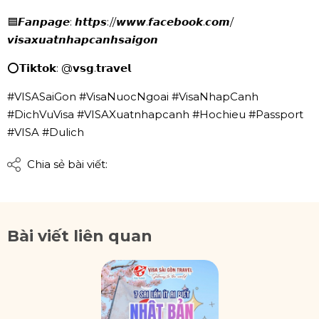
🟦𝙁𝙖𝙣𝙥𝙖𝙜𝙚: 𝙝𝙩𝙩𝙥𝙨://𝙬𝙬𝙬.𝙛𝙖𝙘𝙚𝙗𝙤𝙤𝙠.𝙘𝙤𝙢/
𝙫𝙞𝙨𝙖𝙭𝙪𝙖𝙩𝙣𝙝𝙖𝙥𝙘𝙖𝙣𝙝𝙨𝙖𝙞𝙜𝙤𝙣
⭕𝗧𝗶𝗸𝘁𝗼𝗸: @𝘃𝘀𝗴.𝘁𝗿𝗮𝘃𝗲𝗹
#VISASaiGon #VisaNuocNgoai #VisaNhapCanh
#DichVuVisa #VISAXuatnhapcanh #Hochieu #Passport
#VISA #Dulich
Chia sẻ bài viết:
Bài viết liên quan