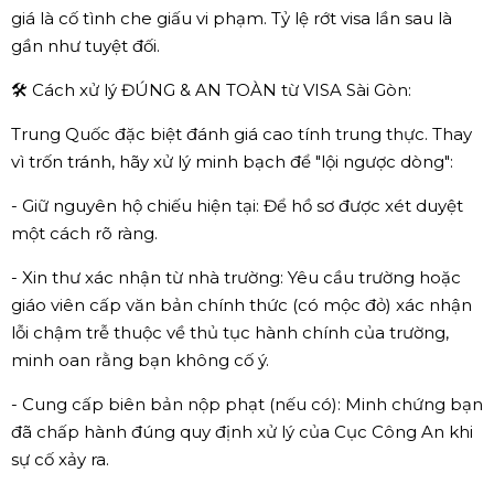
giá là cố tình che giấu vi phạm. Tỷ lệ rớt visa lần sau là
gần như tuyệt đối.
🛠️ Cách xử lý ĐÚNG & AN TOÀN từ VISA Sài Gòn:
Trung Quốc đặc biệt đánh giá cao tính trung thực. Thay
vì trốn tránh, hãy xử lý minh bạch để "lội ngược dòng":
- Giữ nguyên hộ chiếu hiện tại: Để hồ sơ được xét duyệt
một cách rõ ràng.
- Xin thư xác nhận từ nhà trường: Yêu cầu trường hoặc
giáo viên cấp văn bản chính thức (có mộc đỏ) xác nhận
lỗi chậm trễ thuộc về thủ tục hành chính của trường,
minh oan rằng bạn không cố ý.
- Cung cấp biên bản nộp phạt (nếu có): Minh chứng bạn
đã chấp hành đúng quy định xử lý của Cục Công An khi
sự cố xảy ra.