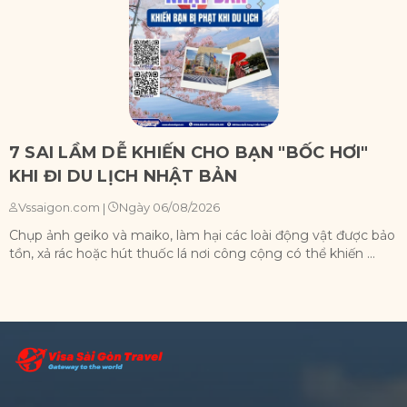
7 SAI LẦM DỄ KHIẾN CHO BẠN "BỐC HƠI"
KHI ĐI DU LỊCH NHẬT BẢN
Ngày 06/08/2026
Vssaigon.com
|
Chụp ảnh geiko và maiko, làm hại các loài động vật được bảo
X
tồn, xả rác hoặc hút thuốc lá nơi công cộng có thể khiến ...
n