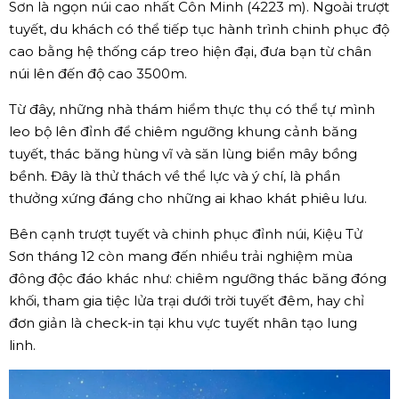
Sơn là ngọn núi cao nhất Côn Minh (4223 m). Ngoài trượt
tuyết, du khách có thể tiếp tục hành trình chinh phục độ
cao bằng hệ thống cáp treo hiện đại, đưa bạn từ chân
núi lên đến độ cao 3500m.
Từ đây, những nhà thám hiểm thực thụ có thể tự mình
leo bộ lên đỉnh để chiêm ngưỡng khung cảnh băng
tuyết, thác băng hùng vĩ và săn lùng biển mây bồng
bềnh. Đây là thử thách về thể lực và ý chí, là phần
thưởng xứng đáng cho những ai khao khát phiêu lưu.
Bên cạnh trượt tuyết và chinh phục đỉnh núi, Kiệu Tử
Sơn tháng 12 còn mang đến nhiều trải nghiệm mùa
đông độc đáo khác như: chiêm ngưỡng thác băng đóng
khối, tham gia tiệc lửa trại dưới trời tuyết đêm, hay chỉ
đơn giản là check-in tại khu vực tuyết nhân tạo lung
linh.