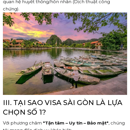
quan hệ huyết thống/hôn nhân (Dịch thuật công
chứng).
III. TẠI SAO VISA SÀI GÒN LÀ LỰA
CHỌN SỐ 1?
Với phương châm
"Tận tâm – Uy tín – Bảo mật"
, chúng