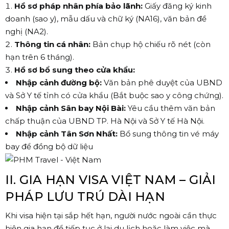
Hồ sơ pháp nhân phía bảo lãnh:
Giấy đăng ký kinh
doanh (sao y), mẫu dấu và chữ ký (NA16), văn bản đề
nghị (NA2).
Thông tin cá nhân:
Bản chụp hộ chiếu rõ nét (còn
hạn trên 6 tháng).
Hồ sơ bổ sung theo cửa khẩu:
Nhập cảnh đường bộ:
Văn bản phê duyệt của UBND
và Sở Y tế tỉnh có cửa khẩu (Bắt buộc sao y công chứng).
Nhập cảnh Sân bay Nội Bài:
Yêu cầu thêm văn bản
chấp thuận của UBND TP. Hà Nội và Sở Y tế Hà Nội.
Nhập cảnh Tân Sơn Nhất:
Bổ sung thông tin vé máy
bay để đồng bộ dữ liệu
II. GIA HẠN VISA VIỆT NAM – GIẢI
PHÁP LƯU TRÚ DÀI HẠN
Khi visa hiện tại sắp hết hạn, người nước ngoài cần thực
hiện gia hạn để tiếp tục ở lại du lịch hoặc làm việc mà