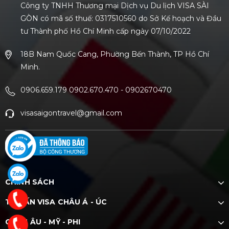
Công ty TNHH Thương mại Dịch vụ Du lịch VISA SÀI
GÒN có mã số thuế: 0317510560 do Sở Kế hoạch và Đầu
tư Thành phố Hồ Chí Minh cấp ngày 07/10/2022
18B Nam Quốc Cang, Phường Bến Thành, TP Hồ Chí
Minh.
0906.659.179 0902.670.470
-
0902670470
visasaigontravel@gmail.com
CHÍNH SÁCH
TƯ VẤN VISA CHÂU Á - ÚC
CHÂU ÂU - MỸ - PHI