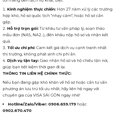
tôi mang đến dịch vụ khác biệt:
Kinh nghiệm thực chiến:
Hơn 27 năm xử lý các trường
hợp khó, hồ sơ quốc tịch "nhạy cảm", hoặc hồ sơ cần
gấp.
Hỗ trợ trọn gói:
Từ khâu tư vấn pháp lý, soạn thảo
mẫu đơn (NA5, NA2...), đến khâu nộp hồ sơ và nhận kết
quả.
Tối ưu chi phí:
Cam kết giá dịch vụ cạnh tranh nhất
thị trường, không phát sinh chi phí ẩn.
Dịch vụ tận tay:
Giao nhận hồ sơ và hộ chiếu tận nơi,
giúp bạn tiết kiệm thời gian đi lại.
THÔNG TIN LIÊN HỆ CHÍNH THỨC:
Nếu bạn đang gặp khó khăn về hồ sơ hoặc cần tư vấn
phương án lưu trú tối ưu nhất, hãy liên hệ ngay với
chuyên gia của VISA SÀI GÒN ngay nhé!
Hotline/Zalo/Viber:
0906.659.179
hoặc
0902.670.470