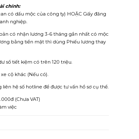
i chính:
can có dấu mộc của công ty) HOẶC Giấy đăng
oanh nghiệp.
khoản có nhận lương 3-6 tháng gần nhất có mộc
ơng bằng tiền mặt thì dùng Phiếu lương thay
ư sổ tiết kiệm có trên 120 triệu.
, xe cộ khác (Nếu có).
 liên hệ số hotline để được tư vấn hồ sơ cụ thể.
0.000đ (Chưa VAT)
làm việc