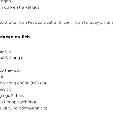
u ngân
an dự kiến trả kết quả
ố thứ tự nhận kết quả, xuất trình biên nhận tại quầy chỉ địn
Macao du lịch.
áy tính)
á 6 tháng ).
ó thay đổi)
n)
sao y công chứng (nếu có)
nếu có)
g người thân:
u đi cùng vợ/chồng)
ếu đi cùng bố/mẹ/anh chị)