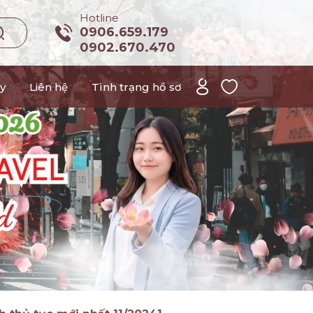
Hotline
0906.659.179
0902.670.470
y
Liên hệ
Tình trạng hồ sơ