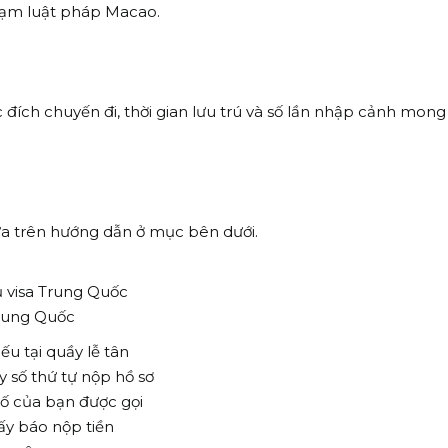
phạm luật pháp Macao.
c đích chuyến đi, thời gian lưu trú và số lần nhập cảnh mo
ựa trên hướng dẫn ở mục bên dưới.
ụ visa Trung Quốc
 Trung Quốc
ếu tại quầy lễ tân
y số thứ tự nộp hồ sơ
 số của bạn được gọi
ấy báo nộp tiền