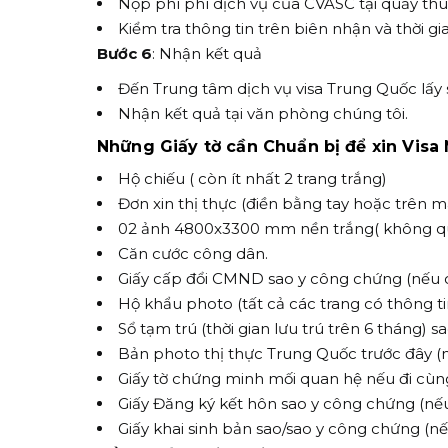
Nộp phí phí dịch vụ của CVASC tại quầy th
Kiểm tra thông tin trên biên nhận và thời gi
Bước 6
: Nhận kết quả
Đến Trung tâm dịch vụ visa Trung Quốc lấy s
Nhận kết quả tại văn phòng chúng tôi.
Những Giấy tờ cần Chuẩn bị để xin Visa 
Hộ chiếu ( còn ít nhất 2 trang trắng)
Đơn xin thị thực (điền bằng tay hoặc trên m
02 ảnh 4800x3300 mm nền trắng( không qu
Căn cước công dân.
Giấy cấp đổi CMND sao y công chứng (nếu c
Hộ khẩu photo (tất cả các trang có thông ti
Sổ tạm trú (thời gian lưu trú trên 6 tháng) 
Bản photo thị thực Trung Quốc trước đây (
Giấy tờ chứng minh mối quan hệ nếu đi cùn
Giấy Đăng ký kết hôn sao y công chứng (nế
Giấy khai sinh bản sao/sao y công chứng (n