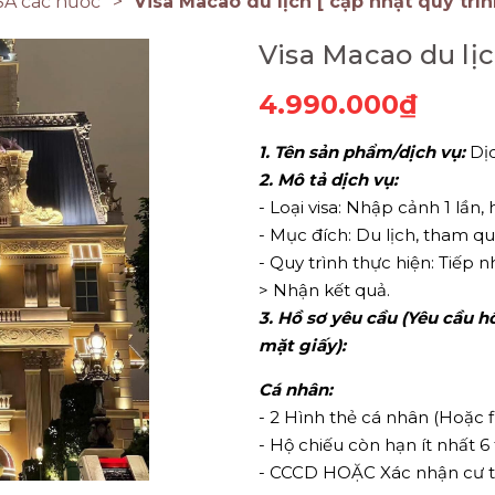
SA các nước
Visa Macao du lịch [ cập nhật quy trìn
Visa Macao du lị
4.990.000₫
1. Tên sản phẩm/dịch vụ:
Dịc
2. Mô tả dịch vụ:
- Loại visa: Nhập cảnh 1 lần, 
- Mục đích: Du lịch, tham qu
- Quy trình thực hiện: Tiếp n
> Nhận kết quả.
3. Hồ sơ yêu cầu (Yêu cầu 
mặt giấy):
Cá nhân:
- 2 Hình thẻ cá nhân (Hoặc fi
- Hộ chiếu còn hạn ít nhất 
- CCCD HOẶC Xác nhận cư 