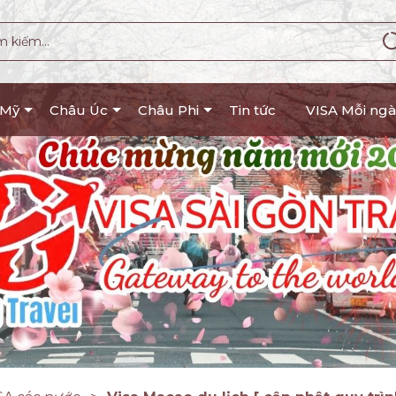
 Mỹ
Châu Úc
Châu Phi
Tin tức
VISA Mỗi ngà