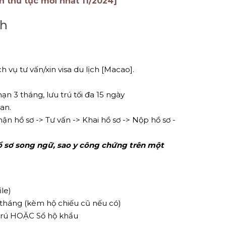
h thủ tục mới nhất 11/2024]
ch
h vụ tư vấn/xin visa du lịch [Macao].
hạn 3 tháng, lưu trú tối đa 15 ngày
an.
hận hồ sơ -> Tư vấn -> Khai hồ sơ -> Nộp hồ sơ -
hồ sơ song ngữ, sao y công chứng trên một
le)
6 tháng (kèm hộ chiếu cũ nếu có)
trú HOẶC Sổ hộ khẩu