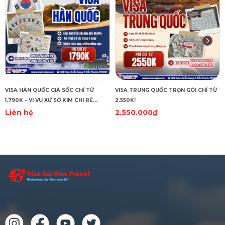
VISA HÀN QUỐC GIÁ SỐC CHỈ TỪ
VISA TRUNG QUỐC TRỌN GÓI CHỈ TỪ
1.790K – VI VU XỨ SỞ KIM CHI RẺ
2.550K!
CHƯA TỪNG THẤY!
Liên hệ
2.550.000₫