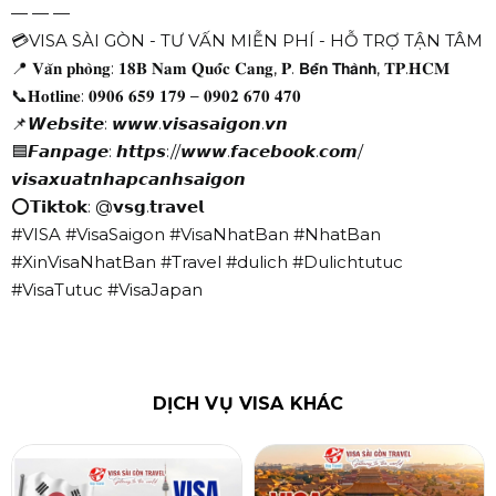
— — —
💳VISA SÀI GÒN - TƯ VẤN MIỄN PHÍ - HỖ TRỢ TẬN TÂM
📍 𝐕𝐚̆𝐧 𝐩𝐡𝐨̀𝐧𝐠: 𝟏𝟖𝐁 𝐍𝐚𝐦 𝐐𝐮𝐨̂́𝐜 𝐂𝐚𝐧𝐠, 𝐏. 𝗕𝗲̂́𝗻 𝗧𝗵𝗮̀𝗻𝗵, 𝐓𝐏.𝐇𝐂𝐌
📞𝐇𝐨𝐭𝐥𝐢𝐧𝐞: 𝟎𝟗𝟎𝟔 𝟔𝟓𝟗 𝟏𝟕𝟗 – 𝟎𝟗𝟎𝟐 𝟔𝟕𝟎 𝟒𝟕𝟎
📌𝙒𝙚𝙗𝙨𝙞𝙩𝙚: 𝙬𝙬𝙬.𝙫𝙞𝙨𝙖𝙨𝙖𝙞𝙜𝙤𝙣.𝙫𝙣
🟦𝙁𝙖𝙣𝙥𝙖𝙜𝙚: 𝙝𝙩𝙩𝙥𝙨://𝙬𝙬𝙬.𝙛𝙖𝙘𝙚𝙗𝙤𝙤𝙠.𝙘𝙤𝙢/
𝙫𝙞𝙨𝙖𝙭𝙪𝙖𝙩𝙣𝙝𝙖𝙥𝙘𝙖𝙣𝙝𝙨𝙖𝙞𝙜𝙤𝙣
⭕𝗧𝗶𝗸𝘁𝗼𝗸: @𝘃𝘀𝗴.𝘁𝗿𝗮𝘃𝗲𝗹
#VISA #VisaSaigon #VisaNhatBan #NhatBan
#XinVisaNhatBan #Travel #dulich #Dulichtutuc
#VisaTutuc #VisaJapan
DỊCH VỤ VISA KHÁC