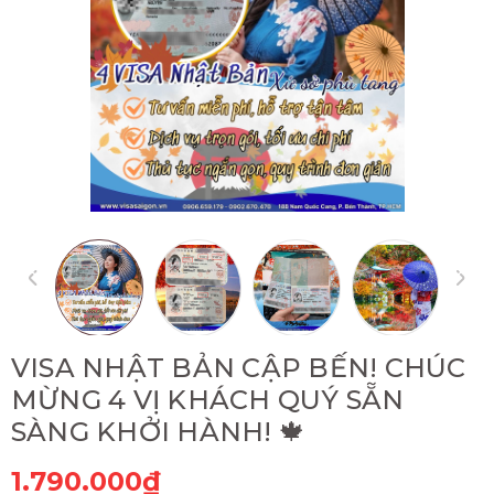
VISA NHẬT BẢN CẬP BẾN! CHÚC
MỪNG 4 VỊ KHÁCH QUÝ SẴN
SÀNG KHỞI HÀNH! 🍁
1.790.000₫