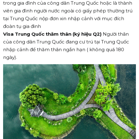
trong gia đình của công dân Trung Quốc hoặc là thành
viên gia đình người nước ngoài có giấy phép thường trú
tại Trung Quốc nộp đơn xin nhập cảnh với mục đích
đoàn tụ gia đinh
Visa Trung Quốc thăm thân (ký hiệu Q2)
Người thân
của công dân Trung Quốc đang cư trú tại Trung Quốc
nhập cảnh để thăm thân ngắn hạn ( không quá 180
ngày).