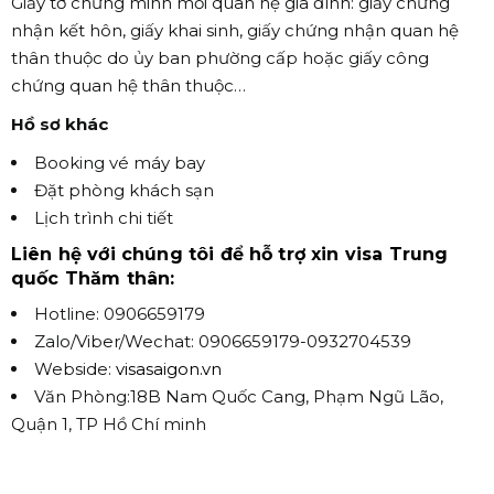
Giấy tờ chứng minh mối quan hệ gia đình: giấy chứng
nhận kết hôn, giấy khai sinh, giấy chứng nhận quan hệ
thân thuộc do ủy ban phường cấp hoặc giấy công
chứng quan hệ thân thuộc…
Hồ sơ khác
Booking vé máy bay
Đặt phòng khách sạn
Lịch trình chi tiết
Liên hệ với chúng tôi để hỗ trợ xin visa Trung
quốc Thăm thân:
Hotline: 0906659179
Zalo/Viber/Wechat: 0906659179-0932704539
Webside:
visasaigon.vn
Văn Phòng:18B Nam Quốc Cang, Phạm Ngũ Lão,
Quận 1, TP Hồ Chí minh