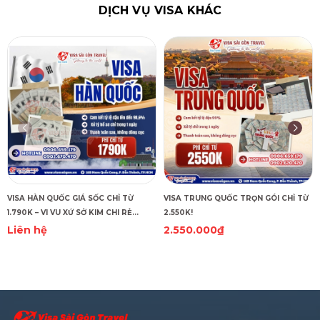
DỊCH VỤ VISA KHÁC
VISA HÀN QUỐC GIÁ SỐC CHỈ TỪ
VISA TRUNG QUỐC TRỌN GÓI CHỈ TỪ
1.790K – VI VU XỨ SỞ KIM CHI RẺ
2.550K!
CHƯA TỪNG THẤY!
Liên hệ
2.550.000₫