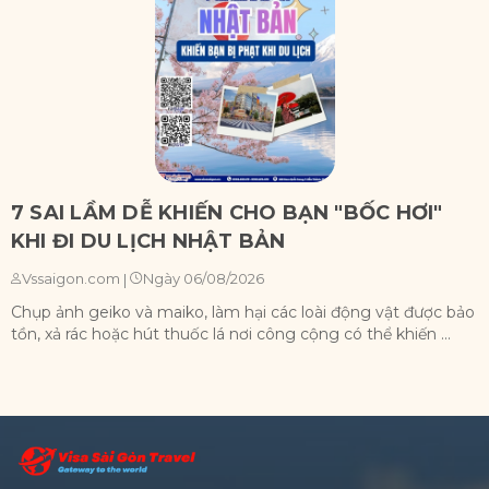
7 SAI LẦM DỄ KHIẾN CHO BẠN "BỐC HƠI"
KHI ĐI DU LỊCH NHẬT BẢN
Ngày 06/08/2026
Vssaigon.com
|
Chụp ảnh geiko và maiko, làm hại các loài động vật được bảo
X
tồn, xả rác hoặc hút thuốc lá nơi công cộng có thể khiến ...
n