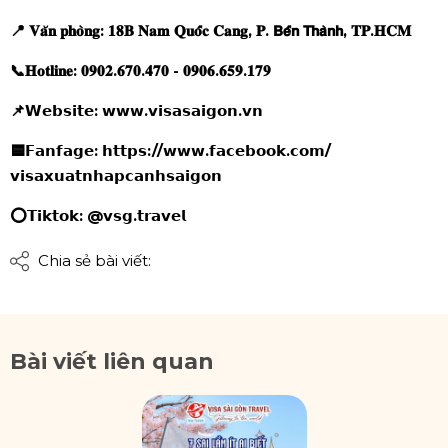
📍 𝐕𝐚̆𝐧 𝐩𝐡𝐨̀𝐧𝐠: 𝟏𝟖𝐁 𝐍𝐚𝐦 𝐐𝐮𝐨̂́𝐜 𝐂𝐚𝐧𝐠, 𝐏. 𝗕𝗲̂́𝗻 𝗧𝗵𝗮̀𝗻𝗵, 𝐓𝐏.𝐇𝐂𝐌
📞𝐇𝐨𝐭𝐥𝐢𝐧𝐞: 𝟎𝟗𝟎𝟐.𝟔𝟕𝟎.𝟒𝟕𝟎 - 𝟎𝟗𝟎𝟔.𝟔𝟓𝟗.𝟏𝟕𝟗
📌𝗪𝗲𝗯𝘀𝗶𝘁𝗲: 𝘄𝘄𝘄.𝘃𝗶𝘀𝗮𝘀𝗮𝗶𝗴𝗼𝗻.𝘃𝗻
🟦𝗙𝗮𝗻𝗳𝗮𝗴𝗲: 𝗵𝘁𝘁𝗽𝘀://𝘄𝘄𝘄.𝗳𝗮𝗰𝗲𝗯𝗼𝗼𝗸.𝗰𝗼𝗺/
𝘃𝗶𝘀𝗮𝘅𝘂𝗮𝘁𝗻𝗵𝗮𝗽𝗰𝗮𝗻𝗵𝘀𝗮𝗶𝗴𝗼𝗻
⭕𝗧𝗶𝗸𝘁𝗼𝗸: @𝘃𝘀𝗴.𝘁𝗿𝗮𝘃𝗲𝗹
Chia sẻ bài viết:
Bài viết liên quan