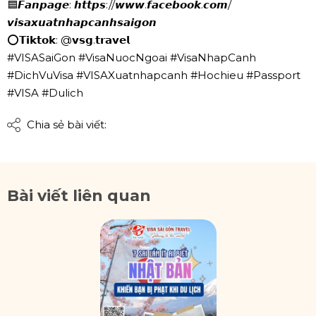
🟦
𝙁𝙖𝙣𝙥𝙖𝙜𝙚: 𝙝𝙩𝙩𝙥𝙨://𝙬𝙬𝙬.𝙛𝙖𝙘𝙚𝙗𝙤𝙤𝙠.𝙘𝙤𝙢/
𝙫𝙞𝙨𝙖𝙭𝙪𝙖𝙩𝙣𝙝𝙖𝙥𝙘𝙖𝙣𝙝𝙨𝙖𝙞𝙜𝙤𝙣
⭕
𝗧𝗶𝗸𝘁𝗼𝗸: @𝘃𝘀𝗴.𝘁𝗿𝗮𝘃𝗲𝗹
#VISASaiGon
#VisaNuocNgoai
#VisaNhapCanh
#DichVuVisa
#VISAXuatnhapcanh
#Hochieu
#Passport
#VISA
#Dulich
Chia sẻ bài viết:
Bài viết liên quan