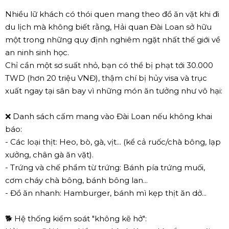
Nhiều lữ khách có thói quen mang theo đồ ăn vặt khi đi
du lịch mà không biết rằng, Hải quan Đài Loan sở hữu
một trong những quy định nghiêm ngặt nhất thế giới về
an ninh sinh học.
Chỉ cần một sơ suất nhỏ, bạn có thể bị phạt tới 30.000
TWD (hơn 20 triệu VNĐ), thậm chí bị hủy visa và trục
xuất ngay tại sân bay vì những món ăn tưởng như vô hại:
❌
Danh sách cấm mang vào Đài Loan nếu không khai
báo:
- Các loại thịt: Heo, bò, gà, vịt... (kể cả ruốc/chà bông, lạp
xưởng, chân gà ăn vặt).
- Trứng và chế phẩm từ trứng: Bánh pía trứng muối,
cơm cháy chà bông, bánh bông lan...
- Đồ ăn nhanh: Hamburger, bánh mì kẹp thịt ăn dở...
🐕
Hệ thống kiểm soát "không kẽ hở":