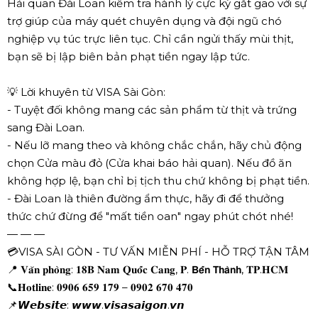
Hải quan Đài Loan kiểm tra hành lý cực kỳ gắt gao với sự
trợ giúp của máy quét chuyên dụng và đội ngũ chó
nghiệp vụ túc trực liên tục. Chỉ cần ngửi thấy mùi thịt,
bạn sẽ bị lập biên bản phạt tiền ngay lập tức.
💡
Lời khuyên từ VISA Sài Gòn:
- Tuyệt đối không mang các sản phẩm từ thịt và trứng
sang Đài Loan.
- Nếu lỡ mang theo và không chắc chắn, hãy chủ động
chọn Cửa màu đỏ (Cửa khai báo hải quan). Nếu đồ ăn
không hợp lệ, bạn chỉ bị tịch thu chứ không bị phạt tiền.
- Đài Loan là thiên đường ẩm thực, hãy đi để thưởng
thức chứ đừng để "mất tiền oan" ngay phút chót nhé!
— — —
💳
VISA SÀI GÒN - TƯ VẤN MIỄN PHÍ - HỖ TRỢ TẬN TÂM
📍
𝐕𝐚̆𝐧 𝐩𝐡𝐨̀𝐧𝐠: 𝟏𝟖𝐁 𝐍𝐚𝐦 𝐐𝐮𝐨̂́𝐜 𝐂𝐚𝐧𝐠, 𝐏. 𝗕𝗲̂́𝗻 𝗧𝗵𝗮̀𝗻𝗵, 𝐓𝐏.𝐇𝐂𝐌
📞
𝐇𝐨𝐭𝐥𝐢𝐧𝐞: 𝟎𝟗𝟎𝟔 𝟔𝟓𝟗 𝟏𝟕𝟗 – 𝟎𝟗𝟎𝟐 𝟔𝟕𝟎 𝟒𝟕𝟎
📌
𝙒𝙚𝙗𝙨𝙞𝙩𝙚: 𝙬𝙬𝙬.𝙫𝙞𝙨𝙖𝙨𝙖𝙞𝙜𝙤𝙣.𝙫𝙣