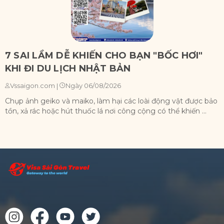
7 SAI LẦM DỄ KHIẾN CHO BẠN "BỐC HƠI"
KHI ĐI DU LỊCH NHẬT BẢN
Ngày 06/08/2026
Vssaigon.com
|
Chụp ảnh geiko và maiko, làm hại các loài động vật được bảo
X
tồn, xả rác hoặc hút thuốc lá nơi công cộng có thể khiến ...
n