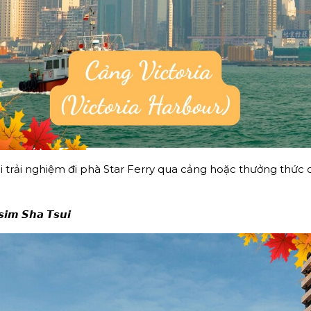
 trải nghiệm đi phà Star Ferry qua cảng hoặc thưởng thức 
𝙞𝙢 𝙎𝙝𝙖 𝙏𝙨𝙪𝙞