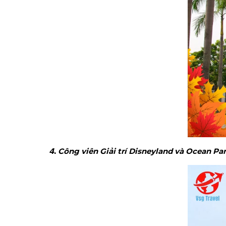
𝟰. Công viên Giải trí Disneyland và Ocean Pa