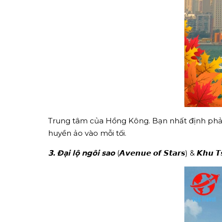
Trung tâm của Hồng Kông. Bạn nhất định phải
huyền ảo vào mỗi tối.
𝟯. Đại lộ ngôi sao
(𝘼𝙫𝙚𝙣𝙪𝙚 𝙤𝙛 𝙎𝙩𝙖𝙧𝙨) & 𝙆𝙝𝙪 𝙏