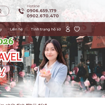
Hotline
0906.659.179
0902.670.470
y
Liên hệ
Tình trạng hồ sơ