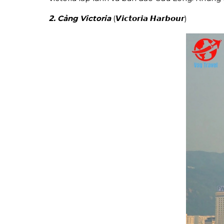
𝟮. Cảng Victoria
(𝙑𝙞𝙘𝙩𝙤𝙧𝙞𝙖 𝙃𝙖𝙧𝙗𝙤𝙪𝙧)