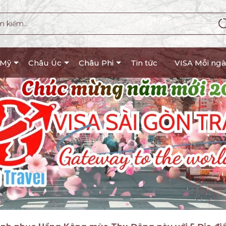
 Mỹ
Châu Úc
Châu Phi
Tin tức
VISA Mỗi ngà