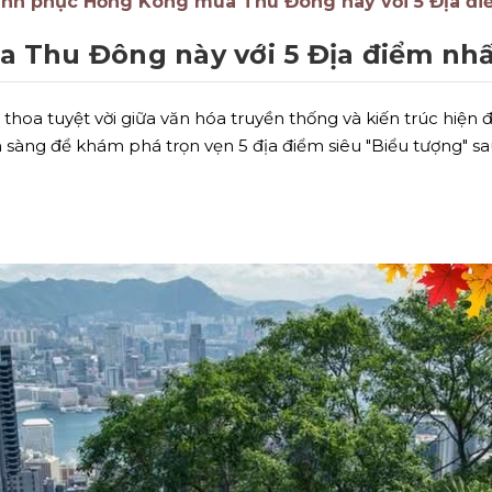
inh phục Hồng Kông mùa Thu Đông này với 5 Địa điể
Thu Đông này với 5 Địa điểm nhất
hoa tuyệt vời giữa văn hóa truyền thống và kiến trúc hiện 
 sàng để khám phá trọn vẹn 5 địa điểm siêu "Biểu tượng" sa