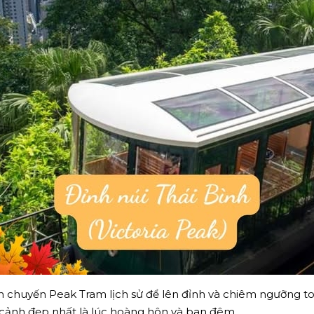
 chuyến Peak Tram lịch sử để lên đỉnh và chiêm ngưỡng to
 cảnh đẹp nhất là lúc hoàng hôn và ban đêm.