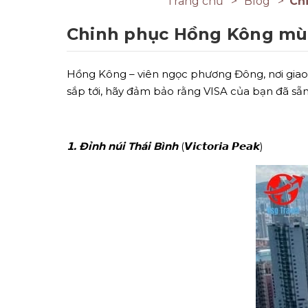
Trang chủ
Blog
Ch
Chinh phục Hồng Kông mùa 
Hồng Kông – viên ngọc phương Đông, nơi giao t
sắp tới, hãy đảm bảo rằng VISA của bạn đã sẵn
𝟭. Đỉnh núi Thái Bình
(𝙑𝙞𝙘𝙩𝙤𝙧𝙞𝙖 𝙋𝙚𝙖𝙠)