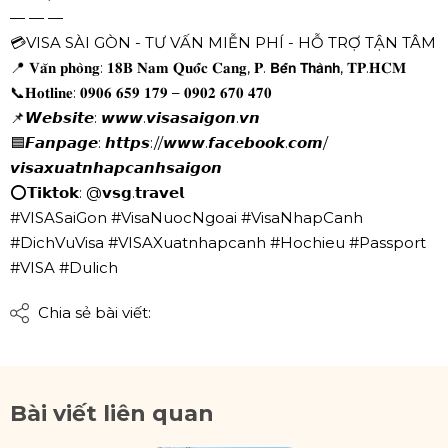
— — —
💳
VISA SÀI GÒN - TƯ VẤN MIỄN PHÍ - HỖ TRỢ TẬN TÂM
📍
𝐕𝐚̆𝐧 𝐩𝐡𝐨̀𝐧𝐠: 𝟏𝟖𝐁 𝐍𝐚𝐦 𝐐𝐮𝐨̂́𝐜 𝐂𝐚𝐧𝐠, 𝐏. 𝗕𝗲̂́𝗻 𝗧𝗵𝗮̀𝗻𝗵, 𝐓𝐏.𝐇𝐂𝐌
📞
𝐇𝐨𝐭𝐥𝐢𝐧𝐞: 𝟎𝟗𝟎𝟔 𝟔𝟓𝟗 𝟏𝟕𝟗 – 𝟎𝟗𝟎𝟐 𝟔𝟕𝟎 𝟒𝟕𝟎
📌
𝙒𝙚𝙗𝙨𝙞𝙩𝙚: 𝙬𝙬𝙬.𝙫𝙞𝙨𝙖𝙨𝙖𝙞𝙜𝙤𝙣.𝙫𝙣
🟦
𝙁𝙖𝙣𝙥𝙖𝙜𝙚: 𝙝𝙩𝙩𝙥𝙨://𝙬𝙬𝙬.𝙛𝙖𝙘𝙚𝙗𝙤𝙤𝙠.𝙘𝙤𝙢/
𝙫𝙞𝙨𝙖𝙭𝙪𝙖𝙩𝙣𝙝𝙖𝙥𝙘𝙖𝙣𝙝𝙨𝙖𝙞𝙜𝙤𝙣
⭕
𝗧𝗶𝗸𝘁𝗼𝗸: @𝘃𝘀𝗴.𝘁𝗿𝗮𝘃𝗲𝗹
#VISASaiGon
#VisaNuocNgoai
#VisaNhapCanh
#DichVuVisa
#VISAXuatnhapcanh
#Hochieu
#Passport
#VISA
#Dulich
Chia sẻ bài viết:
Bài viết liên quan