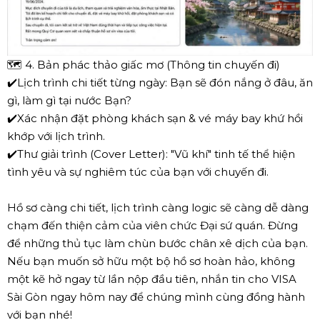
🗺️
4. Bản phác thảo giấc mơ (Thông tin chuyến đi)
✔️
Lịch trình chi tiết từng ngày: Bạn sẽ đón nắng ở đâu, ăn
gì, làm gì tại nước Bạn?
✔️
Xác nhận đặt phòng khách sạn & vé máy bay khứ hồi
khớp với lịch trình.
✔️
Thư giải trình (Cover Letter): "Vũ khí" tinh tế thể hiện
tình yêu và sự nghiêm túc của bạn với chuyến đi.
Hồ sơ càng chi tiết, lịch trình càng logic sẽ càng dễ dàng
chạm đến thiện cảm của viên chức Đại sứ quán. Đừng
để những thủ tục làm chùn bước chân xê dịch của bạn.
Nếu bạn muốn sở hữu một bộ hồ sơ hoàn hảo, không
một kẽ hở ngay từ lần nộp đầu tiên, nhắn tin cho VISA
Sài Gòn ngay hôm nay để chúng mình cùng đồng hành
với bạn nhé!