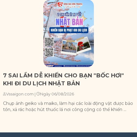
7 SAI LẦM DỄ KHIẾN CHO BẠN "BỐC HƠI"
KHI ĐI DU LỊCH NHẬT BẢN
Ngày 06/08/2026
Vssaigon.com
|
Chụp ảnh geiko và maiko, làm hại các loài động vật được bảo
X
tồn, xả rác hoặc hút thuốc lá nơi công cộng có thể khiến ...
n