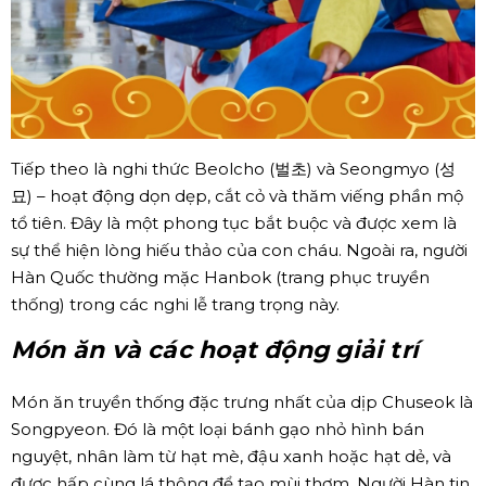
Tiếp theo là nghi thức Beolcho (벌초) và Seongmyo (성
묘) – hoạt động dọn dẹp, cắt cỏ và thăm viếng phần mộ
tổ tiên. Đây là một phong tục bắt buộc và được xem là
sự thể hiện lòng hiếu thảo của con cháu. Ngoài ra, người
Hàn Quốc thường mặc Hanbok (trang phục truyền
thống) trong các nghi lễ trang trọng này.
Món ăn và các hoạt động giải trí
Món ăn truyền thống đặc trưng nhất của dịp Chuseok là
Songpyeon. Đó là một loại bánh gạo nhỏ hình bán
nguyệt, nhân làm từ hạt mè, đậu xanh hoặc hạt dẻ, và
được hấp cùng lá thông để tạo mùi thơm. Người Hàn tin