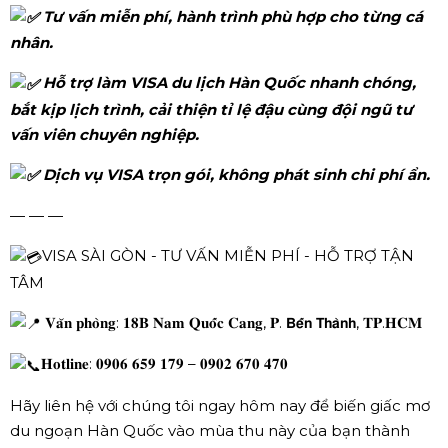
Tư vấn miễn phí, hành trình phù hợp cho từng cá
nhân.
Hỗ trợ làm VISA du lịch Hàn Quốc nhanh chóng,
bắt kịp lịch trình, cải thiện tỉ lệ đậu cùng đội ngũ tư
vấn viên chuyên nghiệp.
Dịch vụ VISA trọn gói, không phát sinh chi phí ẩn.
— — —
VISA SÀI GÒN - TƯ VẤN MIỄN PHÍ - HỖ TRỢ TẬN
TÂM
𝐕𝐚̆𝐧 𝐩𝐡𝐨̀𝐧𝐠: 𝟏𝟖𝐁 𝐍𝐚𝐦 𝐐𝐮𝐨̂́𝐜 𝐂𝐚𝐧𝐠, 𝐏. 𝗕𝗲̂́𝗻 𝗧𝗵𝗮̀𝗻𝗵, 𝐓𝐏.𝐇𝐂𝐌
𝐇𝐨𝐭𝐥𝐢𝐧𝐞: 𝟎𝟗𝟎𝟔 𝟔𝟓𝟗 𝟏𝟕𝟗 – 𝟎𝟗𝟎𝟐 𝟔𝟕𝟎 𝟒𝟕𝟎
Hãy liên hệ với chúng tôi ngay hôm nay để biến giấc mơ
du ngoạn Hàn Quốc vào mùa thu này của bạn thành