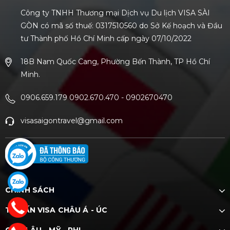
Công ty TNHH Thương mại Dịch vụ Du lịch VISA SÀI
GÒN có mã số thuế: 0317510560 do Sở Kế hoạch và Đầu
tư Thành phố Hồ Chí Minh cấp ngày 07/10/2022
18B Nam Quốc Cang, Phường Bến Thành, TP Hồ Chí
Minh.
0906.659.179 0902.670.470
-
0902670470
visasaigontravel@gmail.com
CHÍNH SÁCH
TƯ VẤN VISA CHÂU Á - ÚC