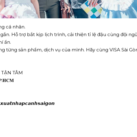
ng cá nhân.
. Hỗ trợ bắt kịp lịch trình, cải thiện tỉ lệ đậu cùng đội ng
í ẩn.
ng từng sản phẩm, dịch vụ của mình. Hãy cùng VISA Sài Gòn
Ợ TẬN TÂM
𝐓𝐏.𝐇𝐂𝐌
𝙭𝙪𝙖𝙩𝙣𝙝𝙖𝙥𝙘𝙖𝙣𝙝𝙨𝙖𝙞𝙜𝙤𝙣