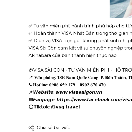
✅ Tư vấn miễn phí, hành trình phù hợp cho từ
✅ Hoàn thành VISA Nhật Bản trong thời gian ngắn
✅ Dịch vụ VISA trọn gói, không phát sinh chi ph
VISA Sài Gòn cam kết về sự chuyên nghiệp tro
Akihabara của bạn thành hiện thực nào!
— — —
💳VISA SÀI GÒN - TƯ VẤN MIỄN PHÍ - HỖ TR
📍 𝐕𝐚̆𝐧 𝐩𝐡𝐨̀𝐧𝐠: 𝟏𝟖𝐁 𝐍𝐚𝐦 𝐐𝐮𝐨̂́𝐜 𝐂𝐚𝐧𝐠, 𝐏. 𝗕𝗲̂́𝗻 𝗧𝗵𝗮̀𝗻𝗵, 
📞𝐇𝐨𝐭𝐥𝐢𝐧𝐞: 𝟎𝟗𝟎𝟔 𝟔𝟓𝟗 𝟏𝟕𝟗 – 𝟎𝟗𝟎𝟐 𝟔𝟕𝟎 𝟒𝟕𝟎
📌𝙒𝙚𝙗𝙨𝙞𝙩𝙚: 𝙬𝙬𝙬.𝙫𝙞𝙨𝙖𝙨𝙖𝙞𝙜𝙤𝙣.𝙫𝙣
🟦𝙁𝙖𝙣𝙥𝙖𝙜𝙚: 𝙝𝙩𝙩𝙥𝙨://𝙬𝙬𝙬.𝙛𝙖𝙘𝙚𝙗𝙤𝙤𝙠.𝙘𝙤𝙢/𝙫𝙞𝙨𝙖
⭕𝗧𝗶𝗸𝘁𝗼𝗸: @𝘃𝘀𝗴.𝘁𝗿𝗮𝘃𝗲𝗹
Chia sẻ bài viết: