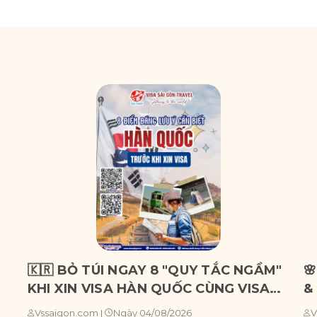
🇰🇷 BỎ TÚI NGAY 8 "QUY TẮC NGẦM"

KHI XIN VISA HÀN QUỐC CÙNG VISA
&
SÀI GÒN!
C
Ngày 04/08/2026
Vssaigon.com
|
V