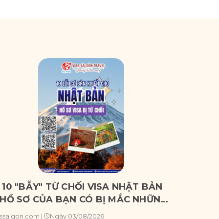
 10 "BẪY" TỪ CHỐI VISA NHẬT BẢN
🇹🇼 ĐI
 HỒ SƠ CỦA BẠN CÓ BỊ MẮC NHỮNG
BẢNG X
ĂN BỆNH NÀY?
NHƯNG 
Ngày 03/08/2026
ssaigon.com
|
Vssaigon