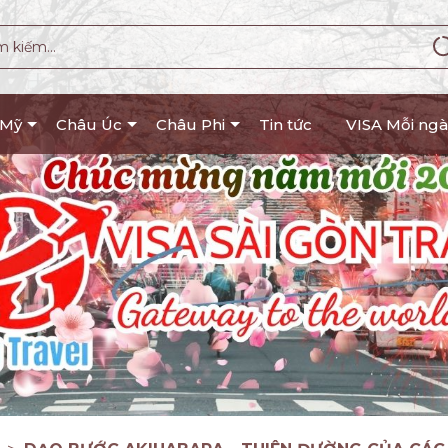
 Mỹ
Châu Úc
Châu Phi
Tin tức
VISA Mỗi ngà