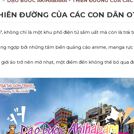
DẠO BƯỚC AKIHABARA - THIÊN ĐƯỜNG CỦA CÁC
THIÊN ĐƯỜNG CỦA CÁC CON DÂN 
a", không chỉ là một khu phố điện tử sầm uất mà còn là tr
oáng ngợp bởi những tấm biển quảng cáo anime, manga rực 
thế giới ảo trở nên mờ nhạt, một điểm đến không thể bỏ qua 