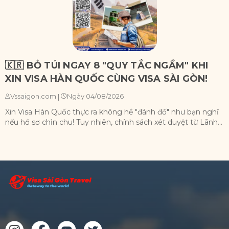
🇰🇷 BỎ TÚI NGAY 8 "QUY TẮC NGẦM" KHI
XIN VISA HÀN QUỐC CÙNG VISA SÀI GÒN!
Ngày 04/08/2026
Vssaigon.com
|
Xin Visa Hàn Quốc thực ra không hề "đánh đố" như bạn nghĩ
X
nếu hồ sơ chỉn chu! Tuy nhiên, chính sách xét duyệt từ Lãnh...
h