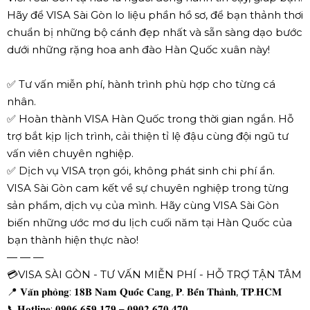
Hãy để VISA Sài Gòn lo liệu phần hồ sơ, để bạn thảnh thơi
chuẩn bị những bộ cánh đẹp nhất và sẵn sàng dạo bước
dưới những rặng hoa anh đào Hàn Quốc xuân này!
✅ Tư vấn miễn phí, hành trình phù hợp cho từng cá
nhân.
✅ Hoàn thành VISA Hàn Quốc trong thời gian ngắn. Hỗ
trợ bắt kịp lịch trình, cải thiện tỉ lệ đậu cùng đội ngũ tư
vấn viên chuyên nghiệp.
✅ Dịch vụ VISA trọn gói, không phát sinh chi phí ẩn.
VISA Sài Gòn cam kết về sự chuyên nghiệp trong từng
sản phẩm, dịch vụ của mình. Hãy cùng VISA Sài Gòn
biến những ước mơ du lịch cuối năm tại Hàn Quốc của
bạn thành hiện thực nào!
— — —
💳VISA SÀI GÒN - TƯ VẤN MIỄN PHÍ - HỖ TRỢ TẬN TÂM
📍 𝐕𝐚̆𝐧 𝐩𝐡𝐨̀𝐧𝐠: 𝟏𝟖𝐁 𝐍𝐚𝐦 𝐐𝐮𝐨̂́𝐜 𝐂𝐚𝐧𝐠, 𝐏. 𝐁𝐞̂́𝐧 𝐓𝐡𝐚̀𝐧𝐡, 𝐓𝐏.𝐇𝐂𝐌
📞𝐇𝐨𝐭𝐥𝐢𝐧𝐞: 𝟎𝟗𝟎𝟔 𝟔𝟓𝟗 𝟏𝟕𝟗 – 𝟎𝟗𝟎𝟐 𝟔𝟕𝟎 𝟒𝟕𝟎