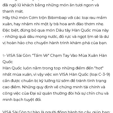
đãi ngộ lữ khách bằng những món ăn tươi ngon và
thanh mát.
Hãy thử món Cơm trộn Bibimbap với các loại rau mầm
xuân, hay nhâm nhi một ly trà hoa anh đào thơm nhẹ.
Đặc biệt, đừng bỏ qua món Dâu tây Hàn Quốc mùa này
- những quả dâu mọng nước, đỏ rực và ngọt lịm sẽ là dư
vị hoàn hảo cho chuyến hành trình khám phá của bạn.
✨ VISA Sài Gòn: "Tấm Vé" Chạm Tay Vào Mùa Xuân Hàn
Quốc
Hàn Quốc luôn nằm trong top những điểm đến "hot"
nhất mùa xuân, vì vậy việc xin VISA Hàn Quốc (loại C-3-9)
cần được chuẩn bị kỹ lưỡng từ sớm để tránh tình trạng
cao điểm. Những quy định về chứng minh tài chính và
công việc của Đại sứ quán thường đòi hỏi sự chỉn chu và
minh bạch tuyệt đối.
VISA Sài Gòn tự hào là người đồng hành tin cậy, giúp bạn: