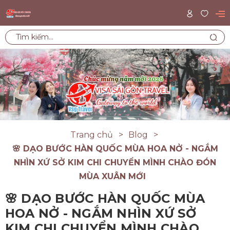
Trang chủ
Blog
🌸 DẠO BƯỚC HÀN QUỐC MÙA HOA NỞ - NGẮM
NHÌN XỨ SỞ KIM CHI CHUYỂN MÌNH CHÀO ĐÓN
MÙA XUÂN MỚI
🌸 DẠO BƯỚC HÀN QUỐC MÙA
HOA NỞ - NGẮM NHÌN XỨ SỞ
KIM CHI CHUYỂN MÌNH CHÀO