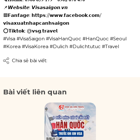
📌𝙒𝙚𝙗𝙨𝙞𝙩𝙚: 𝙑𝙞𝙨𝙖𝙨𝙖𝙞𝙜𝙤𝙣.𝙫𝙣
🟦𝗙𝗮𝗻𝗳𝗮𝗴𝗲: 𝗵𝘁𝘁𝗽𝘀://𝘄𝘄𝘄.𝗳𝗮𝗰𝗲𝗯𝗼𝗼𝗸.𝗰𝗼𝗺/
𝘃𝗶𝘀𝗮𝘅𝘂𝗮𝘁𝗻𝗵𝗮𝗽𝗰𝗮𝗻𝗵𝘀𝗮𝗶𝗴𝗼𝗻
⭕𝗧𝗶𝗸𝘁𝗼𝗸: @𝘃𝘀𝗴.𝘁𝗿𝗮𝘃𝗲𝗹
#Visa #VisaSaigon #VisaHanQuoc #HanQuoc #Seoul
#Korea #VisaKorea #Dulich #Dulichtutuc #Travel
Chia sẻ bài viết:
Bài viết liên quan