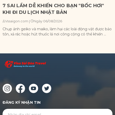
7 SAI LẦM DỄ KHIẾN CHO BẠN "BỐC HƠI"
KHI ĐI DU LỊCH NHẬT BẢN
Ngày 06/08/2026
Vssaigon.com
|
Chụp ảnh geiko và maiko, làm hại các loài động vật được bảo
X
tồn, xả rác hoặc hút thuốc lá nơi công cộng có thể khiến ...
n
ĐĂNG KÝ NHẬN TIN