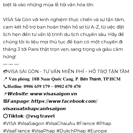
biệt là vào những mùa lễ hội văn hóa lớn.
VISA Sài Gòn với kinh nghiệm thực chiến và sự tận tâm,
cam kết hỗ trợ bạn hoàn thiện hồ sơ từ A-Z, từ việc đặt
lịch hẹn đến tư vấn lộ trình du lịch chuyên sâu. Hãy để
chúng tôi lo liệu mọi thủ tục để bạn có một chuyến đi
tháng 3 tới Paris thật trọn vẹn, sang trọng và giàu cảm
hứng!
— — —
💳VISA SÀI GÒN - TƯ VẤN MIỄN PHÍ - HỖ TRỢ TẬN TÂM
📍 𝐕𝐚̆𝐧 𝐩𝐡𝐨̀𝐧𝐠: 𝟏𝟖𝐁 𝐍𝐚𝐦 𝐐𝐮𝐨̂́𝐜 𝐂𝐚𝐧𝐠, 𝐏. 𝗕𝗲̂́𝗻 𝗧𝗵𝗮̀𝗻𝗵, 𝐓𝐏.𝐇𝐂𝐌
📞𝐇𝐨𝐭𝐥𝐢𝐧𝐞: 𝟎𝟗𝟎𝟔 𝟔𝟓𝟗 𝟏𝟕𝟗 – 𝟎𝟗𝟎𝟐 𝟔𝟕𝟎 𝟒𝟕𝟎
📌𝙒𝙚𝙗𝙨𝙞𝙩𝙚: 𝙬𝙬𝙬.𝙫𝙞𝙨𝙖𝙨𝙖𝙞𝙜𝙤𝙣.𝙫𝙣
🟦𝙁𝙖𝙣𝙥𝙖𝙜𝙚: 𝙝𝙩𝙩𝙥𝙨://𝙬𝙬𝙬.𝙛𝙖𝙘𝙚𝙗𝙤𝙤𝙠.𝙘𝙤𝙢/
𝙫𝙞𝙨𝙖𝙭𝙪𝙖𝙩𝙣𝙝𝙖𝙥𝙘𝙖𝙣𝙝𝙨𝙖𝙞𝙜𝙤𝙣
⭕𝗧𝗶𝗸𝘁𝗼𝗸: @𝘃𝘀𝗴.𝘁𝗿𝗮𝘃𝗲𝗹
#VISA #VisaSaigon #VisaChauAu #France #Phap
#VisaFrance #VisaPhap #DulichPhap #Europe