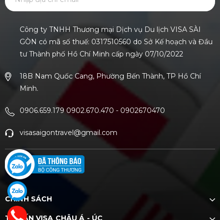
GỬI
Công ty TNHH Thương mại Dịch vụ Du lịch VISA SÀI
GÒN có mã số thuế: 0317510560 do Sở Kế hoạch và Đầu
tư Thành phố Hồ Chí Minh cấp ngày 07/10/2022
18B Nam Quốc Cang, Phường Bến Thành, TP Hồ Chí
Minh.
0906.659.179 0902.670.470
-
0902670470
visasaigontravel@gmail.com
CHÍNH SÁCH
TƯ VẤN VISA CHÂU Á - ÚC