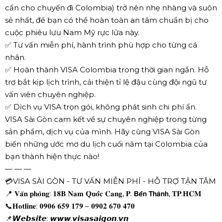
cần cho chuyến đi Colombia) trở nên nhẹ nhàng và suôn
sẻ nhất, để bạn có thể hoàn toàn an tâm chuẩn bị cho
cuộc phiêu lưu Nam Mỹ rực lửa này.
✅ Tư vấn miễn phí, hành trình phù hợp cho từng cá
nhân.
✅ Hoàn thành VISA Colombia trong thời gian ngắn. Hỗ
trợ bắt kịp lịch trình, cải thiện tỉ lệ đậu cùng đội ngũ tư
vấn viên chuyên nghiệp.
✅ Dịch vụ VISA trọn gói, không phát sinh chi phí ẩn.
VISA Sài Gòn cam kết về sự chuyên nghiệp trong từng
sản phẩm, dịch vụ của mình. Hãy cùng VISA Sài Gòn
biến những ước mơ du lịch cuối năm tại Colombia của
bạn thành hiện thực nào!
— — —
💳VISA SÀI GÒN - TƯ VẤN MIỄN PHÍ - HỖ TRỢ TẬN TÂM
📍 𝐕𝐚̆𝐧 𝐩𝐡𝐨̀𝐧𝐠: 𝟏𝟖𝐁 𝐍𝐚𝐦 𝐐𝐮𝐨̂́𝐜 𝐂𝐚𝐧𝐠, 𝐏. 𝗕𝗲̂́𝗻 𝗧𝗵𝗮̀𝗻𝗵, 𝐓𝐏.𝐇𝐂𝐌
📞𝐇𝐨𝐭𝐥𝐢𝐧𝐞: 𝟎𝟗𝟎𝟔 𝟔𝟓𝟗 𝟏𝟕𝟗 – 𝟎𝟗𝟎𝟐 𝟔𝟕𝟎 𝟒𝟕𝟎
📌𝙒𝙚𝙗𝙨𝙞𝙩𝙚: 𝙬𝙬𝙬.𝙫𝙞𝙨𝙖𝙨𝙖𝙞𝙜𝙤𝙣.𝙫𝙣