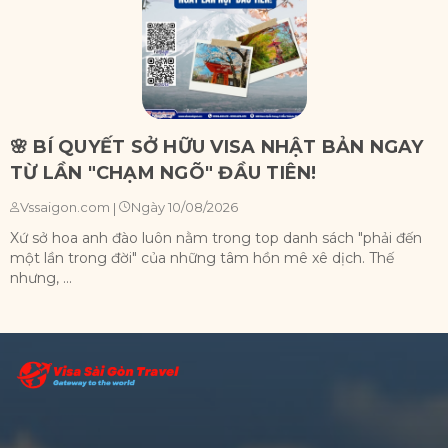
🌸 BÍ QUYẾT SỞ HỮU VISA NHẬT BẢN NGAY
TỪ LẦN "CHẠM NGÕ" ĐẦU TIÊN!
Ngày 10/08/2026
Vssaigon.com
|
Xứ sở hoa anh đào luôn nằm trong top danh sách "phải đến
C
một lần trong đời" của những tâm hồn mê xê dịch. Thế
t
nhưng, ...