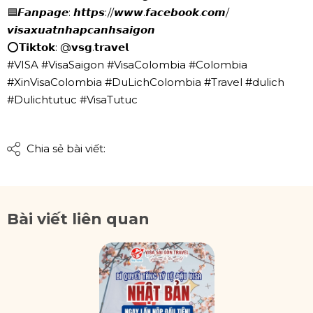
🟦𝙁𝙖𝙣𝙥𝙖𝙜𝙚: 𝙝𝙩𝙩𝙥𝙨://𝙬𝙬𝙬.𝙛𝙖𝙘𝙚𝙗𝙤𝙤𝙠.𝙘𝙤𝙢/
𝙫𝙞𝙨𝙖𝙭𝙪𝙖𝙩𝙣𝙝𝙖𝙥𝙘𝙖𝙣𝙝𝙨𝙖𝙞𝙜𝙤𝙣
⭕𝗧𝗶𝗸𝘁𝗼𝗸: @𝘃𝘀𝗴.𝘁𝗿𝗮𝘃𝗲𝗹
#VISA #VisaSaigon #VisaColombia #Colombia
#XinVisaColombia #DuLichColombia #Travel #dulich
#Dulichtutuc #VisaTutuc
Chia sẻ bài viết:
Bài viết liên quan