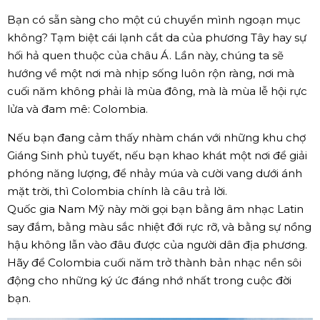
Bạn có sẵn sàng cho một cú chuyển mình ngoạn mục
không? Tạm biệt cái lạnh cắt da của phương Tây hay sự
hối hả quen thuộc của châu Á. Lần này, chúng ta sẽ
hướng về một nơi mà nhịp sống luôn rộn ràng, nơi mà
cuối năm không phải là mùa đông, mà là mùa lễ hội rực
lửa và đam mê: Colombia.
Nếu bạn đang cảm thấy nhàm chán với những khu chợ
Giáng Sinh phủ tuyết, nếu bạn khao khát một nơi để giải
phóng năng lượng, để nhảy múa và cười vang dưới ánh
mặt trời, thì Colombia chính là câu trả lời.
Quốc gia Nam Mỹ này mời gọi bạn bằng âm nhạc Latin
say đắm, bằng màu sắc nhiệt đới rực rỡ, và bằng sự nồng
hậu không lẫn vào đâu được của người dân địa phương.
Hãy để Colombia cuối năm trở thành bản nhạc nền sôi
động cho những ký ức đáng nhớ nhất trong cuộc đời
bạn.