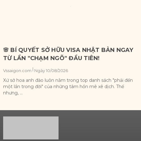
🌸 BÍ QUYẾT SỞ HỮU VISA NHẬT BẢN NGAY
TỪ LẦN "CHẠM NGÕ" ĐẦU TIÊN!
|
Vssaigon.com
Ngày 10/08/2026
V
Xứ sở hoa anh đào luôn nằm trong top danh sách "phải đến
C
một lần trong đời" của những tâm hồn mê xê dịch. Thế
t
nhưng, ...