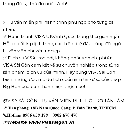
trong đời tại thủ đô nước Anh!
✅ Tư vấn miễn phí, hành trình phù hợp cho từng cá
nhân.
✅ Hoàn thành VISA UK/Anh Quốc trong thời gian ngắn.
Hỗ trợ bắt kịp lịch trình, cải thiện tỉ lệ đậu cùng đội ngũ
tư vấn viên chuyên nghiệp.
✅ Dịch vụ VISA trọn gói, không phát sinh chi phí ẩn.
VISA Sài Gòn cam kết về sự chuyên nghiệp trong từng
sản phẩm, dịch vụ của mình. Hãy cùng VISA Sài Gòn
biến những ước mơ du lịch cuối năm tại xứ sở của tháp
Big Ben của bạn thành hiện thực nào!
— — —
💳VISA SÀI GÒN - TƯ VẤN MIỄN PHÍ - HỖ TRỢ TẬN TÂM
📍 𝐕𝐚̆𝐧 𝐩𝐡𝐨̀𝐧𝐠: 𝟏𝟖𝐁 𝐍𝐚𝐦 𝐐𝐮𝐨̂́𝐜 𝐂𝐚𝐧𝐠, 𝐏. 𝗕𝗲̂́𝗻 𝗧𝗵𝗮̀𝗻𝗵, 𝐓𝐏.𝐇𝐂𝐌
📞𝐇𝐨𝐭𝐥𝐢𝐧𝐞: 𝟎𝟗𝟎𝟔 𝟔𝟓𝟗 𝟏𝟕𝟗 – 𝟎𝟗𝟎𝟐 𝟔𝟕𝟎 𝟒𝟕𝟎
📌𝙒𝙚𝙗𝙨𝙞𝙩𝙚: 𝙬𝙬𝙬.𝙫𝙞𝙨𝙖𝙨𝙖𝙞𝙜𝙤𝙣.𝙫𝙣