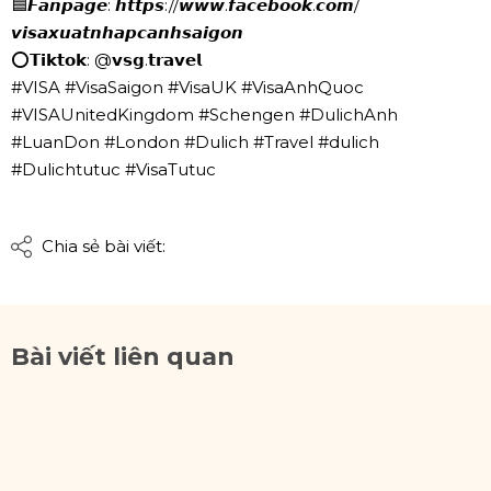
🟦𝙁𝙖𝙣𝙥𝙖𝙜𝙚: 𝙝𝙩𝙩𝙥𝙨://𝙬𝙬𝙬.𝙛𝙖𝙘𝙚𝙗𝙤𝙤𝙠.𝙘𝙤𝙢/
𝙫𝙞𝙨𝙖𝙭𝙪𝙖𝙩𝙣𝙝𝙖𝙥𝙘𝙖𝙣𝙝𝙨𝙖𝙞𝙜𝙤𝙣
⭕𝗧𝗶𝗸𝘁𝗼𝗸: @𝘃𝘀𝗴.𝘁𝗿𝗮𝘃𝗲𝗹
#VISA #VisaSaigon #VisaUK #VisaAnhQuoc
#VISAUnitedKingdom #Schengen #DulichAnh
#LuanDon #London #Dulich #Travel #dulich
#Dulichtutuc #VisaTutuc
Chia sẻ bài viết:
Bài viết liên quan