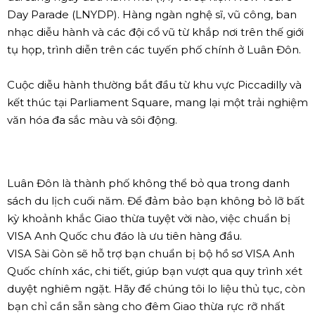
Day Parade (LNYDP). Hàng ngàn nghệ sĩ, vũ công, ban
nhạc diễu hành và các đội cổ vũ từ khắp nơi trên thế giới
tụ họp, trình diễn trên các tuyến phố chính ở Luân Đôn.
Cuộc diễu hành thường bắt đầu từ khu vực Piccadilly và
kết thúc tại Parliament Square, mang lại một trải nghiệm
văn hóa đa sắc màu và sôi động.
Luân Đôn là thành phố không thể bỏ qua trong danh
sách du lịch cuối năm. Để đảm bảo bạn không bỏ lỡ bất
kỳ khoảnh khắc Giao thừa tuyệt vời nào, việc chuẩn bị
VISA Anh Quốc chu đáo là ưu tiên hàng đầu.
VISA Sài Gòn sẽ hỗ trợ bạn chuẩn bị bộ hồ sơ VISA Anh
Quốc chính xác, chi tiết, giúp bạn vượt qua quy trình xét
duyệt nghiêm ngặt. Hãy để chúng tôi lo liệu thủ tục, còn
bạn chỉ cần sẵn sàng cho đêm Giao thừa rực rỡ nhất