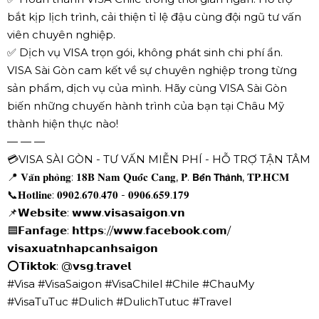
bắt kịp lịch trình, cải thiện tỉ lệ đậu cùng đội ngũ tư vấn
viên chuyên nghiệp.
✅ Dịch vụ VISA trọn gói, không phát sinh chi phí ẩn.
VISA Sài Gòn cam kết về sự chuyên nghiệp trong từng
sản phẩm, dịch vụ của mình. Hãy cùng VISA Sài Gòn
biến những chuyến hành trình của bạn tại Châu Mỹ
thành hiện thực nào!
— — —
💳VISA SÀI GÒN - TƯ VẤN MIỄN PHÍ - HỖ TRỢ TẬN TÂM
📍 𝐕𝐚̆𝐧 𝐩𝐡𝐨̀𝐧𝐠: 𝟏𝟖𝐁 𝐍𝐚𝐦 𝐐𝐮𝐨̂́𝐜 𝐂𝐚𝐧𝐠, 𝐏. 𝗕𝗲̂́𝗻 𝗧𝗵𝗮̀𝗻𝗵, 𝐓𝐏.𝐇𝐂𝐌
📞𝐇𝐨𝐭𝐥𝐢𝐧𝐞: 𝟎𝟗𝟎𝟐.𝟔𝟕𝟎.𝟒𝟕𝟎 - 𝟎𝟗𝟎𝟔.𝟔𝟓𝟗.𝟏𝟕𝟗
📌𝗪𝗲𝗯𝘀𝗶𝘁𝗲: 𝘄𝘄𝘄.𝘃𝗶𝘀𝗮𝘀𝗮𝗶𝗴𝗼𝗻.𝘃𝗻
🟦𝗙𝗮𝗻𝗳𝗮𝗴𝗲: 𝗵𝘁𝘁𝗽𝘀://𝘄𝘄𝘄.𝗳𝗮𝗰𝗲𝗯𝗼𝗼𝗸.𝗰𝗼𝗺/
𝘃𝗶𝘀𝗮𝘅𝘂𝗮𝘁𝗻𝗵𝗮𝗽𝗰𝗮𝗻𝗵𝘀𝗮𝗶𝗴𝗼𝗻
⭕𝗧𝗶𝗸𝘁𝗼𝗸: @𝘃𝘀𝗴.𝘁𝗿𝗮𝘃𝗲𝗹
#Visa #VisaSaigon #VisaChilel #Chile #ChauMy
#VisaTuTuc #Dulich #DulichTutuc #Travel