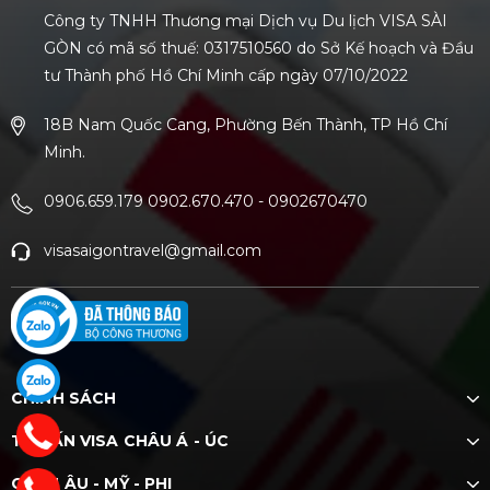
Công ty TNHH Thương mại Dịch vụ Du lịch VISA SÀI
GÒN có mã số thuế: 0317510560 do Sở Kế hoạch và Đầu
tư Thành phố Hồ Chí Minh cấp ngày 07/10/2022
18B Nam Quốc Cang, Phường Bến Thành, TP Hồ Chí
Minh.
0906.659.179 0902.670.470
-
0902670470
visasaigontravel@gmail.com
CHÍNH SÁCH
TƯ VẤN VISA CHÂU Á - ÚC
CHÂU ÂU - MỸ - PHI