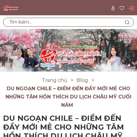
Trang chủ
Blog
DU NGOẠN CHILE – ĐIỂM ĐẾN ĐẦY MỚI MẺ CHO
NHỮNG TÂM HỒN THÍCH DU LỊCH CHÂU MỸ CUỐI
NĂM
DU NGOẠN CHILE – ĐIỂM ĐẾN
ĐẦY MỚI MẺ CHO NHỮNG TÂM
HỒN THÍCH DU LỊCH CHÂU MỸ