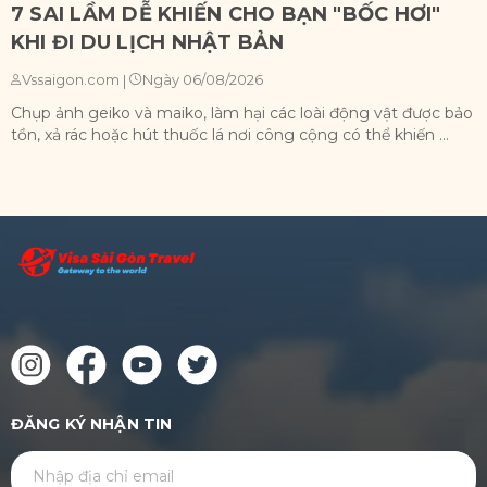
7 SAI LẦM DỄ KHIẾN CHO BẠN "BỐC HƠI"
KHI ĐI DU LỊCH NHẬT BẢN
Ngày 06/08/2026
Vssaigon.com
|
Chụp ảnh geiko và maiko, làm hại các loài động vật được bảo
X
tồn, xả rác hoặc hút thuốc lá nơi công cộng có thể khiến ...
n
ĐĂNG KÝ NHẬN TIN
GỬI