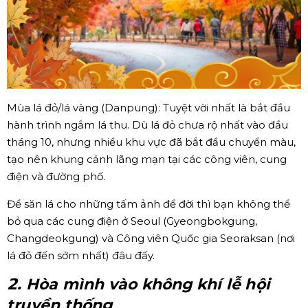
Mùa lá đỏ/lá vàng (Danpung): Tuyệt vời nhất là bắt đầu
hành trình ngắm lá thu. Dù lá đỏ chưa rộ nhất vào đầu
tháng 10, nhưng nhiều khu vực đã bắt đầu chuyển màu,
tạo nên khung cảnh lãng mạn tại các công viên, cung
điện và đường phố.
Để săn lá cho những tấm ảnh để đời thì bạn không thể
bỏ qua các cung điện ở Seoul (Gyeongbokgung,
Changdeokgung) và Công viên Quốc gia Seoraksan (nơi
lá đỏ đến sớm nhất) đâu đấy.
𝟮. Hòa mình vào không khí lễ hội
truyền thống