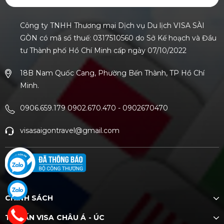
Công ty TNHH Thương mại Dịch vụ Du lịch VISA SÀI
GÒN có mã số thuế: 0317510560 do Sở Kế hoạch và Đầu
tư Thành phố Hồ Chí Minh cấp ngày 07/10/2022
18B Nam Quốc Cang, Phường Bến Thành, TP Hồ Chí
Minh.
0906.659.179 0902.670.470
-
0902670470
visasaigontravel@gmail.com
CHÍNH SÁCH
TƯ VẤN VISA CHÂU Á - ÚC