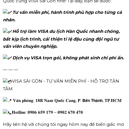
Quốc cùng VISA Sài Gòn nhé! Tại đây, bạn sẽ được:
Tư vấn miễn phí, hành trình phù hợp cho từng cá
nhân.
Hỗ trợ làm VISA du lịch Hàn Quốc nhanh chóng,
bắt kịp lịch trình, cải thiện tỉ lệ đậu cùng đội ngũ tư
vấn viên chuyên nghiệp.
Dịch vụ VISA trọn gói, không phát sinh chi phí ẩn.
— — —
VISA SÀI GÒN - TƯ VẤN MIỄN PHÍ - HỖ TRỢ TẬN
TÂM
𝐕𝐚̆𝐧 𝐩𝐡𝐨̀𝐧𝐠: 𝟏𝟖𝐁 𝐍𝐚𝐦 𝐐𝐮𝐨̂́𝐜 𝐂𝐚𝐧𝐠, 𝐏. 𝗕𝗲̂́𝗻 𝗧𝗵𝗮̀𝗻𝗵, 𝐓𝐏.𝐇𝐂𝐌
𝐇𝐨𝐭𝐥𝐢𝐧𝐞: 𝟎𝟗𝟎𝟔 𝟔𝟓𝟗 𝟏𝟕𝟗 – 𝟎𝟗𝟎𝟐 𝟔𝟕𝟎 𝟒𝟕𝟎
Hãy liên hệ với chúng tôi ngay hôm nay để biến giấc mơ