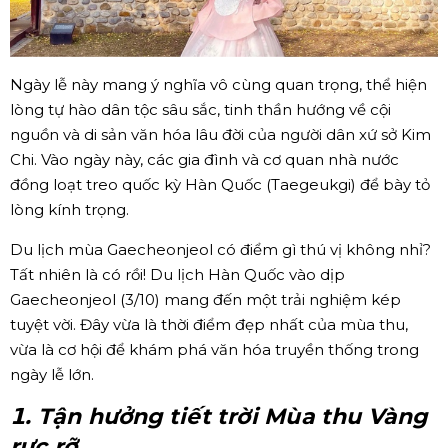
Ngày lễ này mang ý nghĩa vô cùng quan trọng, thể hiện
lòng tự hào dân tộc sâu sắc, tinh thần hướng về cội
nguồn và di sản văn hóa lâu đời của người dân xứ sở Kim
Chi. Vào ngày này, các gia đình và cơ quan nhà nước
đồng loạt treo quốc kỳ Hàn Quốc (Taegeukgi) để bày tỏ
lòng kính trọng.
Du lịch mùa Gaecheonjeol có điểm gì thú vị không nhỉ?
Tất nhiên là có rồi! Du lịch Hàn Quốc vào dịp
Gaecheonjeol (3/10) mang đến một trải nghiệm kép
tuyệt vời. Đây vừa là thời điểm đẹp nhất của mùa thu,
vừa là cơ hội để khám phá văn hóa truyền thống trong
ngày lễ lớn.
𝟭. Tận hưởng tiết trời Mùa thu Vàng
rực rỡ