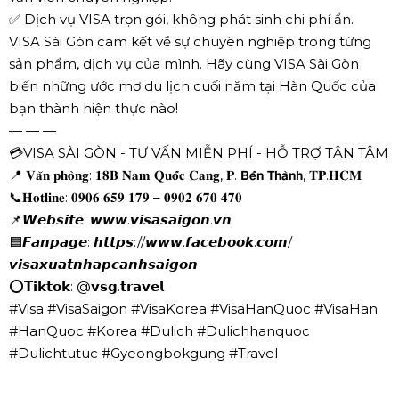
✅ Dịch vụ VISA trọn gói, không phát sinh chi phí ẩn.
VISA Sài Gòn cam kết về sự chuyên nghiệp trong từng
sản phẩm, dịch vụ của mình. Hãy cùng VISA Sài Gòn
biến những ước mơ du lịch cuối năm tại Hàn Quốc của
bạn thành hiện thực nào!
— — —
💳VISA SÀI GÒN - TƯ VẤN MIỄN PHÍ - HỖ TRỢ TẬN TÂM
📍 𝐕𝐚̆𝐧 𝐩𝐡𝐨̀𝐧𝐠: 𝟏𝟖𝐁 𝐍𝐚𝐦 𝐐𝐮𝐨̂́𝐜 𝐂𝐚𝐧𝐠, 𝐏. 𝗕𝗲̂́𝗻 𝗧𝗵𝗮̀𝗻𝗵, 𝐓𝐏.𝐇𝐂𝐌
📞𝐇𝐨𝐭𝐥𝐢𝐧𝐞: 𝟎𝟗𝟎𝟔 𝟔𝟓𝟗 𝟏𝟕𝟗 – 𝟎𝟗𝟎𝟐 𝟔𝟕𝟎 𝟒𝟕𝟎
📌𝙒𝙚𝙗𝙨𝙞𝙩𝙚: 𝙬𝙬𝙬.𝙫𝙞𝙨𝙖𝙨𝙖𝙞𝙜𝙤𝙣.𝙫𝙣
🟦𝙁𝙖𝙣𝙥𝙖𝙜𝙚: 𝙝𝙩𝙩𝙥𝙨://𝙬𝙬𝙬.𝙛𝙖𝙘𝙚𝙗𝙤𝙤𝙠.𝙘𝙤𝙢/
𝙫𝙞𝙨𝙖𝙭𝙪𝙖𝙩𝙣𝙝𝙖𝙥𝙘𝙖𝙣𝙝𝙨𝙖𝙞𝙜𝙤𝙣
⭕𝗧𝗶𝗸𝘁𝗼𝗸: @𝘃𝘀𝗴.𝘁𝗿𝗮𝘃𝗲𝗹
#Visa #VisaSaigon #VisaKorea #VisaHanQuoc #VisaHan
#HanQuoc #Korea #Dulich #Dulichhanquoc
#Dulichtutuc #Gyeongbokgung #Travel