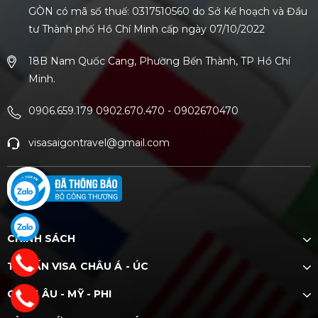
GÒN có mã số thuế: 0317510560 do Sở Kế hoạch và Đầu
tư Thành phố Hồ Chí Minh cấp ngày 07/10/2022
18B Nam Quốc Cang, Phường Bến Thành, TP Hồ Chí
Minh.
0906.659.179 0902.670.470
-
0902670470
visasaigontravel@gmail.com
CHÍNH SÁCH
TƯ VẤN VISA CHÂU Á - ÚC
CHÂU ÂU - MỸ - PHI