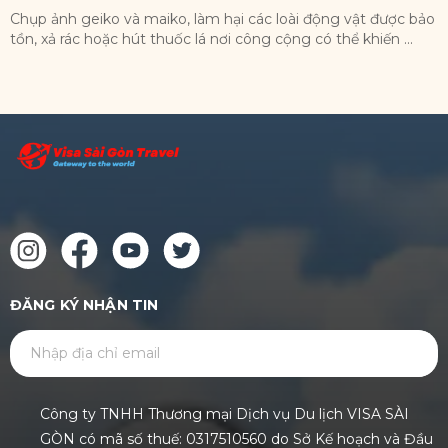
Chụp ảnh geiko và maiko, làm hại các loài động vật được bảo
X
tồn, xả rác hoặc hút thuốc lá nơi công cộng có thể khiến ...
n
ĐĂNG KÝ NHẬN TIN
GỬI
Công ty TNHH Thương mại Dịch vụ Du lịch VISA SÀI
GÒN có mã số thuế: 0317510560 do Sở Kế hoạch và Đầu