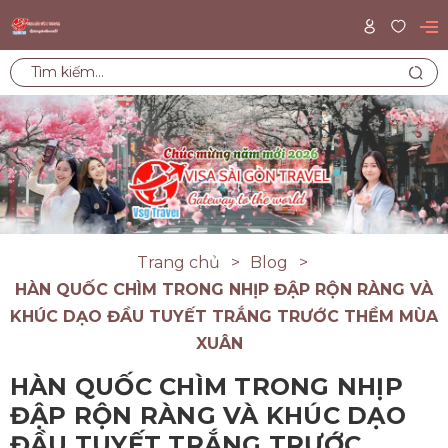
Trang chủ
Blog
HÀN QUỐC CHÌM TRONG NHỊP ĐẬP RỘN RÀNG VÀ
KHÚC DẠO ĐẦU TUYẾT TRẮNG TRƯỚC THỀM MÙA
XUÂN
HÀN QUỐC CHÌM TRONG NHỊP
ĐẬP RỘN RÀNG VÀ KHÚC DẠO
ĐẦU TUYẾT TRẮNG TRƯỚC