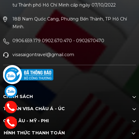
tư Thành phố Hồ Chí Minh cấp ngày 07/10/2022
18B Nam Quốc Cang, Phường Bến Thành, TP Hồ Chí
Minh.
0906.659.179 0902.670.470
-
0902670470
visasaigontravel@gmail.com
CHÍNH SÁCH
TƯ VẤN VISA CHÂU Á - ÚC
CHÂU ÂU - MỸ - PHI
HÌNH THỨC THANH TOÁN