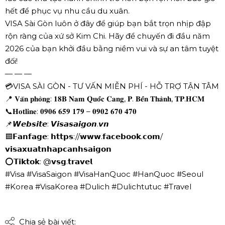
hết để phục vụ nhu cầu du xuân.
VISA Sài Gòn luôn ở đây để giúp bạn bắt trọn nhịp đập
rộn ràng của xứ sở Kim Chi. Hãy để chuyến đi đầu năm
2026 của bạn khởi đầu bằng niềm vui và sự an tâm tuyệt
đối!
— — —
💳VISA SÀI GÒN - TƯ VẤN MIỄN PHÍ - HỖ TRỢ TẬN TÂM
📍 𝐕𝐚̆𝐧 𝐩𝐡𝐨̀𝐧𝐠: 𝟏𝟖𝐁 𝐍𝐚𝐦 𝐐𝐮𝐨̂́𝐜 𝐂𝐚𝐧𝐠, 𝐏. 𝐁𝐞̂́𝐧 𝐓𝐡𝐚̀𝐧𝐡, 𝐓𝐏.𝐇𝐂𝐌
📞𝐇𝐨𝐭𝐥𝐢𝐧𝐞: 𝟎𝟗𝟎𝟔 𝟔𝟓𝟗 𝟏𝟕𝟗 – 𝟎𝟗𝟎𝟐 𝟔𝟕𝟎 𝟒𝟕𝟎
📌𝙒𝙚𝙗𝙨𝙞𝙩𝙚: 𝙑𝙞𝙨𝙖𝙨𝙖𝙞𝙜𝙤𝙣.𝙫𝙣
🟦𝗙𝗮𝗻𝗳𝗮𝗴𝗲: 𝗵𝘁𝘁𝗽𝘀://𝘄𝘄𝘄.𝗳𝗮𝗰𝗲𝗯𝗼𝗼𝗸.𝗰𝗼𝗺/
𝘃𝗶𝘀𝗮𝘅𝘂𝗮𝘁𝗻𝗵𝗮𝗽𝗰𝗮𝗻𝗵𝘀𝗮𝗶𝗴𝗼𝗻
⭕𝗧𝗶𝗸𝘁𝗼𝗸: @𝘃𝘀𝗴.𝘁𝗿𝗮𝘃𝗲𝗹
#Visa #VisaSaigon #VisaHanQuoc #HanQuoc #Seoul
#Korea #VisaKorea #Dulich #Dulichtutuc #Travel
Chia sẻ bài viết: