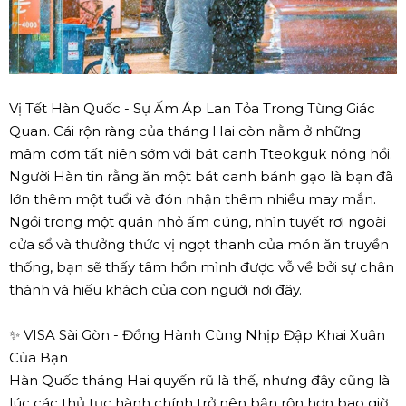
Vị Tết Hàn Quốc - Sự Ấm Áp Lan Tỏa Trong Từng Giác
Quan. Cái rộn ràng của tháng Hai còn nằm ở những
mâm cơm tất niên sớm với bát canh Tteokguk nóng hổi.
Người Hàn tin rằng ăn một bát canh bánh gạo là bạn đã
lớn thêm một tuổi và đón nhận thêm nhiều may mắn.
Ngồi trong một quán nhỏ ấm cúng, nhìn tuyết rơi ngoài
cửa sổ và thưởng thức vị ngọt thanh của món ăn truyền
thống, bạn sẽ thấy tâm hồn mình được vỗ về bởi sự chân
thành và hiếu khách của con người nơi đây.
✨ VISA Sài Gòn - Đồng Hành Cùng Nhịp Đập Khai Xuân
Của Bạn
Hàn Quốc tháng Hai quyến rũ là thế, nhưng đây cũng là
lúc các thủ tục hành chính trở nên bận rộn hơn bao giờ