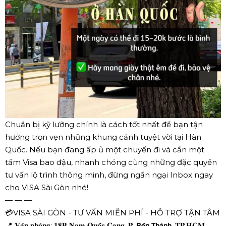
Chuẩn bị kỹ lưỡng chính là cách tốt nhất để bạn tận
hưởng trọn vẹn những khung cảnh tuyệt vời tại Hàn
Quốc. Nếu bạn đang ấp ủ một chuyến đi và cần một
tấm Visa bao đậu, nhanh chóng cùng những đặc quyền
tư vấn lộ trình thông minh, đừng ngần ngại Inbox ngay
cho VISA Sài Gòn nhé!
— — —
💳VISA SÀI GÒN - TƯ VẤN MIỄN PHÍ - HỖ TRỢ TẬN TÂM
📍 𝐕𝐚̆𝐧 𝐩𝐡𝐨̀𝐧𝐠: 𝟏𝟖𝐁 𝐍𝐚𝐦 𝐐𝐮𝐨̂́𝐜 𝐂𝐚𝐧𝐠, 𝐏. 𝗕𝗲̂́𝗻 𝗧𝗵𝗮̀𝗻𝗵, 𝐓𝐏.𝐇𝐂𝐌