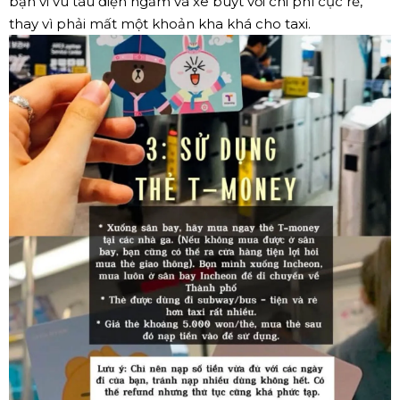
bạn vi vu tàu điện ngầm và xe buýt với chi phí cực rẻ,
thay vì phải mất một khoản kha khá cho taxi.