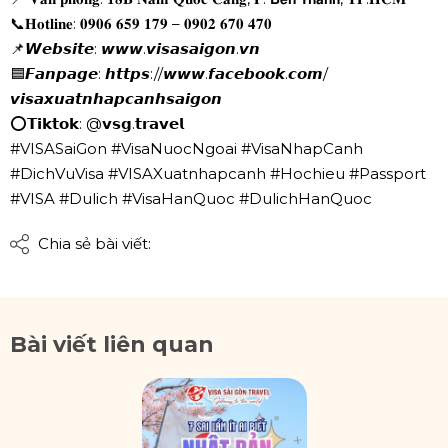
📞𝐇𝐨𝐭𝐥𝐢𝐧𝐞: 𝟎𝟗𝟎𝟔 𝟔𝟓𝟗 𝟏𝟕𝟗 – 𝟎𝟗𝟎𝟐 𝟔𝟕𝟎 𝟒𝟕𝟎
📌𝙒𝙚𝙗𝙨𝙞𝙩𝙚: 𝙬𝙬𝙬.𝙫𝙞𝙨𝙖𝙨𝙖𝙞𝙜𝙤𝙣.𝙫𝙣
🟦𝙁𝙖𝙣𝙥𝙖𝙜𝙚: 𝙝𝙩𝙩𝙥𝙨://𝙬𝙬𝙬.𝙛𝙖𝙘𝙚𝙗𝙤𝙤𝙠.𝙘𝙤𝙢/
𝙫𝙞𝙨𝙖𝙭𝙪𝙖𝙩𝙣𝙝𝙖𝙥𝙘𝙖𝙣𝙝𝙨𝙖𝙞𝙜𝙤𝙣
⭕𝗧𝗶𝗸𝘁𝗼𝗸: @𝘃𝘀𝗴.𝘁𝗿𝗮𝘃𝗲𝗹
#VISASaiGon
#VisaNuocNgoai
#VisaNhapCanh
#DichVuVisa
#VISAXuatnhapcanh
#Hochieu
#Passport
#VISA
#Dulich
#VisaHanQuoc
#DulichHanQuoc
Chia sẻ bài viết:
Bài viết liên quan