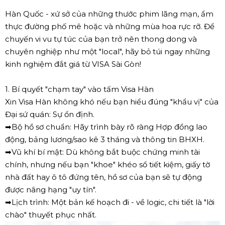
Hàn Quốc - xứ sở của những thước phim lãng mạn, ẩm
thực đường phố mê hoặc và những mùa hoa rực rỡ. Để
chuyến vi vu tự túc của bạn trở nên thong dong và
chuyên nghiệp như một "local", hãy bỏ túi ngay những
kinh nghiệm đắt giá từ VISA Sài Gòn!
1. Bí quyết "chạm tay" vào tấm Visa Hàn
Xin Visa Hàn không khó nếu bạn hiểu đúng "khẩu vị" của
Đại sứ quán: Sự ổn định.
➡Bộ hồ sơ chuẩn: Hãy trình bày rõ ràng Hợp đồng lao
động, bảng lương/sao kê 3 tháng và thông tin BHXH.
➡Vũ khí bí mật: Dù không bắt buộc chứng minh tài
chính, nhưng nếu bạn "khoe" khéo sổ tiết kiệm, giấy tờ
nhà đất hay ô tô đứng tên, hồ sơ của bạn sẽ tự động
được nâng hạng "uy tín".
➡Lịch trình: Một bản kế hoạch đi - về logic, chi tiết là "lời
chào" thuyết phục nhất.