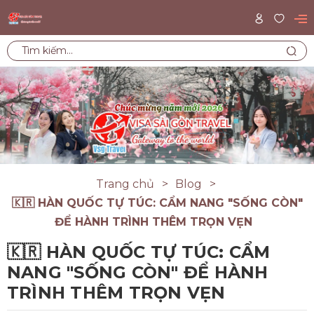
Trang chủ
Blog
🇰🇷 HÀN QUỐC TỰ TÚC: CẨM NANG "SỐNG CÒN"
ĐỂ HÀNH TRÌNH THÊM TRỌN VẸN
🇰🇷 HÀN QUỐC TỰ TÚC: CẨM
NANG "SỐNG CÒN" ĐỂ HÀNH
TRÌNH THÊM TRỌN VẸN