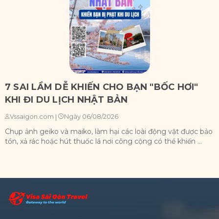
7 SAI LẦM DỄ KHIẾN CHO BẠN "BỐC HƠI"
KHI ĐI DU LỊCH NHẬT BẢN
Ngày 06/08/2026
Vssaigon.com
|
Chụp ảnh geiko và maiko, làm hại các loài động vật được bảo
X
tồn, xả rác hoặc hút thuốc lá nơi công cộng có thể khiến ...
n